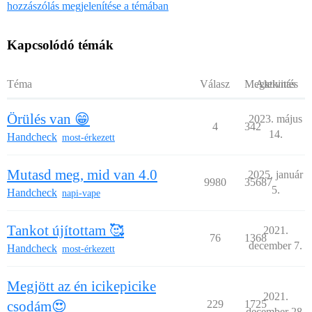
hozzászólás megjelenítése a témában
Kapcsolódó témák
Téma
Válasz
Megtekintés
Aktivitás
Örülés van 😁
2023. május
4
342
14.
Handcheck
most-érkezett
Mutasd meg, mid van 4.0
2025. január
9980
35687
5.
Handcheck
napi-vape
Tankot újítottam 🥰
2021.
76
1368
december 7.
Handcheck
most-érkezett
Megjött az én icikepicike
2021.
csodám😍
229
1725
december 28.