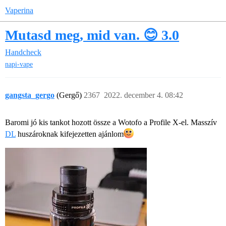
Vaperina
Mutasd meg, mid van. 😊 3.0
Handcheck
napi-vape
gangsta_gergo
(Gergő)
2367
2022. december 4. 08:42
Baromi jó kis tankot hozott össze a Wotofo a Profile X-el. Masszív
DL
huszároknak kifejezetten ajánlom​