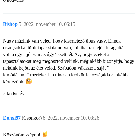
Bishop
5
2022. november 10. 06:15
Nagy mázlink van veled, hogy kísérletező típus vagy. Ennek
okán,sokkal több tapasztalatod van, mintha az elején leragadtál
volna egy " jól van az úgy" szettnél. Az, hogy ezeket a
tapasztalatokat meg megosztod velünk, méginkább bizonyítja, hogy
nekünk bejött az élet veled. Szabadon választott saját "
kínlódásunk" mértéke. Ha nincsen kedvünk hozzá,akkor inkább
kérdezünk.
2 kedvelés
Dongi97
(Csongor)
6
2022. november 10. 08:26
Köszönöm szépen!