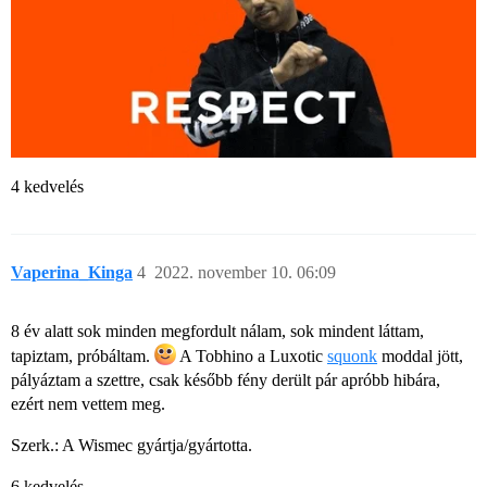
4 kedvelés
Vaperina_Kinga
4
2022. november 10. 06:09
8 év alatt sok minden megfordult nálam, sok mindent láttam,
tapiztam, próbáltam.
A Tobhino a Luxotic
squonk
moddal jött,
pályáztam a szettre, csak később fény derült pár apróbb hibára,
ezért nem vettem meg.
Szerk.: A Wismec gyártja/gyártotta.
6 kedvelés