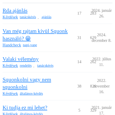
Rda ajánlás
2024. január
17
283
26.
Kérdések
tanácskérés
ajánlás
,
Van még rajtam kívül Squonk
2024.
használó? 😁
31
629
december 8.
Handcheck
napi-vape
Valaki vélemény
2022. július
14
262
11.
Kérdések
rendelés
tanácskérés
,
Squonkolni vagy nem
2022.
squonkolni
38
829
november
16.
Kérdések
általános-kérdés
Ki tudja ez mi lehet?
2021. január
5
329
17.
Kérdések
általános-kérdés