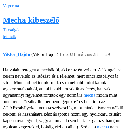
Vaperina
Mecha kibeszélő
Társalgó
lets-talk
Viktor_Hajdu
(Viktor Hajdu)
15
2021. március 28. 11:29
Ha valaki rettegett a mecháktól, akkor az én voltam. A lízingeltek
belém nevelték az irtózást, és a félelmet, mert nincs szabályozás
stb… Minél többet tudok róluk és minél több infót kapok
gyakorlottabbaktól, annál inkább erősödik az érzés, ha csak
ugyanannyi figyelmet fordítok egy normális
mecha
modra mint
amennyit a “csillivilli übermenő gépekre” és betartom az
ALAPszabályokat, nem veszélyesebb, mint minden ismeret nélkül
bekötni és használatra kész állapotba hozni egy nyolckarú csillárt
kapcsolóval együtt, vagy automatát cserélni fater garázsában (amit
nyolcan végeztek el, bokáig vízben állva). Szóval a
mecha
nem