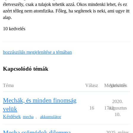
életveszély, csak a tulajok tehetik azzá. Okos mindenki lehet, és ez
azért télleg nem atomfizika. Főleg, ha segítenek is neki, ami ugye itt
alap.
10 kedvelés
hozzászólás megjelenítése a témában
Kapcsolódó témák
Téma
Válasz
Megtekintés
Aktivitás
Mechák, és minden finomság
2020.
velük
16
1712
augusztus
10.
Kérdések
mecha
akkumulátor
,
Mecha csőmódok dilemma
2025. május