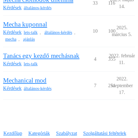
33
116
14.
Kérdések
általános-kérdés
Mecha kuponnal
2025.
10
100
Kérdések
lets-talk
általános-kérdés
,
,
március 5.
mecha
ajánlás
,
Tanács egy kezdő mechásnak
2022. február
4
355
11.
Kérdések
lets-talk
2022.
Mechanical mod
7
251
szeptember
Kérdések
általános-kérdés
17.
Kezdőlap
Kategóriák
Szabályzat
Szolgáltatási feltételek