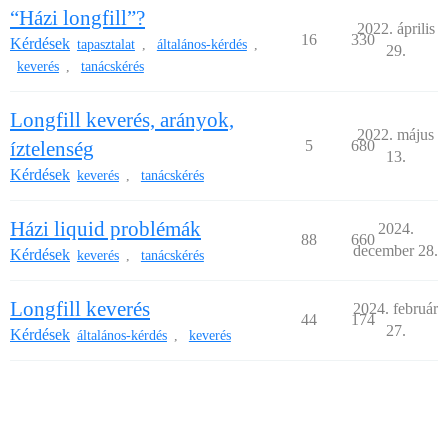
“Házi longfill”?
2022. április
16
330
Kérdések
tapasztalat
általános-kérdés
,
,
29.
keverés
tanácskérés
,
Longfill keverés, arányok,
2022. május
íztelenség
5
680
13.
Kérdések
keverés
tanácskérés
,
Házi liquid problémák
2024.
88
660
december 28.
Kérdések
keverés
tanácskérés
,
Longfill keverés
2024. február
44
174
27.
Kérdések
általános-kérdés
keverés
,