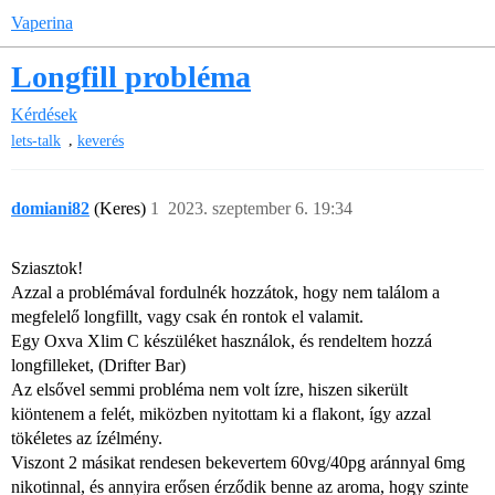
Vaperina
Longfill probléma
Kérdések
,
lets-talk
keverés
domiani82
(Keres)
1
2023. szeptember 6. 19:34
Sziasztok!
Azzal a problémával fordulnék hozzátok, hogy nem találom a
megfelelő longfillt, vagy csak én rontok el valamit.
Egy Oxva Xlim C készüléket használok, és rendeltem hozzá
longfilleket, (Drifter Bar)
Az elsővel semmi probléma nem volt ízre, hiszen sikerült
kiöntenem a felét, miközben nyitottam ki a flakont, így azzal
tökéletes az ízélmény.
Viszont 2 másikat rendesen bekevertem 60vg/40pg aránnyal 6mg
nikotinnal, és annyira erősen érződik benne az aroma, hogy szinte