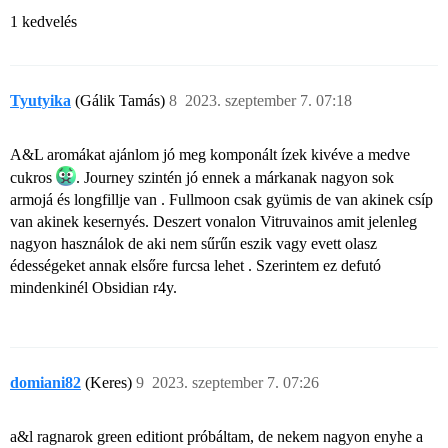
1 kedvelés
Tyutyika
(Gálik Tamás)
8
2023. szeptember 7. 07:18
A&L aromákat ajánlom jó meg komponált ízek kivéve a medve
cukros
. Journey szintén jó ennek a márkanak nagyon sok
armojá és longfillje van . Fullmoon csak gyümis de van akinek csíp
van akinek kesernyés. Deszert vonalon Vitruvainos amit jelenleg
nagyon használok de aki nem sűrűn eszik vagy evett olasz
édességeket annak elsőre furcsa lehet . Szerintem ez defutó
mindenkinél Obsidian r4y.
domiani82
(Keres)
9
2023. szeptember 7. 07:26
a&l ragnarok green editiont próbáltam, de nekem nagyon enyhe a