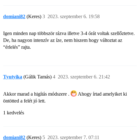
domiani82
(Keres)
3
2023. szeptember 6. 19:58
Igen minden nap többször rázva illetve 3-4 órát voltak szellőztetve.
De, ha nagyon intenzív az íze, nem hiszem hogy változtat az
“érlelés” rajta.
Tyutyika
(Gálik Tamás)
4
2023. szeptember 6. 21:42
Akkor marad a higítás módszere .
Ahogy írtad amelyiket ki
öntötted a felét jó lett.
1 kedvelés
domiani82
(Keres)
5
2023. szeptember 7. 07:11