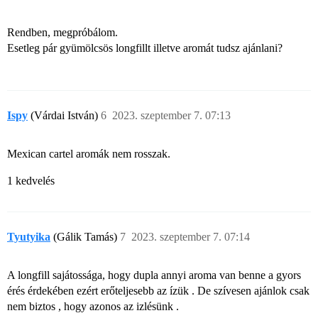
Rendben, megpróbálom.
Esetleg pár gyümölcsös longfillt illetve aromát tudsz ajánlani?
Ispy
(Várdai István)
6
2023. szeptember 7. 07:13
Mexican cartel aromák nem rosszak.
1 kedvelés
Tyutyika
(Gálik Tamás)
7
2023. szeptember 7. 07:14
A longfill sajátossága, hogy dupla annyi aroma van benne a gyors
érés érdekében ezért erőteljesebb az ízük . De szívesen ajánlok csak
nem biztos , hogy azonos az izlésünk .