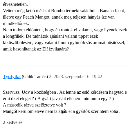
élvezhetetlen.
Vettem még kettő másikat Bombo termékcsaládból a Banana Iceot,
illetve egy Peach Mangot, annak meg teljesen hányás íze van
mindkettőnek.
Nem tudom eldönteni, hogy én rontok el valamit, vagy ilyenek ezek
a longfillek, De tudnátok ajánlani valami tippet ezek
kiküszöbölésére, vagy valami finom gyümölcsös aromát hűsítéssel,
amik hasonlítanak az Elf ízvilágára?
Tyutyika
(Gálik Tamás)
2
2023. szeptember 6. 19:42
Szervusz. Üdv a közöségben . Az lenne az eslő kérdésem hagytad e
érni őket eleget ? ( A gyári javaslat ellenére minimum egy 7 )
A második rázva szelőztetve volt ?
Mangót kerülöm eleve nem találják el a gyártók szerintem soha .
2 kedvelés