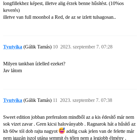
longfillekhez képest, illetve alig érzek benne hűsítést. (10%os
keverés)
illetve van full moonbol a Red, de az se izlett tulsagosan..
Tyutyika
(Gálik Tamás)
10
2023. szeptember 7. 07:28
Milyen tankban ízlelled ezeket?
Jav látom
Tyutyika
(Gálik Tamás)
11
2023. szeptember 7. 07:38
Sweet edition jobban preferalom mindből az a kis édesítő már nem
sok vizet zavar . Gren kicsi haloványabb . Ragnarok hát a hűsítő az
kb 60w tól dob rajta nagyot
addig csak jelen van de felette már
nem igazán iszol utána semmit és télen nem a legjobb élmény .