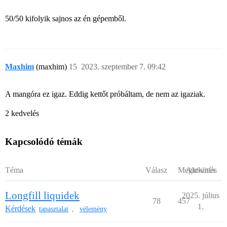
50/50 kifolyik sajnos az én gépemből.
Maxhim
(maxhim)
15
2023. szeptember 7. 09:42
A mangóra ez igaz. Eddig kettőt próbáltam, de nem az igaziak.
2 kedvelés
Kapcsolódó témák
Téma
Válasz
Megtekintés
Aktivitás
Longfill liquidek
2025. július
78
457
1.
Kérdések
tapasztalat
vélemény
,