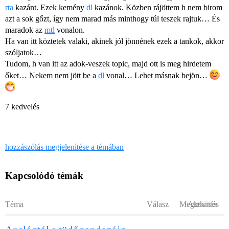
rta
kazánt. Ezek kemény
dl
kazánok. Közben rájöttem h nem birom
azt a sok gőzt, így nem marad más minthogy túl teszek rajtuk… És
maradok az
mtl
vonalon.
Ha van itt köztetek valaki, akinek jól jönnének ezek a tankok, akkor
szóljatok…
Tudom, h van itt az adok-veszek topic, majd ott is meg hirdetem
őket… Nekem nem jött be a
dl
vonal… Lehet másnak bejön…
7 kedvelés
hozzászólás megjelenítése a témában
Kapcsolódó témák
Téma
Válasz
Megtekintés
Aktivitás