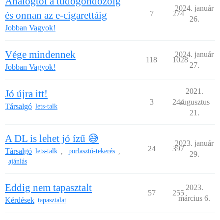
Analógtól a tüdőgondozóig
2024. január
és onnan az e-cigarettáig
7
274
26.
Jobban Vagyok!
Vége mindennek
2024. január
118
1028
27.
Jobban Vagyok!
2021.
Jó újra itt!
3
244
augusztus
Társalgó
lets-talk
21.
A DL is lehet jó ízű 😅
2023. január
24
397
Társalgó
lets-talk
porlasztó-tekerés
,
,
29.
ajánlás
Eddig nem tapasztalt
2023.
57
255
március 6.
Kérdések
tapasztalat