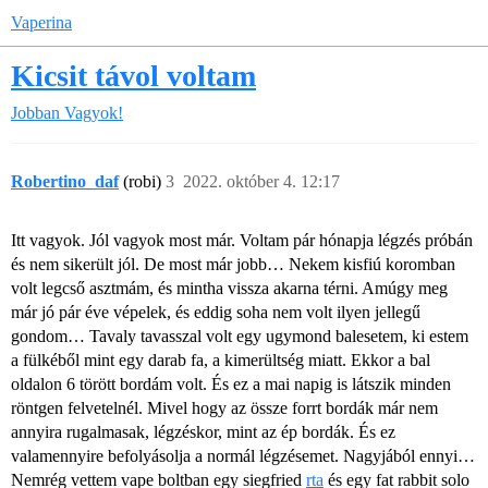
Vaperina
Kicsit távol voltam
Jobban Vagyok!
Robertino_daf
(robi)
3
2022. október 4. 12:17
Itt vagyok. Jól vagyok most már. Voltam pár hónapja légzés próbán
és nem sikerült jól. De most már jobb… Nekem kisfiú koromban
volt legcső asztmám, és mintha vissza akarna térni. Amúgy meg
már jó pár éve vépelek, és eddig soha nem volt ilyen jellegű
gondom… Tavaly tavasszal volt egy ugymond balesetem, ki estem
a fülkéből mint egy darab fa, a kimerültség miatt. Ekkor a bal
oldalon 6 törött bordám volt. És ez a mai napig is látszik minden
röntgen felvetelnél. Mivel hogy az össze forrt bordák már nem
annyira rugalmasak, légzéskor, mint az ép bordák. És ez
valamennyire befolyásolja a normál légzésemet. Nagyjából ennyi…
Nemrég vettem vape boltban egy siegfried
rta
és egy fat rabbit solo