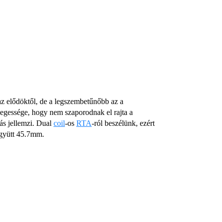
 elődöktől, de a legszembetűnőbb az a
egessége, hogy nem szaporodnak el rajta a
ás jellemzi. Dual
coil
-os
RTA
-ról beszélünk, ezért
együtt 45.7mm.