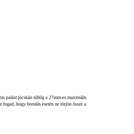
bis palást jócskán túllóg a 27mm-es maximális
 fogad, hogy borulás esetén ne törjön össze a