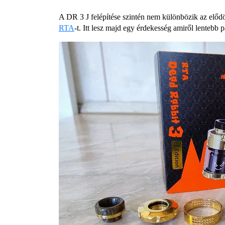
A DR 3 J felépítése szintén nem különbözik az elődök
RTA
-t. Itt lesz majd egy érdekesség amiről lente