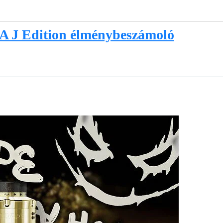
A J Edition élménybeszámoló