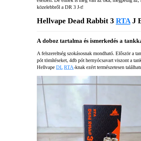
esetben. De ennek is meg van az oka, mégpedig az, h
közelebbről a DR 3 J-t!
Hellvape Dead Rabbit 3
RTA
J 
A doboz tartalma és ismerkedés a tankk
A felszereltség szokásosnak mondható. Először a tank
pót tömítéseket, 4db pót hernyócsavart viszont a ta
Hellvape
DL
RTA
-knak ezért természetesen találhat