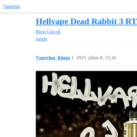
Vaperina
Hellvape Dead Rabbit 3 RT
Blog
Górcső
haladó
Vaperina_Kinga
1
2025. július 8. 15:34