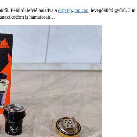
től. Felülről lefelé haladva a
drip tip
,
top cap
, levegőállító gyűrű, 3 i
bb panaszkodom is hamarosan…