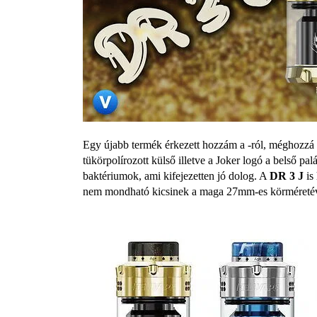
Egy újabb termék érkezett hozzám a
-ról, méghozzá
tükörpolírozott külső illetve a Joker logó a belső pal
baktériumok, ami kifejezetten jó dolog. A
DR 3 J
is
nem mondható kicsinek a maga 27mm-es körméretév