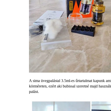
A sima üvegpalástal 3.5ml-es űrtartalmat kapunk am
körméreten, ezért aki bubissal szeretné majd haszná
palást.