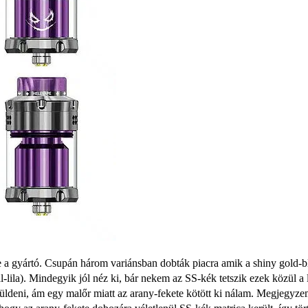
sze a gyártó. Csupán három variánsban dobták piacra amik a shiny gold-b
-lila). Mindegyik jól néz ki, bár nekem az SS-kék tetszik ezek közül a 
 küldeni, ám egy malőr miatt az arany-fekete kötött ki nálam. Megjegyz