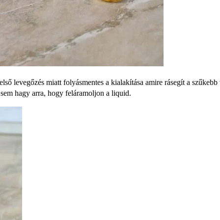
felső levegőzés miatt folyásmentes a kialakítása amire rásegít a szűkebb 
t sem hagy arra, hogy feláramoljon a liquid.