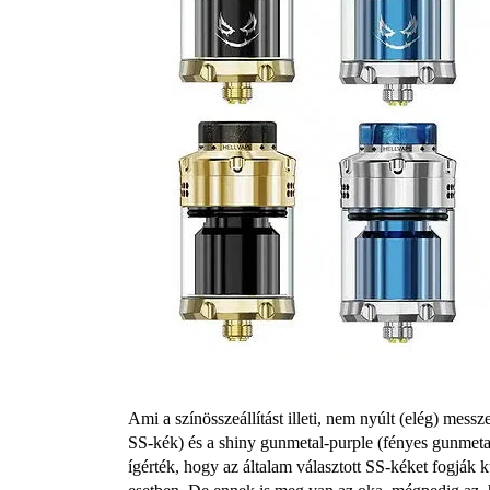
Ami a színösszeállítást illeti, nem nyúlt (elég) mes
SS-kék) és a shiny gunmetal-purple (fényes gunmetal
ígérték, hogy az általam választott SS-kéket fogják