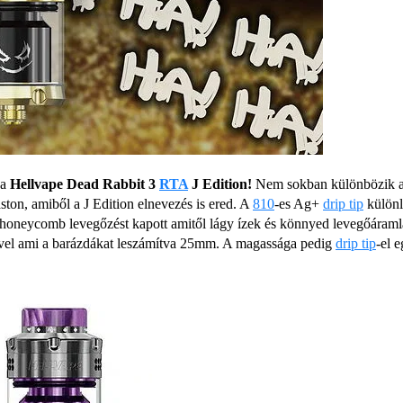
 a
Hellvape Dead Rabbit 3
RTA
J Edition!
Nem sokban különbözik az
áston, amiből a J Edition elnevezés is ered. A
810
-es Ag+
drip tip
különl
 honeycomb levegőzést kapott amitől lágy ízek és könnyed levegőáraml
el ami a barázdákat leszámítva 25mm. A magassága pedig
drip tip
-el 