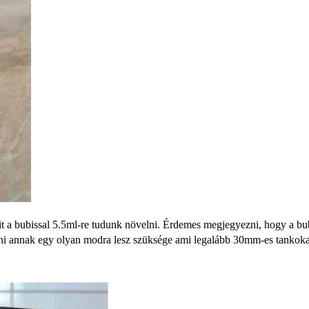
it a bubissal 5.5ml-re tudunk növelni. Érdemes megjegyezni, hogy a bu
lni annak egy olyan modra lesz szüksége ami legalább 30mm-es tankokat