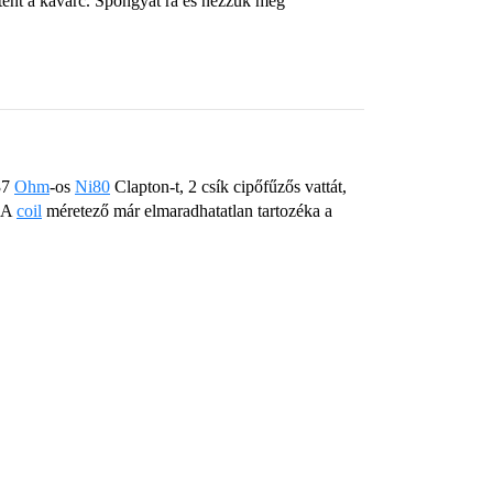
rtént a kavarc. Spongyát rá és nézzük meg
.37
Ohm
-os
Ni80
Clapton-t, 2 csík cipőfűzős vattát,
. A
coil
méretező már elmaradhatatlan tartozéka a