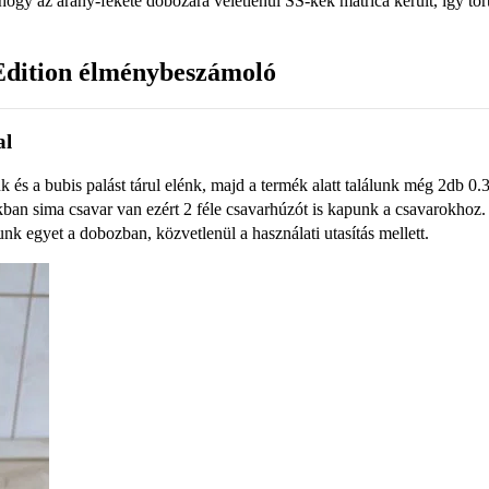
ogy az arany-fekete dobozára véletlenül SS-kék matrica került, így tö
Edition élménybeszámoló
al
 és a bubis palást tárul elénk, majd a termék alatt találunk még 2db 0
nkban sima csavar van ezért 2 féle csavarhúzót is kapunk a csavarokhoz
unk egyet a dobozban, közvetlenül a használati utasítás mellett.