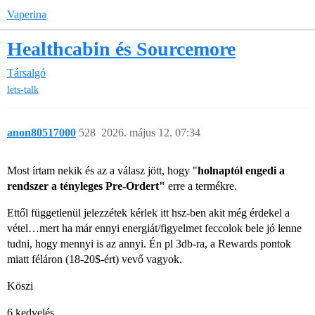
Vaperina
Healthcabin és Sourcemore
Társalgó
lets-talk
anon80517000
528
2026. május 12. 07:34
Most írtam nekik és az a válasz jött, hogy "
holnaptól engedi a
rendszer a tényleges Pre-Ordert"
erre a termékre.
Ettől függetlenül jelezzétek kérlek itt hsz-ben akit még érdekel a
vétel…mert ha már ennyi energiát/figyelmet feccolok bele jó lenne
tudni, hogy mennyi is az annyi. Én pl 3db-ra, a Rewards pontok
miatt féláron (18-20$-ért) vevő vagyok.
Köszi
6 kedvelés