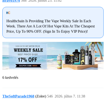
Bravo1974
544
2026. június 23. 11:02
Healthcbain Is Providing The Vape Weekly Sale In Each
Week. There Are A Lot Of Hot Vape Kits At The Cheapest
Price, Up To 90% OFF. (Sign In To Enjoy VIP Price)!
6 kedvelés
TheSoftParade1968
(Zolee)
546
2026. július 7. 11:38