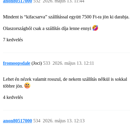
anon80517000
532
2026. május 13. 11:44
Mindent is “kifacsarva” szállítással együtt 7500 Ft-ra jön ki darabja.
Olaszországból csak a szállítás díja lenne ennyi
7 kedvelés
fromoopsdale
(Joci)
533
2026. május 13. 12:11
Lehet én nézek valamit rosszul, de nekem szállítás nélkül is sokkal
többre jön.
4 kedvelés
anon80517000
534
2026. május 13. 12:13