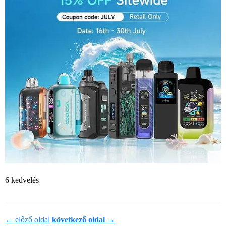
6 kedvelés
← előző oldal
következő oldal →