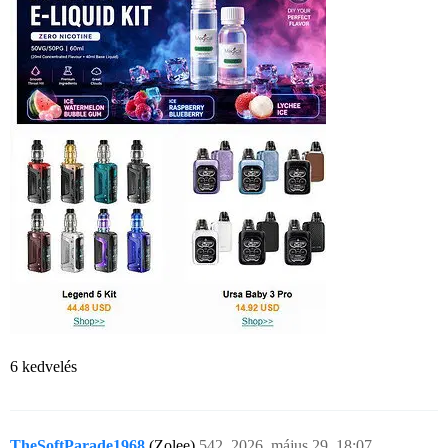
6 kedvelés
TheSoftParade1968
(Zolee)
542
2026. május 29. 18:07