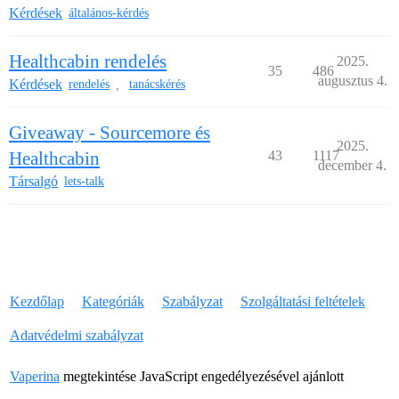
Kérdések
általános-kérdés
Healthcabin rendelés
2025.
35
486
augusztus 4.
Kérdések
rendelés
tanácskérés
,
Giveaway - Sourcemore és
2025.
Healthcabin
43
1117
december 4.
Társalgó
lets-talk
Kezdőlap
Kategóriák
Szabályzat
Szolgáltatási feltételek
Adatvédelmi szabályzat
Vaperina
megtekintése JavaScript engedélyezésével ajánlott