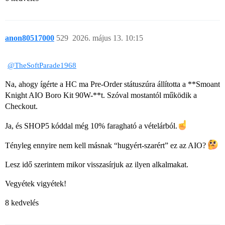
anon80517000
529
2026. május 13. 10:15
@TheSoftParade1968
Na, ahogy ígérte a HC ma Pre-Order státuszúra állította a **Smoant
Knight AIO Boro Kit 90W-**t. Szóval mostantól működik a
Checkout.
Ja, és SHOP5 kóddal még 10% faragható a vételárból.
Tényleg ennyire nem kell másnak “hugyért-szarért” ez az AIO?
Lesz idő szerintem mikor visszasírjuk az ilyen alkalmakat.
Vegyétek vigyétek!
8 kedvelés