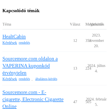
Kapcsolódó témák
Téma
Válasz
Megtekintés
Aktivitás
2023.
HealtCabin
12
353
november
Kérdések
rendelés
20.
Sourcemore.com oldalon a
VAPERINA kuponkód
2024. július
13
224
4.
érvénytelen
Kérdések
rendelés
általános-kérdés
,
Sourcemore.com - E-
cigarette, Electronic Cigarette
2024. február
47
505
5.
Online