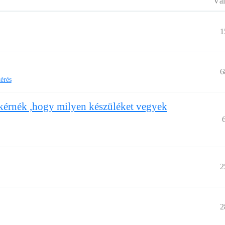
Vál
1
6
érés
t kérnék ,hogy milyen készüléket vegyek
2
2