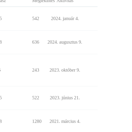
asz
Megtekintés
Aktivitás
5
542
2024. január 4.
8
636
2024. augusztus 9.
6
243
2023. október 9.
5
522
2023. június 21.
8
1280
2021. március 4.