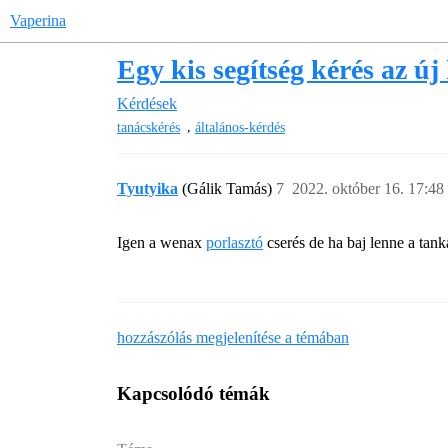
Vaperina
Egy kis segítség kérés az új
Kérdések
,
tanácskérés
általános-kérdés
Tyutyika
(Gálik Tamás)
7
2022. október 16. 17:48
Igen a wenax
porlasztó
cserés de ha baj lenne a tanka
hozzászólás megjelenítése a témában
Kapcsolódó témák