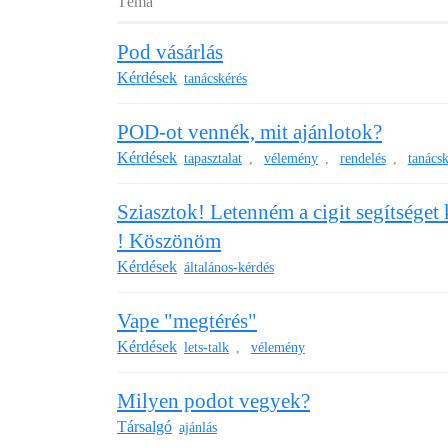
Téma
Pod vásárlás
Kérdések
tanácskérés
POD-ot vennék, mit ajánlotok?
Kérdések
tapasztalat
vélemény
rendelés
tanácsk
,
,
,
Sziasztok! Letenném a cigit segítsége
! Köszönöm
Kérdések
általános-kérdés
Vape "megtérés"
Kérdések
lets-talk
vélemény
,
Milyen podot vegyek?
Társalgó
ajánlás