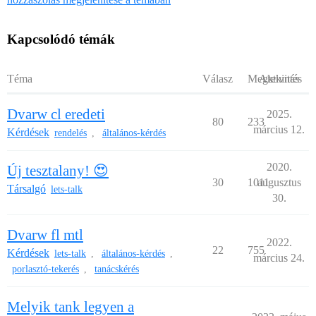
Kapcsolódó témák
Téma
Válasz
Megtekintés
Aktivitás
Dvarw cl eredeti
2025.
80
233
március 12.
Kérdések
rendelés
általános-kérdés
,
2020.
Új tesztalany! 😍
30
1011
augusztus
Társalgó
lets-talk
30.
Dvarw fl mtl
2022.
22
755
Kérdések
lets-talk
általános-kérdés
,
,
március 24.
porlasztó-tekerés
tanácskérés
,
Melyik tank legyen a