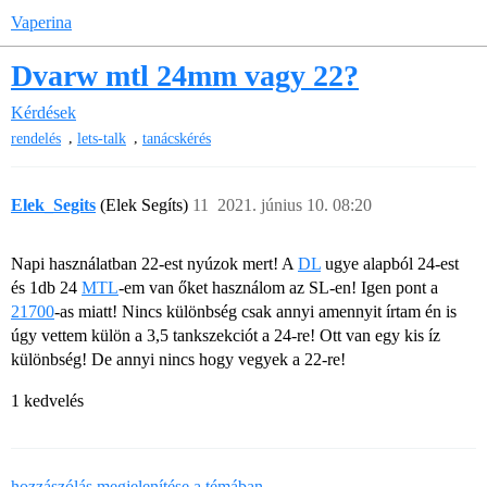
Vaperina
Dvarw mtl 24mm vagy 22?
Kérdések
,
,
rendelés
lets-talk
tanácskérés
Elek_Segits
(Elek Segíts)
11
2021. június 10. 08:20
Napi használatban 22-est nyúzok mert! A
DL
ugye alapból 24-est
és 1db 24
MTL
-em van őket használom az SL-en! Igen pont a
21700
-as miatt! Nincs különbség csak annyi amennyit írtam én is
úgy vettem külön a 3,5 tankszekciót a 24-re! Ott van egy kis íz
különbség! De annyi nincs hogy vegyek a 22-re!
1 kedvelés
hozzászólás megjelenítése a témában