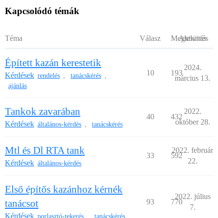
Kapcsolódó témák
Téma
Válasz
Megtekintés
Aktivitás
Épített kazán kerestetik
2024.
10
193
Kérdések
rendelés
tanácskérés
,
,
március 13.
ajánlás
Tankok zavarában
2022.
40
432
október 28.
Kérdések
általános-kérdés
tanácskérés
,
Mtl és Dl RTA tank
2022. február
33
592
22.
Kérdések
általános-kérdés
Első építős kazánhoz kérnék
2022. július
tanácsot
93
770
7.
Kérdések
porlasztó-tekerés
tanácskérés
,