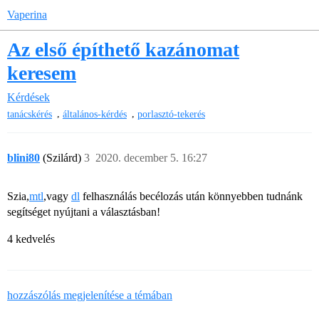
Vaperina
Az első építhető kazánomat
keresem
Kérdések
,
,
tanácskérés
általános-kérdés
porlasztó-tekerés
blini80
(Szilárd)
3
2020. december 5. 16:27
Szia,
mtl
,vagy
dl
felhasználás becélozás után könnyebben tudnánk
segítséget nyújtani a választásban!
4 kedvelés
hozzászólás megjelenítése a témában