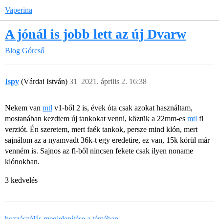
Vaperina
A jónál is jobb lett az új Dvarw
Blog
Górcső
Ispy
(Várdai István)
31
2021. április 2. 16:38
Nekem van
mtl
v1-ből 2 is, évek óta csak azokat használtam,
mostanában kezdtem új tankokat venni, köztük a 22mm-es
mtl
fl
verziót. Én szeretem, mert faék tankok, persze mind klón, mert
sajnálom az a nyamvadt 36k-t egy eredetire, ez van, 15k körül már
venném is. Sajnos az fl-ből nincsen fekete csak ilyen noname
klónokban.
3 kedvelés
hozzászólás megjelenítése a témában