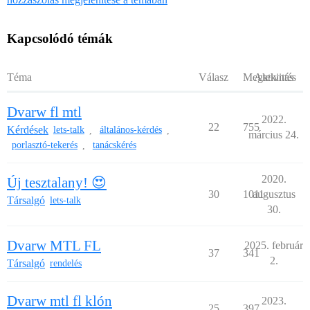
Kapcsolódó témák
Téma
Válasz
Megtekintés
Aktivitás
Dvarw fl mtl
2022.
22
755
Kérdések
lets-talk
általános-kérdés
,
,
március 24.
porlasztó-tekerés
tanácskérés
,
2020.
Új tesztalany! 😍
30
1011
augusztus
Társalgó
lets-talk
30.
Dvarw MTL FL
2025. február
37
341
2.
Társalgó
rendelés
Dvarw mtl fl klón
2023.
25
397