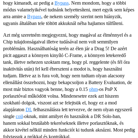
hogy kimaradt, az pedig a
Bypass
. Nem mondom, hogy a többi
módus valamelyikével tudnánk helyettesíteni, mert egyik sem képes
arra amire a
Bypass
, de nekem személy szerint nem hiányzik,
ugyanis általában tele töltött akkuknál néha hajlamos túlfűteni.
Azt még szeretném megjegyezni, hogy magával az élménnyel és a
Chip tulajdonságaival illetve tudásával nem volt semmilyen
problémám. Használhatóság terén az élen jár a Drag 5! De azért
picit aggaszt a könnyen kinyíló C-Frame, a könnyen letekeredő
tank, illetve nehezen szoktam meg, hogy pl. reggelente (és fél óra
inaktivitás után) fel kell ébreszteni a modot is, hogy használni
tudjam. Illetve az is fura volt, hogy nem tudtam olyan alacsony
ellenállást összehozni, hogy bekapcsoljon a Battery Evaluation, de
most már biztos vagyok benne, hogy a 0.15
ohm
-os PnP X
porlasztóval működött volna. Mindenesetre ezek azt hiszem
szokható dolgok, viszont azt se felejtsük el, hogy ez a mod
alapjáraton
DL
felhasználásra lett tervezve, de nem olyan egyszerű
single
coil
-oknak, mint amilyet én használok a DR Solo-ban,
hanem sokkal brutálabb tekeréseknek illetve porlasztóknak, és
akkor kivétel nélkül minden funkciót ki tudunk aknázni. Most pedig
folytassuk a prókkal és kontrákkal.