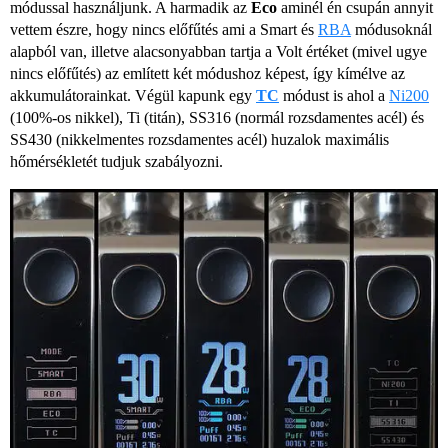
módussal használjunk. A harmadik az
Eco
aminél én csupán annyit
vettem észre, hogy nincs előfűtés ami a Smart és
RBA
módusoknál
alapból van, illetve alacsonyabban tartja a Volt értéket (mivel ugye
nincs előfűtés) az említett két módushoz képest, így kímélve az
akkumulátorainkat. Végül kapunk egy
TC
módust is ahol a
Ni200
(100%-os nikkel), Ti (titán), SS316 (normál rozsdamentes acél) és
SS430 (nikkelmentes rozsdamentes acél) huzalok maximális
hőmérsékletét tudjuk szabályozni.