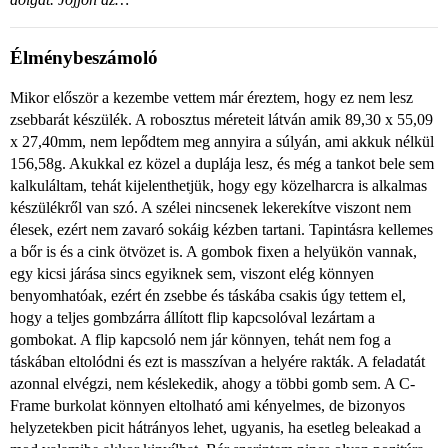
Élménybeszámoló
Mikor először a kezembe vettem már éreztem, hogy ez nem lesz
zsebbarát készülék. A robosztus méreteit látván amik 89,30 x 55,09
x 27,40mm, nem lepődtem meg annyira a súlyán, ami akkuk nélkül
156,58g. Akukkal ez közel a duplája lesz, és még a tankot bele sem
kalkuláltam, tehát kijelenthetjük, hogy egy közelharcra is alkalmas
készülékről van szó. A szélei nincsenek lekerekítve viszont nem
élesek, ezért nem zavaró sokáig kézben tartani. Tapintásra kellemes
a bőr is és a cink ötvözet is. A gombok fixen a helyükön vannak,
egy kicsi járása sincs egyiknek sem, viszont elég könnyen
benyomhatóak, ezért én zsebbe és táskába csakis úgy tettem el,
hogy a teljes gombzárra állított flip kapcsolóval lezártam a
gombokat. A flip kapcsoló nem jár könnyen, tehát nem fog a
táskában eltolódni és ezt is masszívan a helyére rakták. A feladatát
azonnal elvégzi, nem késlekedik, ahogy a többi gomb sem. A C-
Frame burkolat könnyen eltolható ami kényelmes, de bizonyos
helyzetekben picit hátrányos lehet, ugyanis, ha esetleg beleakad a