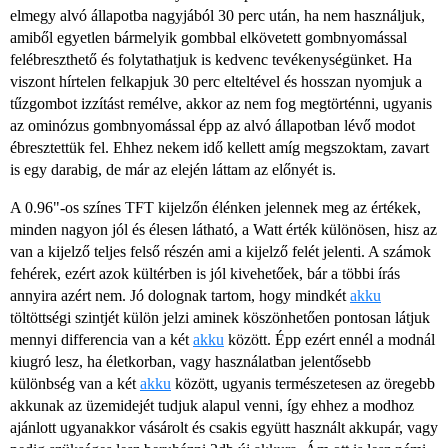
elmegy alvó állapotba nagyjából 30 perc után, ha nem használjuk,
amiből egyetlen bármelyik gombbal elkövetett gombnyomással
felébreszthető és folytathatjuk is kedvenc tevékenységünket. Ha
viszont hírtelen felkapjuk 30 perc elteltével és hosszan nyomjuk a
tűzgombot izzítást remélve, akkor az nem fog megtörténni, ugyanis
az ominózus gombnyomással épp az alvó állapotban lévő modot
ébresztettük fel. Ehhez nekem idő kellett amíg megszoktam, zavart
is egy darabig, de már az elején láttam az előnyét is.
A 0.96"-os színes TFT kijelzőn élénken jelennek meg az értékek,
minden nagyon jól és élesen látható, a Watt érték különösen, hisz az
van a kijelző teljes felső részén ami a kijelző felét jelenti. A számok
fehérek, ezért azok kültérben is jól kivehetőek, bár a többi írás
annyira azért nem. Jó dolognak tartom, hogy mindkét
akku
töltöttségi szintjét külön jelzi aminek köszönhetően pontosan látjuk
mennyi differencia van a két
akku
között. Épp ezért ennél a modnál
kiugró lesz, ha életkorban, vagy használatban jelentősebb
különbség van a két
akku
között, ugyanis természetesen az öregebb
akkunak az üzemidejét tudjuk alapul venni, így ehhez a modhoz
ajánlott ugyanakkor vásárolt és csakis együtt használt akkupár, vagy