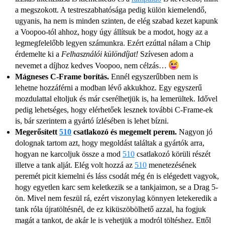
a megszokott. A testreszabhatósága pedig külön kiemelendő,
ugyanis, ha nem is minden szinten, de elég szabad kezet kapunk
a Voopoo-tól ahhoz, hogy úgy állítsuk be a modot, hogy az a
legmegfelelőbb legyen számunkra. Ezért ezúttal nálam a Chip
érdemelte ki a
Felhasználói különdíjat!
Szívesen adom a
nevemet a díjhoz kedves Voopoo, nem célzás…
Mágneses C-Frame borítás.
Ennél egyszerűbben nem is
lehetne hozzáférni a modban lévő akkukhoz. Egy egyszerű
mozdulattal eltoljuk és már cserélhetjük is, ha lemerültek. Idővel
pedig lehetséges, hogy elérhetőek lesznek további C-Frame-ek
is, bár szerintem a gyártó ízlésében is lehet bízni.
Megerősített
510
csatlakozó és megemelt perem.
Nagyon jó
dolognak tartom azt, hogy megoldást találtak a gyártók arra,
hogyan ne karcoljuk össze a mod
510
csatlakozó körüli részét
illetve a tank alját. Elég volt hozzá az
510
menetezésének
peremét picit kiemelni és láss csodát még én is elégedett vagyok,
hogy egyetlen karc sem keletkezik se a tankjaimon, se a Drag 5-
ön. Mivel nem feszül rá, ezért viszonylag könnyen letekeredik a
tank róla újratöltésnél, de ez kiküszöbölhető azzal, ha fogjuk
magát a tankot, de akár le is vehetjük a modról töltéshez. Ettől