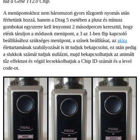
tud a Gene TT2.0 Chip.
A menüpontokhoz nem háromszori gyors tűzgomb nyomás után
férhetünk hozzá, hanem a Drag 5 esetében a plusz és mínusz
gombokat egyszerre kell lenyomni 2 másodpercen keresztül, hogy
elénk táruljon a módusok menüpont, a 3 az 1-ben flip kapcsoló
beállításához szükséges menüpont, a színek beállításai, az
akku
élettartamának szabályozását is itt tudjuk bekapcsolni, ez után pedig
a slukkok számát tudjuk nullázni, majd bekapcsolhatjuk az animált
tűz effektust és végül lecsekkolhatjuk a Chip ID számát és a level
code-ot.