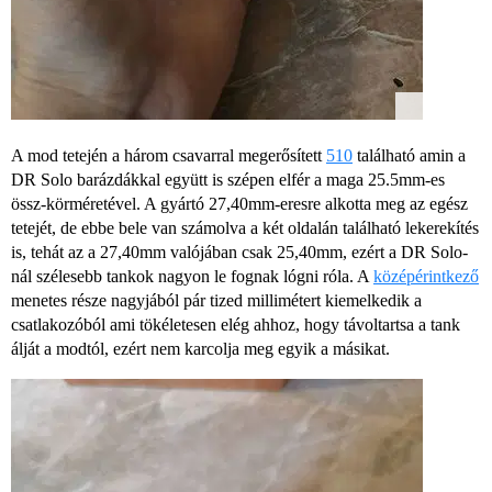
A mod tetején a három csavarral megerősített
510
található amin a
DR Solo barázdákkal együtt is szépen elfér a maga 25.5mm-es
össz-körméretével. A gyártó 27,40mm-eresre alkotta meg az egész
tetejét, de ebbe bele van számolva a két oldalán található lekerekítés
is, tehát az a 27,40mm valójában csak 25,40mm, ezért a DR Solo-
nál szélesebb tankok nagyon le fognak lógni róla. A
középérintkező
menetes része nagyjából pár tized millimétert kiemelkedik a
csatlakozóból ami tökéletesen elég ahhoz, hogy távoltartsa a tank
álját a modtól, ezért nem karcolja meg egyik a másikat.