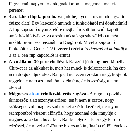
függetlenül nagyon jó dolognak tartom a megemelt menet-
peremet.
3 az 1-ben flip kapcsoló.
Valljuk be, ilyen sincs minden gyártó
égisze alatt! Egy kapcsoló aminek a funkciójáról mi dönthetünk!
A flip kapcsoló olyan 3 előre meghatározott funkciót kapott
amik közül kiválasztva a számunkra legtesthezállóbbat még
inkább öröm lesz használni a Drag 5-öt. Mivel a kapcsoló
funkcióit is a Gene TT2.0 vezérli ezért a
Felhasználói különdíj
a
3 az 1-ben flip kapcsolót is érinti!
Alvó állapot 30 perc elteltével.
Ez azért jó dolog mert kíméli a
Chip-et és az akkukat is, mert hát minek is dolgozzanak, ha épp
nem dolgoztatjuk őket. Bár picit nehezen szoktam meg, hogy pl.
reggelente nem azonnal jön az élmény, de bosszúságot nem
okozott.
Mágneses
akku
érintkezők erős rugóval.
A rugók a pozitív
érintkezők alatt iszonyat erősek, tehát nem is biztos, hogy
szükséges volt mágnesezni ezeket az érintkezőket, de olyan
szempontból viszont előnyös, hogy azonnal oda irányítja a
mágnes az akkut ahova kell. Bár behelyezni felér egy kardió
edzéssel, de mivel a C-Frame biztosan kinyílna ha rádőlnének az