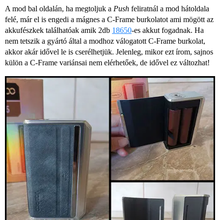
A mod bal oldalán, ha megtoljuk a
Push
feliratnál a mod hátoldala
felé, már el is engedi a mágnes a C-Frame burkolatot ami mögött az
akkufészkek találhatóak amik 2db
18650
-es akkut fogadnak. Ha
nem tetszik a gyártó által a modhoz válogatott C-Frame burkolat,
akkor akár idővel le is cserélhetjük. Jelenleg, mikor ezt írom, sajnos
külön a C-Frame variánsai nem elérhetőek, de idővel ez változhat!