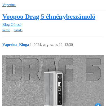
Vaperina
Voopoo Drag 5 élménybeszámoló
Blog
Górcső
,
kezdő
haladó
Vaperina_Kinga
1
2024. augusztus 22. 13:30