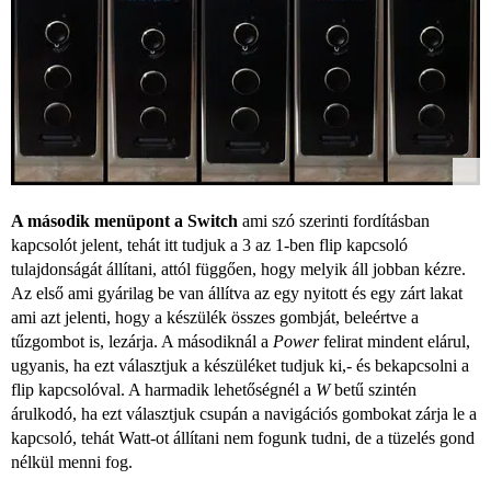
A második menüpont a Switch
ami szó szerinti fordításban
kapcsolót jelent, tehát itt tudjuk a 3 az 1-ben flip kapcsoló
tulajdonságát állítani, attól függően, hogy melyik áll jobban kézre.
Az első ami gyárilag be van állítva az egy nyitott és egy zárt lakat
ami azt jelenti, hogy a készülék összes gombját, beleértve a
tűzgombot is, lezárja. A másodiknál a
Power
felirat mindent elárul,
ugyanis, ha ezt választjuk a készüléket tudjuk ki,- és bekapcsolni a
flip kapcsolóval. A harmadik lehetőségnél a
W
betű szintén
árulkodó, ha ezt választjuk csupán a navigációs gombokat zárja le a
kapcsoló, tehát Watt-ot állítani nem fogunk tudni, de a tüzelés gond
nélkül menni fog.