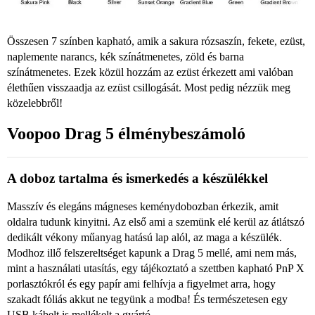
Összesen 7 színben kapható, amik a sakura rózsaszín, fekete, ezüst,
naplemente narancs, kék színátmenetes, zöld és barna
színátmenetes. Ezek közül hozzám az ezüst érkezett ami valóban
élethűen visszaadja az ezüst csillogását. Most pedig nézzük meg
közelebbről!
Voopoo Drag 5 élménybeszámoló
A doboz tartalma és ismerkedés a készülékkel
Masszív és elegáns mágneses keménydobozban érkezik, amit
oldalra tudunk kinyitni. Az első ami a szemünk elé kerül az átlátszó
dedikált vékony műanyag hatású lap alól, az maga a készülék.
Modhoz illő felszereltséget kapunk a Drag 5 mellé, ami nem más,
mint a használati utasítás, egy tájékoztató a szettben kapható PnP X
porlasztókról és egy papír ami felhívja a figyelmet arra, hogy
szakadt fóliás akkut ne tegyünk a modba! És természetesen egy
USB kábelt is mellékelt a gyártó.