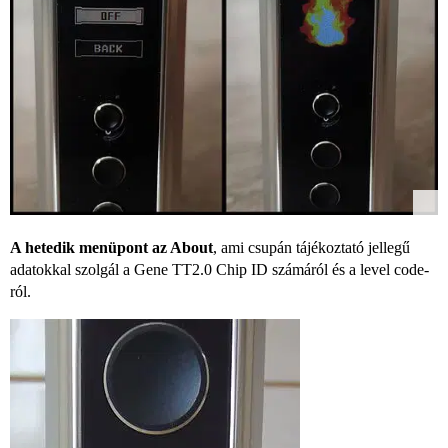
A hetedik menüpont az About
, ami csupán tájékoztató jellegű
adatokkal szolgál a Gene TT2.0 Chip ID számáról és a level code-
ról.