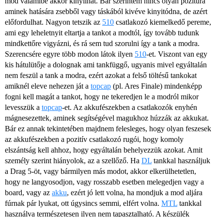
mod valamibe akkor kinyílhat. Bár szerintem nincs olyan pozitúra
aminek hatására zsebből vagy táskából kivéve kinyitódna, de azért
előfordulhat. Nagyon tetszik az
510
csatlakozó kiemelkedő pereme,
ami egy leheletnyit eltartja a tankot a modtól, így tovább tudunk
mindkettőre vigyázni, és rá sem tud szorulni így a tank a modra.
Szerencsére egyre több modon látok ilyen
510
-et. Viszont van egy
kis hátulütője a dolognak ami tankfüggő, ugyanis mivel egyáltalán
nem feszül a tank a modra, ezért azokat a felső töltésű tankokat
amiknél eleve nehezen ját a
topcap
(pl. Ares Finale) mindenképp
fogni kell magát a tankot, hogy ne tekeredjen le a modról mikor
levesszük a
topcap
-et. Az akkufészekben a csatlakozók enyhén
mágnesezettek, aminek segítségével magukhoz húzzák az akkukat.
Bár ez annak tekintetében majdnem felesleges, hogy olyan feszesek
az akkufészekben a pozitív csatlakozó rugói, hogy komoly
elszántság kell ahhoz, hogy egyáltalán behelyezzük azokat. Amit
személy szerint hiányolok, az a szellőző. Ha
DL
tankkal használjuk
a Drag 5-öt, vagy bármilyen más modot, akkor elkerülhetetlen,
hogy ne langyosodjon, vagy rosszabb esetben melegedjen vagy a
board, vagy az
akku
, ezért jó lett volna, ha mondjuk a mod aljára
fúrnak pár lyukat, ott úgysincs semmi, elfért volna.
MTL
tankkal
használva természetesen ilyen nem tapasztalható. A készülék