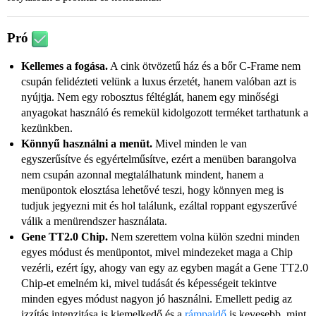
Pró
Kellemes a fogása.
A cink ötvözetű ház és a bőr C-Frame nem
csupán felidézteti velünk a luxus érzetét, hanem valóban azt is
nyújtja. Nem egy robosztus féltéglát, hanem egy minőségi
anyagokat használó és remekül kidolgozott terméket tarthatunk a
kezünkben.
Könnyű használni a menüt.
Mivel minden le van
egyszerűsítve és egyértelműsítve, ezért a menüben barangolva
nem csupán azonnal megtalálhatunk mindent, hanem a
menüpontok elosztása lehetővé teszi, hogy könnyen meg is
tudjuk jegyezni mit és hol találunk, ezáltal roppant egyszerűvé
válik a menürendszer használata.
Gene TT2.0 Chip.
Nem szerettem volna külön szedni minden
egyes módust és menüpontot, mivel mindezeket maga a Chip
vezérli, ezért így, ahogy van egy az egyben magát a Gene TT2.0
Chip-et emelném ki, mivel tudását és képességeit tekintve
minden egyes módust nagyon jó használni. Emellett pedig az
izzítás intenzitása is kiemelkedő és a
rámpaidő
is kevesebb, mint