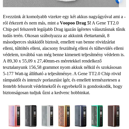
Evezzünk át komolyabb vizekre egy két akkus nagyágyúval ami a
-
ról érkezett és nem más, mint a
Voopoo Drag 5!
A Gene TT2.0
Chip-pel felszerelt legújabb Drag igazán ígéretes választásnak tűnik
tudás terén. Okosan szábolyazza az akkuink élettartamát, 8
másodperces slukkidőt biztosít, emellett van benne rövidzárlat
elleni, túltöltés elleni, alacsony feszültség elleni és túlhevülés elleni
védelem, továbbá van még benne kimeneti teljesítmény védelem is.
A 89,30 x 55,09 x 27,40mm-es méretekkel rendelkező
tesztalanyunk 156,58 grammot nyom akkuk nélkül és szokásosan
5-177 Watt-ig állítható a teljesítménye. A Gene TT2.0 Chip rövid
rámpaidőt és intenzív porlasztást ígér, és emellett természetesen a
fentebb felsorolt védelmekről és egyebekről is gondoskodik, hogy
biztonságosan tudjuk űzni a kedvenc hobbinkat.