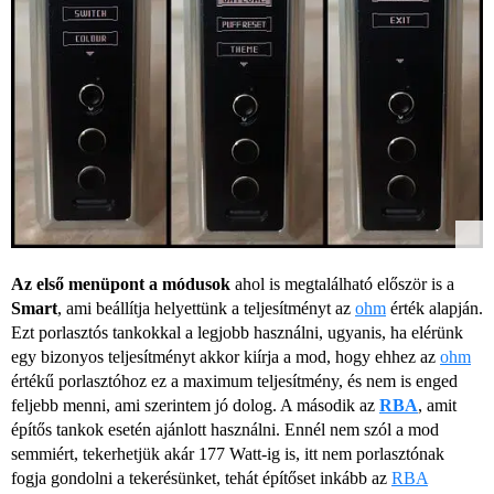
Az első menüpont a módusok
ahol is megtalálható először is a
Smart
, ami beállítja helyettünk a teljesítményt az
ohm
érték alapján.
Ezt porlasztós tankokkal a legjobb használni, ugyanis, ha elérünk
egy bizonyos teljesítményt akkor kiírja a mod, hogy ehhez az
ohm
értékű porlasztóhoz ez a maximum teljesítmény, és nem is enged
feljebb menni, ami szerintem jó dolog. A második az
RBA
, amit
építős tankok esetén ajánlott használni. Ennél nem szól a mod
semmiért, tekerhetjük akár 177 Watt-ig is, itt nem porlasztónak
fogja gondolni a tekerésünket, tehát építőset inkább az
RBA