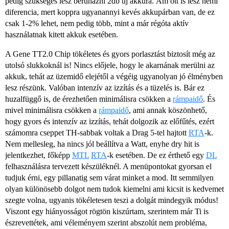
pedig szükséges lesz beruházni 2db új akkura. Ám ott is lesz némi
diferencia, mert koppra ugyanannyi kevés akkupárban van, de ez
csak 1-2% lehet, nem pedig több, mint a már régóta aktív
használatnak kitett akkuk esetében.
A Gene TT2.0 Chip tökéletes és gyors porlasztást biztosít még az
utolsó slukkoknál is! Nincs előjele, hogy le akarnának merülni az
akkuk, tehát az üzemidő elejétől a végéig ugyanolyan jó élményben
lesz részünk. Valóban intenzív az izzítás és a tüzelés is. Bár ez
huzalfüggő is, de érezhetően minimálisra csökken a
rámpaidő
. És
mivel minimálisra csökken a
rámpaidő
, ami annak köszönhető,
hogy gyors és intenzív az izzítás, tehát dolgozik az előfűtés, ezért
számomra cseppet TH-sabbak voltak a Drag 5-tel hajtott
RTA
-k.
Nem mellesleg, ha nincs jól beállítva a Watt, enyhe dry hit is
jelentkezhet, főképp
MTL
RTA
-k esetében. De ez érthető egy
DL
felhasználásra tervezett készüléknél. A menüpontokat gyorsan el
tudjuk érni, egy pillanatig sem várat minket a mod. Itt semmilyen
olyan különösebb dolgot nem tudok kiemelni ami kicsit is kedvemet
szegte volna, ugyanis tökéletesen teszi a dolgát mindegyik módus!
Viszont egy hiányosságot rögtön kiszúrtam, szerintem már Ti is
észrevettétek, ami véleményem szerint abszolút nem probléma,