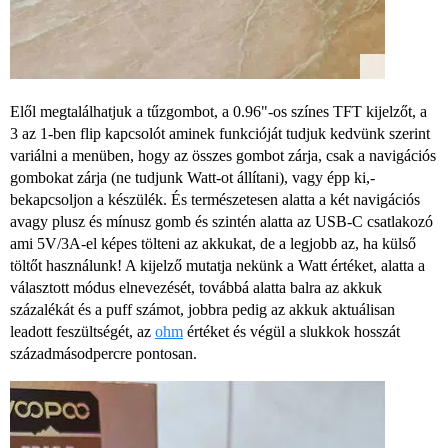
Elől megtalálhatjuk a tűzgombot, a 0.96"-os színes TFT kijelzőt, a
3 az 1-ben flip kapcsolót aminek funkcióját tudjuk kedvünk szerint
variálni a menüben, hogy az összes gombot zárja, csak a navigációs
gombokat zárja (ne tudjunk Watt-ot állítani), vagy épp ki,-
bekapcsoljon a készülék. És természetesen alatta a két navigációs
avagy plusz és mínusz gomb és szintén alatta az USB-C csatlakozó
ami 5V/3A-el képes tölteni az akkukat, de a legjobb az, ha külső
töltőt használunk! A kijelző mutatja nekünk a Watt értéket, alatta a
választott módus elnevezését, továbbá alatta balra az akkuk
százalékát és a puff számot, jobbra pedig az akkuk aktuálisan
leadott feszültségét, az
ohm
értéket és végül a slukkok hosszát
századmásodpercre pontosan.