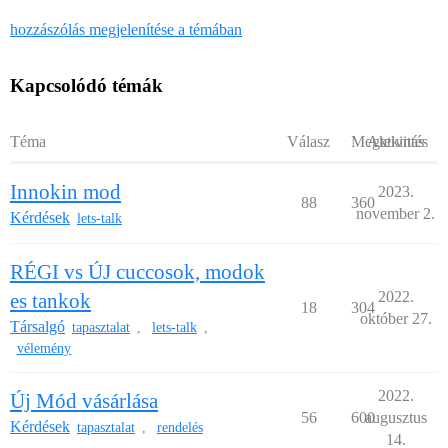
hozzászólás megjelenítése a témában
Kapcsolódó témák
Téma
Válasz
Megtekintés
Aktivitás
Innokin mod
2023.
88
360
november 2.
Kérdések
lets-talk
RÉGI vs ÚJ cuccosok, modok
2022.
es tankok
18
304
október 27.
Társalgó
tapasztalat
lets-talk
,
,
vélemény
2022.
Új Mód vásárlása
56
600
augusztus
Kérdések
tapasztalat
rendelés
,
14.