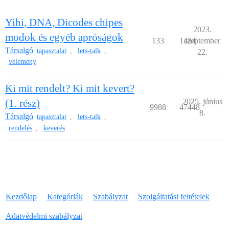
Yihi, DNA, Dicodes chipes
2023.
modok és egyéb apróságok
133
1424
szeptember
Társalgó
tapasztalat
lets-talk
,
,
22.
vélemény
Ki mit rendelt? Ki mit kevert?
(1. rész)
2025. június
9988
47448
8.
Társalgó
tapasztalat
lets-talk
,
,
rendelés
keverés
,
Kezdőlap
Kategóriák
Szabályzat
Szolgáltatási feltételek
Adatvédelmi szabályzat