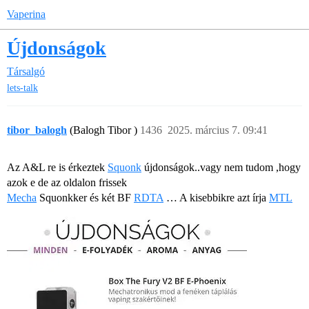
Vaperina
Újdonságok
Társalgó
lets-talk
tibor_balogh
(Balogh Tibor )
1436
2025. március 7. 09:41
Az A&L re is érkeztek
Squonk
újdonságok..vagy nem tudom ,hogy
azok e de az oldalon frissek
Mecha
Squonkker és két BF
RDTA
… A kisebbikre azt írja
MTL