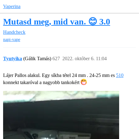
Vaperina
Mutasd meg, mid van. 😊 3.0
Handcheck
napi-vape
Tyutyika
(Gálik Tamás)
627
2022. október 6. 11:04
Lájer Pallos alakul. Egy síkba tétel 24 mm . 24-25 mm es
510
konnekt takaróval a nagyobb tankokért