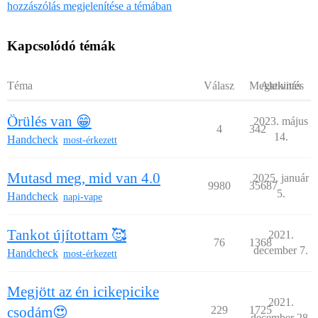
hozzászólás megjelenítése a témában
Kapcsolódó témák
Téma
Válasz
Megtekintés
Aktivitás
Örülés van 😁
2023. május
4
342
14.
Handcheck
most-érkezett
Mutasd meg, mid van 4.0
2025. január
9980
35687
5.
Handcheck
napi-vape
Tankot újítottam 🥰
2021.
76
1368
december 7.
Handcheck
most-érkezett
Megjött az én icikepicike
2021.
csodám😍
229
1725
december 28.