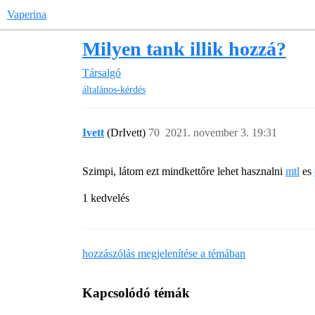
Vaperina
Milyen tank illik hozzá?
Társalgó
általános-kérdés
Ivett
(DrIvett)
70
2021. november 3. 19:31
Szimpi, látom ezt mindkettőre lehet hasznalni
mtl
es
1 kedvelés
hozzászólás megjelenítése a témában
Kapcsolódó témák