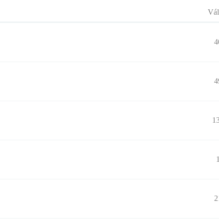
Vál
4
4
1
2