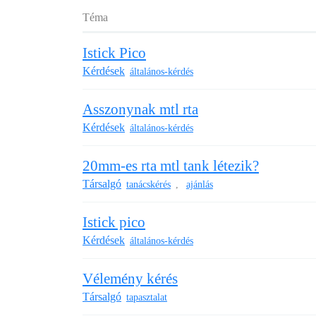
Téma
Istick Pico
Kérdések
általános-kérdés
Asszonynak mtl rta
Kérdések
általános-kérdés
20mm-es rta mtl tank létezik?
Társalgó
tanácskérés
ajánlás
,
Istick pico
Kérdések
általános-kérdés
Vélemény kérés
Társalgó
tapasztalat