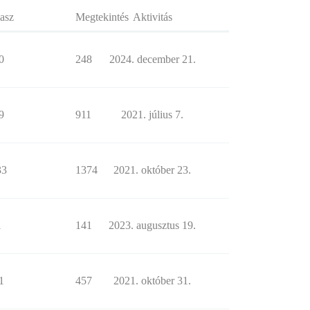
asz
Megtekintés
Aktivitás
0
248
2024. december 21.
9
911
2021. július 7.
33
1374
2021. október 23.
1
141
2023. augusztus 19.
1
457
2021. október 31.