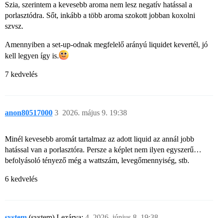
Szia, szerintem a kevesebb aroma nem lesz negatív hatással a
porlasztódra. Sőt, inkább a több aroma szokott jobban koxolni
szvsz.
Amennyiben a set-up-odnak megfelelő arányú liquidet kevertél, jó
kell legyen így is.
7 kedvelés
anon80517000
3
2026. május 9. 19:38
Minél kevesebb aromát tartalmaz az adott liquid az annál jobb
hatással van a porlasztóra. Persze a képlet nem ilyen egyszerű…
befolyásoló tényező még a wattszám, levegőmennyiség, stb.
6 kedvelés
system
(system) Lezárva:
4
2026. június 8. 19:38