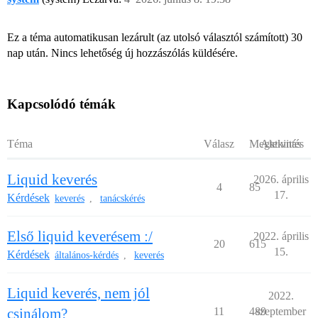
Ez a téma automatikusan lezárult (az utolsó választól számított) 30
nap után. Nincs lehetőség új hozzászólás küldésére.
Kapcsolódó témák
Téma
Válasz
Megtekintés
Aktivitás
Liquid keverés
2026. április
4
85
17.
Kérdések
keverés
tanácskérés
,
Első liquid keverésem :/
2022. április
20
615
15.
Kérdések
általános-kérdés
keverés
,
Liquid keverés, nem jól
2022.
csinálom?
11
489
szeptember