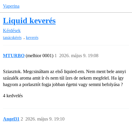
Vaperina
Liquid keverés
Kérdések
,
tanácskérés
keverés
MTURBO
(melhior 0001)
1
2026. május 9. 19:08
Sziasztok. Megcsináltam az első liquied-em. Nem ment bele annyi
százalék aroma amit ír és nem túl ízes de nekem megfelel. Ha így
hagyom a porlasztót fogja jobban égetni vagy semmi befolyása ?
4 kedvelés
Angel31
2
2026. május 9. 19:10