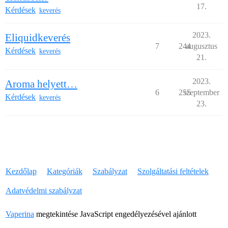
17.
Kérdések
keverés
2023.
Eliquidkeverés
7
244
augusztus
Kérdések
keverés
21.
2023.
Aroma helyett…
6
255
szeptember
Kérdések
keverés
23.
Kezdőlap
Kategóriák
Szabályzat
Szolgáltatási feltételek
Adatvédelmi szabályzat
Vaperina
megtekintése JavaScript engedélyezésével ajánlott