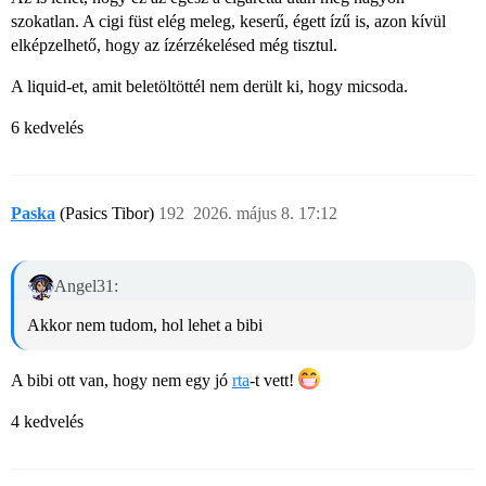
szokatlan. A cigi füst elég meleg, keserű, égett ízű is, azon kívül
elképzelhető, hogy az ízérzékelésed még tisztul.
A liquid-et, amit beletöltöttél nem derült ki, hogy micsoda.
6 kedvelés
Paska
(Pasics Tibor)
192
2026. május 8. 17:12
Angel31:
Akkor nem tudom, hol lehet a bibi
A bibi ott van, hogy nem egy jó
rta
-t vett!
4 kedvelés