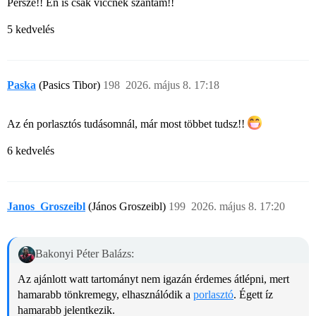
Persze!! Én is csak viccnek szántam!!
5 kedvelés
Paska
(Pasics Tibor)
198
2026. május 8. 17:18
Az én porlasztós tudásomnál, már most többet tudsz!!
6 kedvelés
Janos_Groszeibl
(János Groszeibl)
199
2026. május 8. 17:20
Bakonyi Péter Balázs:
Az ajánlott watt tartományt nem igazán érdemes átlépni, mert
hamarabb tönkremegy, elhasználódik a
porlasztó
. Égett íz
hamarabb jelentkezik.