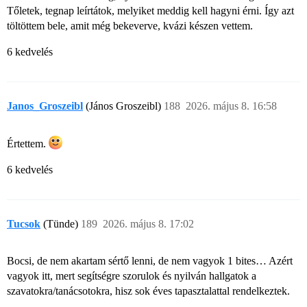
Tőletek, tegnap leírtátok, melyiket meddig kell hagyni érni. Így azt
töltöttem bele, amit még bekeverve, kvázi készen vettem.
6 kedvelés
Janos_Groszeibl
(János Groszeibl)
188
2026. május 8. 16:58
Értettem.
6 kedvelés
Tucsok
(Tünde)
189
2026. május 8. 17:02
Bocsi, de nem akartam sértő lenni, de nem vagyok 1 bites… Azért
vagyok itt, mert segítségre szorulok és nyilván hallgatok a
szavatokra/tanácsotokra, hisz sok éves tapasztalattal rendelkeztek.