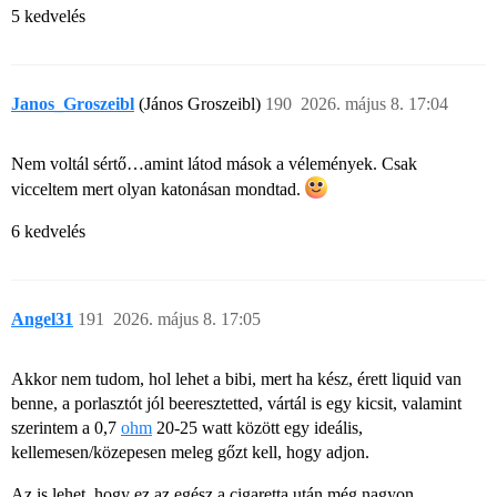
5 kedvelés
Janos_Groszeibl
(János Groszeibl)
190
2026. május 8. 17:04
Nem voltál sértő…amint látod mások a vélemények. Csak
vicceltem mert olyan katonásan mondtad.
6 kedvelés
Angel31
191
2026. május 8. 17:05
Akkor nem tudom, hol lehet a bibi, mert ha kész, érett liquid van
benne, a porlasztót jól beeresztetted, vártál is egy kicsit, valamint
szerintem a 0,7
ohm
20-25 watt között egy ideális,
kellemesen/közepesen meleg gőzt kell, hogy adjon.
Az is lehet, hogy ez az egész a cigaretta után még nagyon