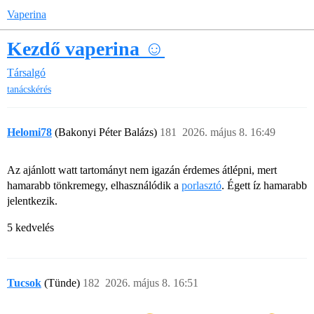
Vaperina
Kezdő vaperina ☺️
Társalgó
tanácskérés
Helomi78
(Bakonyi Péter Balázs)
181
2026. május 8. 16:49
Az ajánlott watt tartományt nem igazán érdemes átlépni, mert
hamarabb tönkremegy, elhasználódik a
porlasztó
. Égett íz hamarabb
jelentkezik.
5 kedvelés
Tucsok
(Tünde)
182
2026. május 8. 16:51