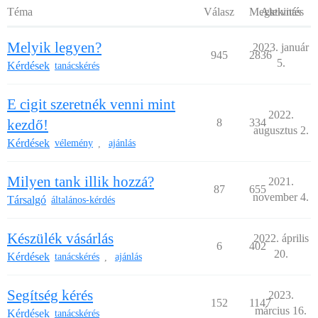
Téma
Válasz
Megtekintés
Aktivitás
Melyik legyen?
2023. január
945
2836
5.
Kérdések
tanácskérés
E cigit szeretnék venni mint
2022.
kezdő!
8
334
augusztus 2.
Kérdések
vélemény
ajánlás
,
Milyen tank illik hozzá?
2021.
87
655
november 4.
Társalgó
általános-kérdés
Készülék vásárlás
2022. április
6
402
20.
Kérdések
tanácskérés
ajánlás
,
Segítség kérés
2023.
152
1147
március 16.
Kérdések
tanácskérés