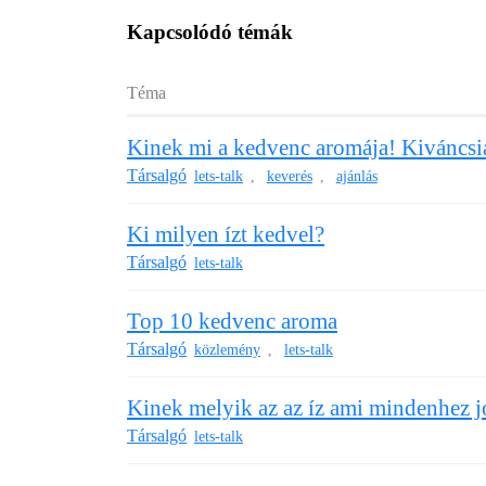
Kapcsolódó témák
Téma
Kinek mi a kedvenc aromája! Kiváncs
Társalgó
lets-talk
keverés
ajánlás
,
,
Ki milyen ízt kedvel?
Társalgó
lets-talk
Top 10 kedvenc aroma
Társalgó
közlemény
lets-talk
,
Kinek melyik az az íz ami mindenhez j
Társalgó
lets-talk