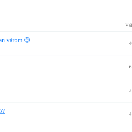
Vál
ian várom 😊
4
6
3
ó?
4