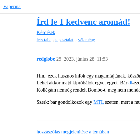
Vaperina
Írd le 1 kedvenc aromád!
Kérdések
,
,
lets-talk
tapasztalat
vélemény
redglobe
25
2023. június 28. 11:53
Hm.. ezek hasznos infok egy magamfajtának, kösz
Lehet akkor majd kipróbálok egyet egyet. Bár
dl
-ez
Kollégám nemrég rendelt Bombo-t, meg nem mondom 
Szerk: bár gondolkozok egy
MTL
szetten, mert a m
hozzászólás megjelenítése a témában