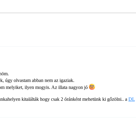
önöm.
ek, úgy olvastam abban nem az igaziak.
melyiket, ilyen mogyis. Az illata nagyon jó
unkahelyen kitalálták hogy csak 2 óránként mehetünk ki gőzölni.. a
DL