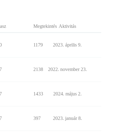
asz
Megtekintés
Aktivitás
0
1179
2023. április 9.
7
2138
2022. november 23.
7
1433
2024. május 2.
7
397
2023. január 8.