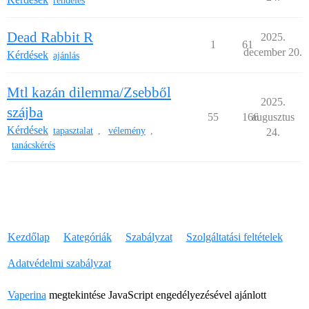
rendelés
Dead Rabbit R
2025.
1
61
december 20.
Kérdések
ajánlás
Mtl kazán dilemma/Zsebből
2025.
szájba
55
166
augusztus
Kérdések
tapasztalat
vélemény
,
,
24.
tanácskérés
Kezdőlap
Kategóriák
Szabályzat
Szolgáltatási feltételek
Adatvédelmi szabályzat
Vaperina
megtekintése JavaScript engedélyezésével ajánlott