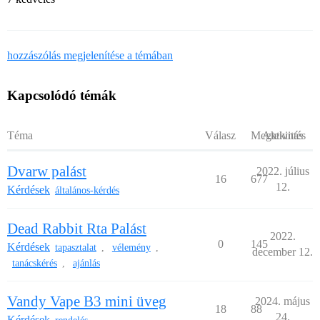
hozzászólás megjelenítése a témában
Kapcsolódó témák
Téma
Válasz
Megtekintés
Aktivitás
Dvarw palást
2022. július
16
677
12.
Kérdések
általános-kérdés
Dead Rabbit Rta Palást
2022.
0
145
Kérdések
tapasztalat
vélemény
,
,
december 12.
tanácskérés
ajánlás
,
Vandy Vape B3 mini üveg
2024. május
18
88
24.
Kérdések