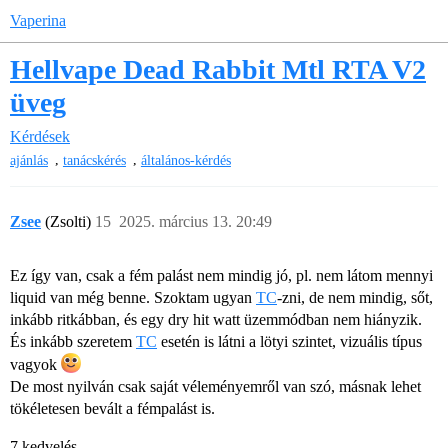
Vaperina
Hellvape Dead Rabbit Mtl RTA V2
üveg
Kérdések
,
,
ajánlás
tanácskérés
általános-kérdés
Zsee
(Zsolti)
15
2025. március 13. 20:49
Ez így van, csak a fém palást nem mindig jó, pl. nem látom mennyi
liquid van még benne. Szoktam ugyan
TC
-zni, de nem mindig, sőt,
inkább ritkábban, és egy dry hit watt üzemmódban nem hiányzik.
És inkább szeretem
TC
esetén is látni a lötyi szintet, vizuális típus
vagyok
De most nyilván csak saját véleményemről van szó, másnak lehet
tökéletesen bevált a fémpalást is.
7 kedvelés