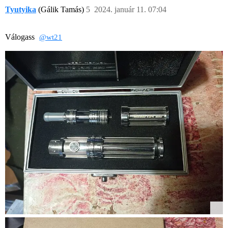
Tyutyika
(Gálik Tamás)
5
2024. január 11. 07:04
Válogass
@wt21