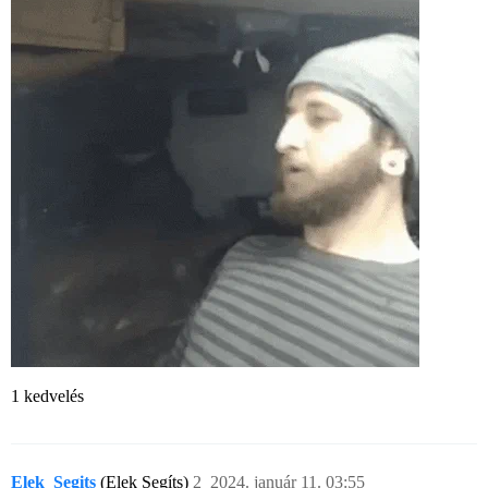
1 kedvelés
Elek_Segits
(Elek Segíts)
2
2024. január 11. 03:55