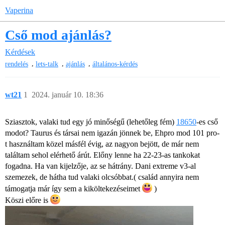
Vaperina
Cső mod ajánlás?
Kérdések
,
,
,
rendelés
lets-talk
ajánlás
általános-kérdés
wt21
1
2024. január 10. 18:36
Sziasztok, valaki tud egy jó minőségű (lehetőleg fém)
18650
-es cső
modot? Taurus és társai nem igazán jönnek be, Ehpro mod 101 pro-
t használtam közel másfél évig, az nagyon bejött, de már nem
találtam sehol elérhető árút. Előny lenne ha 22-23-as tankokat
fogadna. Ha van kijelzője, az se hátrány. Dani extreme v3-al
szemezek, de hátha tud valaki olcsóbbat.( család annyira nem
támogatja már így sem a kiköltekezéseimet
)
Köszi előre is