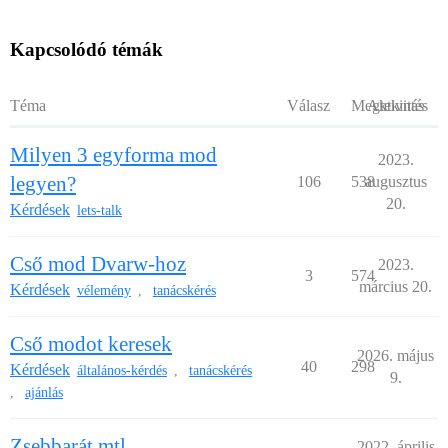
Kapcsolódó témák
Téma
Válasz
Megtekintés
Aktivitás
Milyen 3 egyforma mod
2023.
legyen?
106
538
augusztus
20.
Kérdések
lets-talk
Cső mod Dvarw-hoz
2023.
3
574
március 20.
Kérdések
vélemény
tanácskérés
,
Cső modot keresek
2026. május
40
298
Kérdések
általános-kérdés
tanácskérés
,
9.
ajánlás
,
Zsebbarát mtl
2022. április