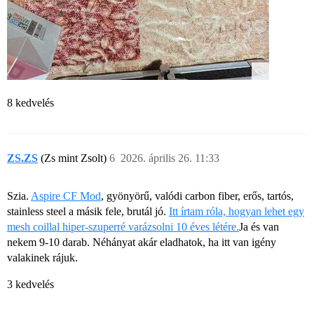
8 kedvelés
ZS.ZS
(Zs mint Zsolt)
6
2026. április 26. 11:33
Szia.
Aspire CF Mod
, gyönyörű, valódi carbon fiber, erős, tartós,
stainless steel a másik fele, brutál jó.
Itt írtam róla, hogyan lehet egy
mesh coillal hiper-szuperré varázsolni 10 éves létére.
Ja és van
nekem 9-10 darab. Néhányat akár eladhatok, ha itt van igény
valakinek rájuk.
3 kedvelés