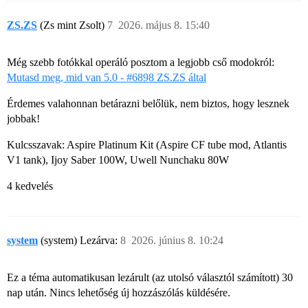
ZS.ZS
(Zs mint Zsolt)
7
2026. május 8. 15:40
Még szebb fotókkal operáló posztom a legjobb cső modokról:
Mutasd meg, mid van 5.0 - #6898 ZS.ZS által
Érdemes valahonnan betárazni belőlük, nem biztos, hogy lesznek
jobbak!
Kulcsszavak: Aspire Platinum Kit (Aspire CF tube mod, Atlantis
V1 tank), Ijoy Saber 100W, Uwell Nunchaku 80W
4 kedvelés
system
(system) Lezárva:
8
2026. június 8. 10:24
Ez a téma automatikusan lezárult (az utolsó választól számított) 30
nap után. Nincs lehetőség új hozzászólás küldésére.