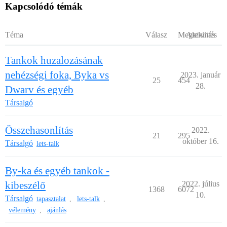
Kapcsolódó témák
Téma
Válasz
Megtekintés
Aktivitás
Tankok huzalozásának
nehézségi foka, Byka vs
2023. január
25
454
28.
Dwarv és egyéb
Társalgó
Összehasonlítás
2022.
21
295
október 16.
Társalgó
lets-talk
By-ka és egyéb tankok -
kibeszélő
2022. július
1368
6072
10.
Társalgó
tapasztalat
lets-talk
,
,
vélemény
ajánlás
,