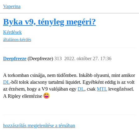
Vaperina
Byka v9, tényleg megéri?
Kérdések
általános-kérdés
Deepfreeze
(Deepfreeze)
313
2022. október 27. 17:36
A torkomban csinájja, nem tüdőmben. Inkább olyasmi, mint amikor
DL
-ből tolok alacsony tartalmú liquidet. Egyébként eddig is az volt
az érzésem, hogy a V9 valójában egy
DL
, csak
MTL
levegőzéssel.
A Ripley ellentézise
hozzászólás megjelenítése a témában