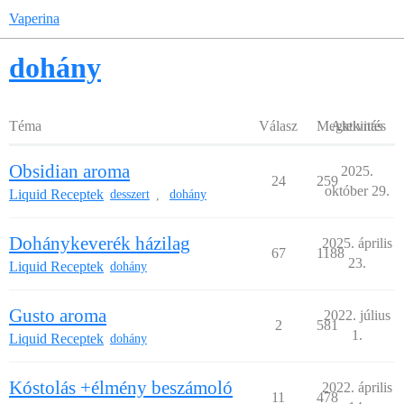
Vaperina
dohány
Téma
Válasz
Megtekintés
Aktivitás
Obsidian aroma
2025.
24
259
október 29.
Liquid Receptek
desszert
dohány
,
Dohánykeverék házilag
2025. április
67
1188
23.
Liquid Receptek
dohány
Gusto aroma
2022. július
2
581
1.
Liquid Receptek
dohány
Kóstolás +élmény beszámoló
2022. április
11
478