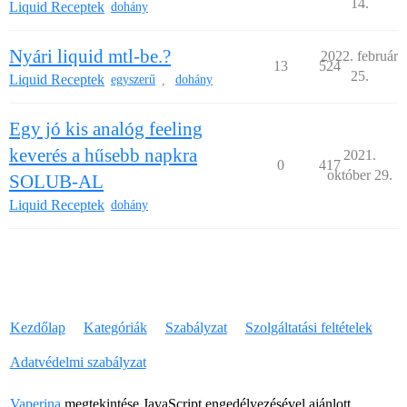
14.
Liquid Receptek
dohány
Nyári liquid mtl-be.?
2022. február
13
524
25.
Liquid Receptek
egyszerű
dohány
,
Egy jó kis analóg feeling
keverés a hűsebb napkra
2021.
0
417
október 29.
SOLUB-AL
Liquid Receptek
dohány
Kezdőlap
Kategóriák
Szabályzat
Szolgáltatási feltételek
Adatvédelmi szabályzat
Vaperina
megtekintése JavaScript engedélyezésével ajánlott