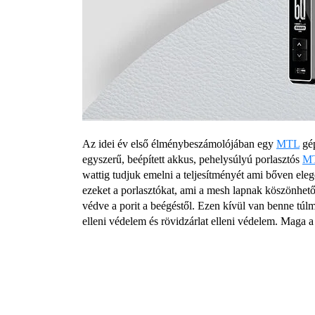
Az idei év első élménybeszámolójában egy
MTL
gép
egyszerű, beépített akkus, pehelysúlyú porlasztós
M
wattig tudjuk emelni a teljesítményét ami bőven ele
ezeket a porlasztókat, ami a mesh lapnak köszönhető
védve a porit a beégéstől. Ezen kívül van benne túlm
elleni védelem és rövidzárlat elleni védelem. Maga a 