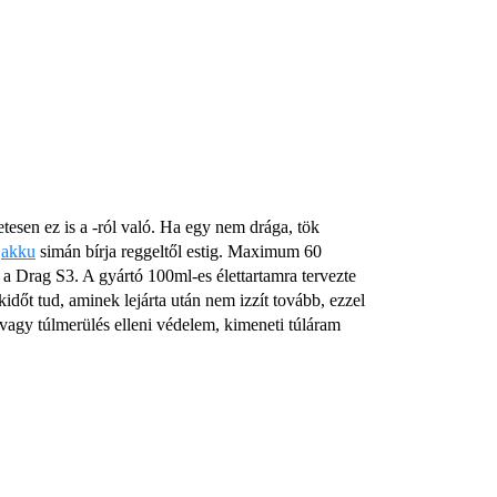
tesen ez is a
-ról való. Ha egy nem drága, tök
t
akku
simán bírja reggeltől estig. Maximum 60
 Drag S3. A gyártó 100ml-es élettartamra tervezte
dőt tud, aminek lejárta után nem izzít tovább, ezzel
avagy túlmerülés elleni védelem, kimeneti túláram