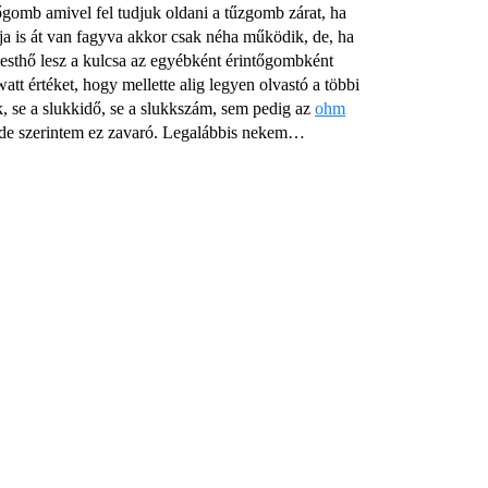
őgomb amivel fel tudjuk oldani a tűzgomb zárat, ha
a is át van fagyva akkor csak néha működik, de, ha
testhő lesz a kulcsa az egyébként érintőgombként
tt értéket, hogy mellette alig legyen olvastó a többi
ék, se a slukkidő, se a slukkszám, sem pedig az
ohm
, de szerintem ez zavaró. Legalábbis nekem…