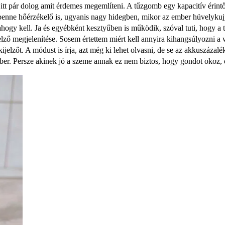
itt pár dolog amit érdemes megemlíteni. A tűzgomb egy kapacitív érint
benne hőérzékelő is, ugyanis nagy hidegben, mikor az ember hüvelykujj
ogy kell. Ja és egyébként kesztyűben is működik, szóval tuti, hogy a 
ző megjelenítése. Sosem értettem miért kell annyira kihangsúlyozni a wa
kijelzőt. A módust is írja, azt még ki lehet olvasni, de se az akkuszázal
ber. Persze akinek jó a szeme annak ez nem biztos, hogy gondot okoz