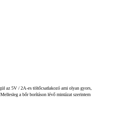
gül az 5V / 2A-es töltőcsatlakozó ami olyan gyors,
. Mellesleg a bőr borításon lévő mintázat szerintem