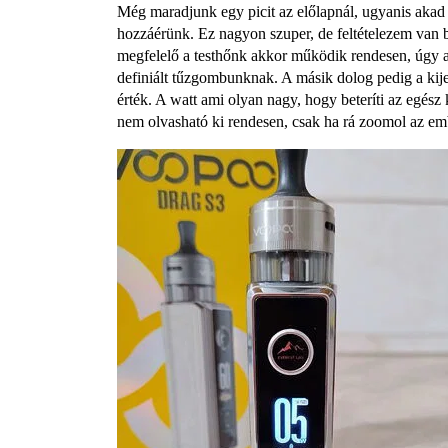
Még maradjunk egy picit az előlapnál, ugyanis akad 
hozzáérünk. Ez nagyon szuper, de feltételezem van 
megfelelő a testhőnk akkor működik rendesen, úgy ah
definiált tűzgombunknak. A másik dolog pedig a kijel
érték. A watt ami olyan nagy, hogy beteríti az egész 
nem olvasható ki rendesen, csak ha rá zoomol az em