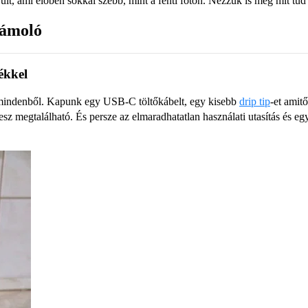
lt, ami élőben sokkal szebb, mint a fenti fotón. Nézzük is meg mit tud
zámoló
ékkel
 mindenből. Kapunk egy USB-C töltőkábelt, egy kisebb
drip tip
-et amit
sz megtalálható. És persze az elmaradhatatlan használati utasítás és e