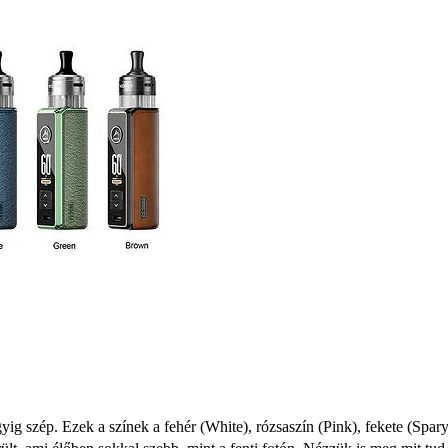
gyig szép. Ezek a színek a fehér (White), rózsaszín (Pink), fekete (Spar