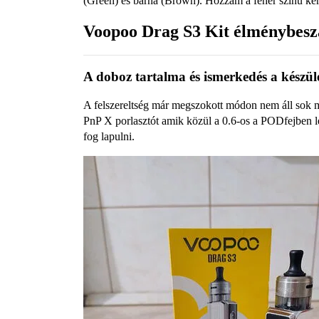
(Green) és barna (Brown). Hozzám a fehér színű kerü
Voopoo Drag S3 Kit élménybes
A doboz tartalma és ismerkedés a készül
A felszereltség már megszokott módon nem áll sok
PnP X porlasztót amik közül a 0.6-os a PODfejben le
fog lapulni.