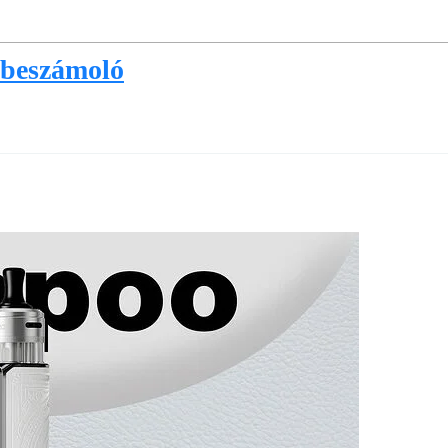
ybeszámoló