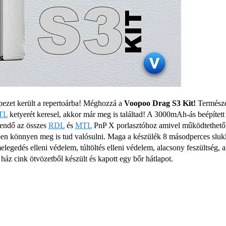
ezet került a repertoárba! Méghozzá a
Voopoo Drag S3 Kit!
Természe
TL
ketyerét keresel, akkor már meg is találtad! A 3000mAh-ás beépítet
gendő az összes
RDL
és
MTL
PnP X porlasztóhoz amivel működtethető a
en könnyen meg is tud valósulni. Maga a készülék 8 másodperces slukki
elegedés elleni védelem, túltöltés elleni védelem, alacsony feszültség, 
ház cink ötvözetből készült és kapott egy bőr hátlapot.