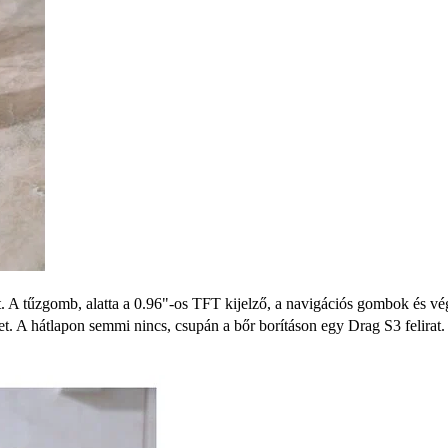
. A tűzgomb, alatta a 0.96"-os TFT kijelző, a navigációs gombok és vé
éket. A hátlapon semmi nincs, csupán a bőr borításon egy Drag S3 felirat