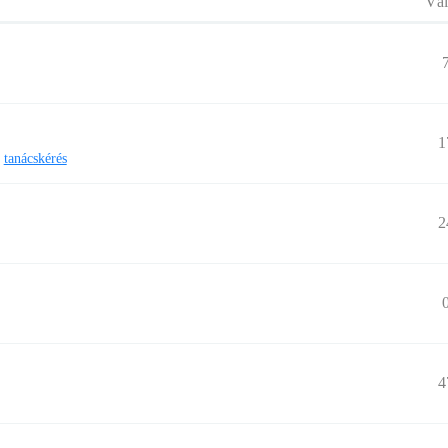
Vál
1
tanácskérés
2
4