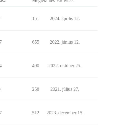
asz
Megtekintés
Aktivitás
7
151
2024. április 12.
7
655
2022. június 12.
4
400
2022. október 25.
0
258
2021. július 27.
7
512
2023. december 15.