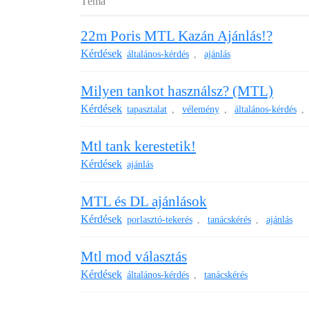
Téma
22m Poris MTL Kazán Ajánlás!?
Kérdések
általános-kérdés
ajánlás
,
Milyen tankot használsz? (MTL)
Kérdések
tapasztalat
vélemény
általános-kérdés
,
,
,
Mtl tank kerestetik!
Kérdések
ajánlás
MTL és DL ajánlások
Kérdések
porlasztó-tekerés
tanácskérés
ajánlás
,
,
Mtl mod választás
Kérdések
általános-kérdés
tanácskérés
,