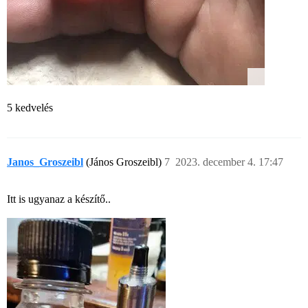
5 kedvelés
Janos_Groszeibl
(János Groszeibl)
7
2023. december 4. 17:47
Itt is ugyanaz a készítő..