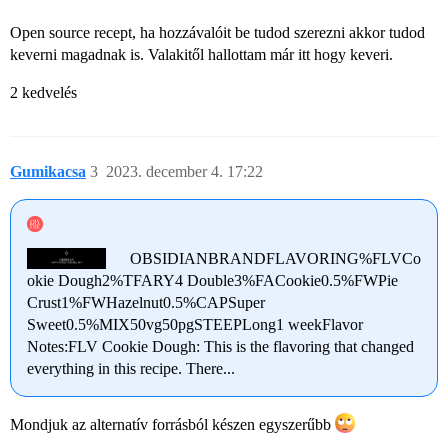
Open source recept, ha hozzávalóit be tudod szerezni akkor tudod
keverni magadnak is. Valakitől hallottam már itt hogy keveri.
2 kedvelés
Gumikacsa
3
2023. december 4. 17:22
OBSIDIANBRANDFLAVORING%FLVCo
okie Dough2%TFARY4 Double3%FACookie0.5%FWPie
Crust1%FWHazelnut0.5%CAPSuper
Sweet0.5%MIX50vg50pgSTEEPLong1 weekFlavor
Notes:FLV Cookie Dough: This is the flavoring that changed
everything in this recipe. There...
Mondjuk az alternatív forrásból készen egyszerűbb