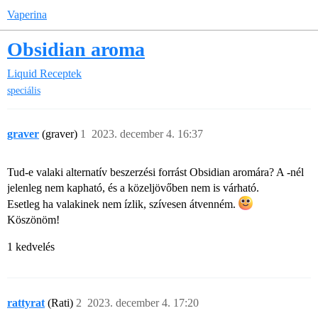
Vaperina
Obsidian aroma
Liquid Receptek
speciális
graver
(graver)
1
2023. december 4. 16:37
Tud-e valaki alternatív beszerzési forrást Obsidian aromára? A
-nél
jelenleg nem kapható, és a közeljövőben nem is várható.
Esetleg ha valakinek nem ízlik, szívesen átvenném.
Köszönöm!
1 kedvelés
rattyrat
(Rati)
2
2023. december 4. 17:20