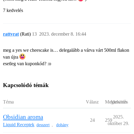
7 kedvelés
rattyrat
(Rati)
13
2023. december 8. 16:44
meg a yes we cheescake is… delegalább a várva várt 500ml flakon
van újra
esetleg van
kuponkód? :o
Kapcsolódó témák
Téma
Válasz
Megtekintés
Aktivitás
Obsidian aroma
2025.
24
259
október 29.
Liquid Receptek
desszert
dohány
,