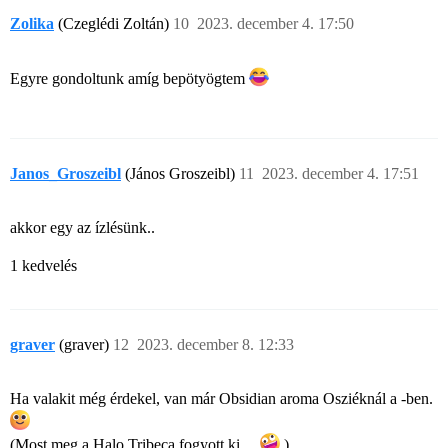
Zolika
(Czeglédi Zoltán)
10
2023. december 4. 17:50
Egyre gondoltunk amíg bepötyögtem
Janos_Groszeibl
(János Groszeibl)
11
2023. december 4. 17:51
akkor egy az ízlésünk..
1 kedvelés
graver
(graver)
12
2023. december 8. 12:33
Ha valakit még érdekel, van már Obsidian aroma Osziéknál a
-ben.
(Most meg a Halo Tribeca fogyott ki…
)