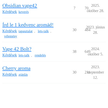
Obsidian vape42
2025.
7
70
október 28.
Kérdések
keverés
Írd le 1 kedvenc aromád!
2023. június
30
484
Kérdések
tapasztalat
lets-talk
,
,
28.
vélemény
Vape 42 Bolt?
2024.
38
649
október 5.
Kérdések
lets-talk
rendelés
,
2023.
Cherry aroma
30
231
szeptember
Kérdések
ajánlás
12.