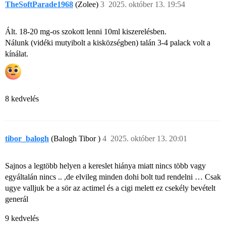
TheSoftParade1968
(Zolee)
3
2025. október 13. 19:54
Ált. 18-20 mg-os szokott lenni 10ml kiszerelésben.
Nálunk (vidéki mutyibolt a kisközségben) talán 3-4 palack volt a
kínálat.
8 kedvelés
tibor_balogh
(Balogh Tibor )
4
2025. október 13. 20:01
Sajnos a legtöbb helyen a kereslet hiánya miatt nincs több vagy
egyáltalán nincs .. ,de elvileg minden dohi bolt tud rendelni … Csak
ugye valljuk be a sör az actimel és a cigi melett ez csekély bevételt
generál
9 kedvelés