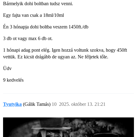
Bármelyik dohi boltban tudsz venni.
Egy fajta van csak a 18ml/10ml
Én 3 hónapja dohi boltba veszem 1450ft./db
3 db ot vagy max 6 db ot.
1 hónapi adag pont elég. Igen hozzá voltunk szokva, hogy 450ft
vettük. Ez kicsit drágább de ugyan az. Ne féljetek tőle.
Üdv
9 kedvelés
Tyutyika
(Gálik Tamás)
10
2025. október 13. 21:21