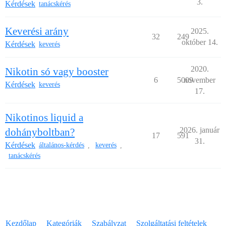
3.
Kérdések
tanácskérés
Keverési arány
2025.
32
249
október 14.
Kérdések
keverés
2020.
Nikotin só vagy booster
6
5009
november
Kérdések
keverés
17.
Nikotinos liquid a
2026. január
dohányboltban?
17
591
31.
Kérdések
általános-kérdés
keverés
,
,
tanácskérés
Kezdőlap
Kategóriák
Szabályzat
Szolgáltatási feltételek