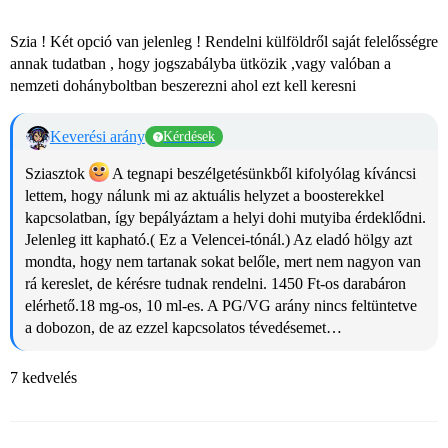
Szia ! Két opció van jelenleg ! Rendelni külföldről saját felelősségre
annak tudatban , hogy jogszabályba ütközik ,vagy valóban a
nemzeti dohányboltban beszerezni ahol ezt kell keresni
Keverési arány
Kérdések
Sziasztok
A tegnapi beszélgetésünkből kifolyólag kíváncsi
lettem, hogy nálunk mi az aktuális helyzet a boosterekkel
kapcsolatban, így bepályáztam a helyi dohi mutyiba érdeklődni.
Jelenleg itt kapható.( Ez a Velencei-tónál.) Az eladó hölgy azt
mondta, hogy nem tartanak sokat belőle, mert nem nagyon van
rá kereslet, de kérésre tudnak rendelni. 1450 Ft-os darabáron
elérhető.18 mg-os, 10 ml-es. A PG/VG arány nincs feltüntetve
a dobozon, de az ezzel kapcsolatos tévedésemet…
7 kedvelés