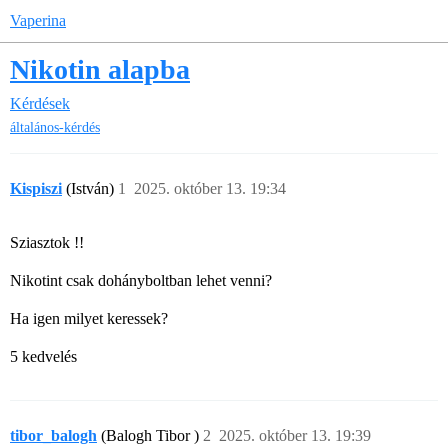
Vaperina
Nikotin alapba
Kérdések
általános-kérdés
Kispiszi
(István)
1
2025. október 13. 19:34
Sziasztok !!
Nikotint csak dohányboltban lehet venni?
Ha igen milyet keressek?
5 kedvelés
tibor_balogh
(Balogh Tibor )
2
2025. október 13. 19:39