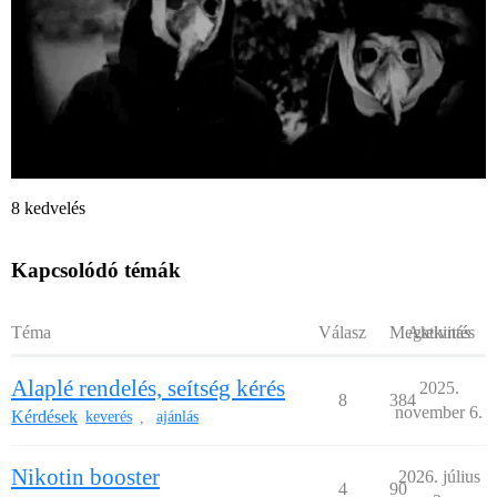
8 kedvelés
Kapcsolódó témák
Téma
Válasz
Megtekintés
Aktivitás
Alaplé rendelés, seítség kérés
2025.
8
384
november 6.
Kérdések
keverés
ajánlás
,
Nikotin booster
2026. július
4
90