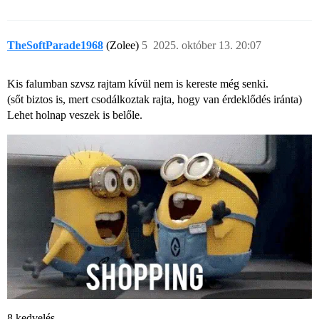
TheSoftParade1968
(Zolee)
5
2025. október 13. 20:07
Kis falumban szvsz rajtam kívül nem is kereste még senki.
(sőt biztos is, mert csodálkoztak rajta, hogy van érdeklődés iránta)
Lehet holnap veszek is belőle.
8 kedvelés