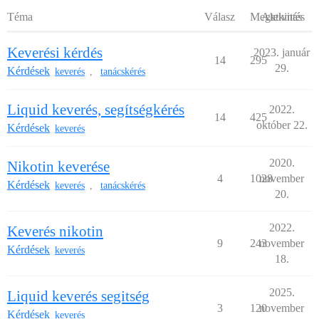
Téma
Válasz
Megtekintés
Aktivitás
Keverési kérdés
2023. január
14
295
29.
Kérdések
keverés
tanácskérés
,
Liquid keverés, segítségkérés
2022.
14
425
október 22.
Kérdések
keverés
2020.
Nikotin keverése
4
1028
november
Kérdések
keverés
tanácskérés
,
20.
2022.
Keverés nikotin
9
243
november
Kérdések
keverés
18.
2025.
Liquid keverés segitség
3
120
november
Kérdések
keverés