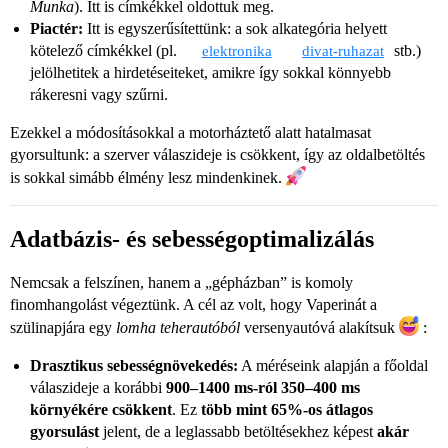
Munka
). Itt is címkékkel oldottuk meg.
Piactér:
Itt is egyszerűsítettünk: a sok alkategória helyett
kötelező címkékkel (pl.
stb.)
elektronika
divat-ruhazat
jelölhetitek a hirdetéseiteket, amikre így sokkal könnyebb
rákeresni vagy szűrni.
Ezekkel a módosításokkal a motorháztető alatt hatalmasat
gyorsultunk: a szerver válaszideje is csökkent, így az oldalbetöltés
is sokkal simább élmény lesz mindenkinek.
Adatbázis- és sebességoptimalizálás
Nemcsak a felszínen, hanem a „gépházban” is komoly
finomhangolást végeztünk. A cél az volt, hogy Vaperinát a
szülinapjára egy
lomha teherautóból
versenyautóvá alakítsuk
:
Drasztikus sebességnövekedés:
A méréseink alapján a főoldal
válaszideje a korábbi
900–1400 ms-ról 350–400 ms
környékére csökkent
. Ez
több mint 65%-os átlagos
gyorsulást
jelent, de a leglassabb betöltésekhez képest
akár