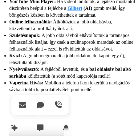
YouTube Mini Player:
Ha videót indítotok, a lejátszó mostantól
diszkréten beépül a fejlécbe a
Gilbert
(AI)
gomb mellé. Így
böngészés közben is követhetitek a tartalmat.
Online felhasználók:
Átköltöztek a jobb oldalsávba,
közvetlenül a profilkártyátok alá.
Születésnapok:
A jobb oldalsávból eltávolítottuk a tortanapos
felhasználók listáját, így csak a szülinaposok maradtak az online
felhasználók alatt – ezzel is rövidítettük az oldalsávot.
Kvíz!:
A gomb megmaradt a jobb oldalon, de kapott egy új,
letisztultabb dizájnt.
Nyelvválasztó:
A fejlécből levettük, és a
bal oldalsáv bal alsó
sarkába
költöztettük (a sötét mód kapcsolója mellé).
Vaperina Hívás:
Mobilon a telefon ikon lekerült a navigációs
sávba a többi kapcsolatfelvételi pont mellé.