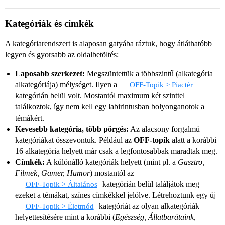
Kategóriák és címkék
A kategóriarendszert is alaposan gatyába ráztuk, hogy átláthatóbb
legyen és gyorsabb az oldalbetöltés:
Laposabb szerkezet:
Megszüntettük a többszintű (alkategória
alkategóriája) mélységet. Ilyen a
OFF-Topik > Piactér
kategórián belül volt. Mostantól maximum két szinttel
találkoztok, így nem kell egy labirintusban bolyonganotok a
témákért.
Kevesebb kategória, több pörgés:
Az alacsony forgalmú
kategóriákat összevontuk. Például az
OFF-topik
alatt a korábbi
16 alkategória helyett már csak a legfontosabbak maradtak meg.
Címkék:
A különálló kategóriák helyett (mint pl. a
Gasztro,
Filmek, Gamer, Humor
) mostantól az
kategórián belül találjátok meg
OFF-Topik > Általános
ezeket a témákat, színes címkékkel jelölve. Létrehoztunk egy új
kategóriát az olyan alkategóriák
OFF-Topik > Életmód
helyettesítésére mint a korábbi (
Egészség, Állatbarátaink,