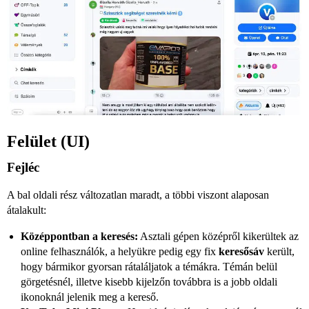
Felület (UI)
Fejléc
A bal oldali rész változatlan maradt, a többi viszont alaposan
átalakult:
Középpontban a keresés:
Asztali gépen középről kikerültek az
online felhasználók, a helyükre pedig egy fix
keresősáv
került,
hogy bármikor gyorsan rátaláljatok a témákra. Témán belül
görgetésnél, illetve kisebb kijelzőn továbbra is a jobb oldali
ikonoknál jelenik meg a kereső.