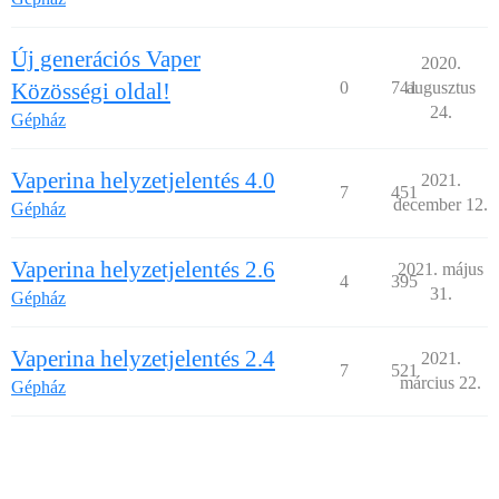
Új generációs Vaper
2020.
Közösségi oldal!
0
741
augusztus
24.
Gépház
Vaperina helyzetjelentés 4.0
2021.
7
451
december 12.
Gépház
Vaperina helyzetjelentés 2.6
2021. május
4
395
31.
Gépház
Vaperina helyzetjelentés 2.4
2021.
7
521
március 22.
Gépház