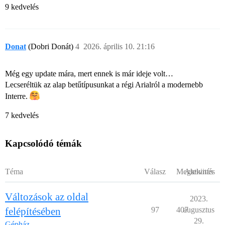
9 kedvelés
Donat
(Dobri Donát)
4
2026. április 10. 21:16
Még egy update mára, mert ennek is már ideje volt…
Lecseréltük az alap betűtípusunkat a régi Arialról a modernebb
Interre.
7 kedvelés
Kapcsolódó témák
Téma
Válasz
Megtekintés
Aktivitás
Változások az oldal
2023.
felépítésében
97
407
augusztus
29.
Gépház