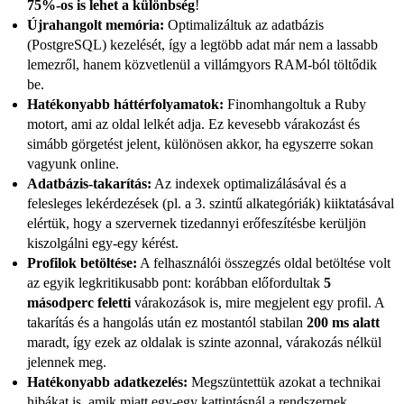
75%-os is lehet a különbség
!
Újrahangolt memória:
Optimalizáltuk az adatbázis
(PostgreSQL) kezelését, így a legtöbb adat már nem a lassabb
lemezről, hanem közvetlenül a villámgyors RAM-ból töltődik
be.
Hatékonyabb háttérfolyamatok:
Finomhangoltuk a Ruby
motort, ami az oldal lelkét adja. Ez kevesebb várakozást és
simább görgetést jelent, különösen akkor, ha egyszerre sokan
vagyunk online.
Adatbázis-takarítás:
Az indexek optimalizálásával és a
felesleges lekérdezések (pl. a 3. szintű alkategóriák) kiiktatásával
elértük, hogy a szervernek tizedannyi erőfeszítésbe kerüljön
kiszolgálni egy-egy kérést.
Profilok betöltése:
A felhasználói összegzés oldal betöltése volt
az egyik legkritikusabb pont: korábban előfordultak
5
másodperc feletti
várakozások is, mire megjelent egy profil. A
takarítás és a hangolás után ez mostantól stabilan
200 ms alatt
maradt, így ezek az oldalak is szinte azonnal, várakozás nélkül
jelennek meg.
Hatékonyabb adatkezelés:
Megszüntettük azokat a technikai
hibákat is, amik miatt egy-egy kattintásnál a rendszernek