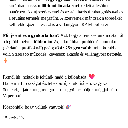
korábban sokszor
több millió adatsort
kellett átfésülnie a
háttérben. Az új szerkezettel és az adatbázis újrahangolásával ez
a brutális terhelés megszűnt. A szervernek már csak a töredékét
kell feldolgoznia, és azt is a villámgyors RAM-ból teszi.
Mit jelent ez a gyakorlatban?
Azt, hogy a rendszerünk mostantól
a legtöbb helyen
több mint 2x
, a korábban problémás pontokon
(például a profiloknál) pedig
akár 25x gyorsabb
, mint korábban
volt. Stabilabb működés, kevesebb akadás és villámgyors betöltés.
Reméljük, nektek is feltűnik majd a különbség!
Ha bármi furcsaságot észleltek az új struktúrában, vagy van
ötletetek, írjátok meg nyugodtan – együtt csináljuk még jobbá a
Vaperinát!
Köszönjük, hogy velünk vagytok!
15 kedvelés