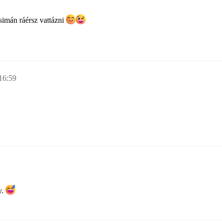
simán ráérsz vattázni
16:59
y.