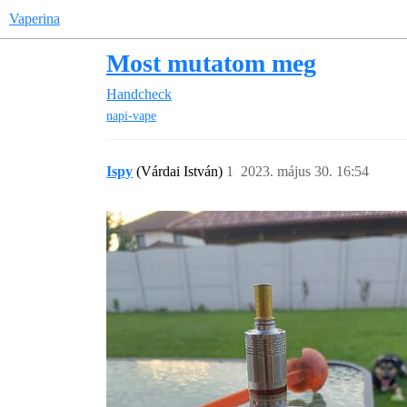
Vaperina
Most mutatom meg
Handcheck
napi-vape
Ispy
(Várdai István)
1
2023. május 30. 16:54