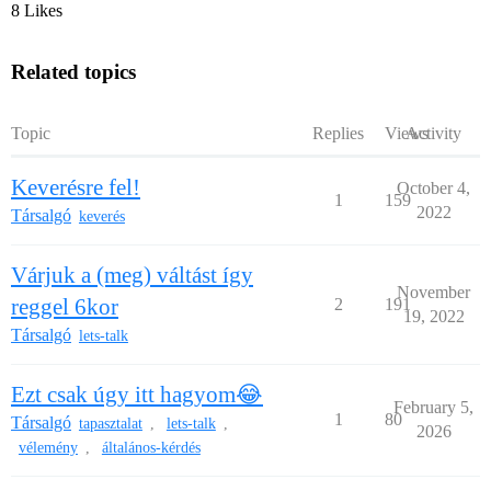
8 Likes
Related topics
Topic
Replies
Views
Activity
Keverésre fel!
October 4,
1
159
2022
Társalgó
keverés
Várjuk a (meg) váltást így
November
reggel 6kor
2
191
19, 2022
Társalgó
lets-talk
Ezt csak úgy itt hagyom😂
February 5,
1
80
Társalgó
tapasztalat
lets-talk
,
,
2026
vélemény
általános-kérdés
,