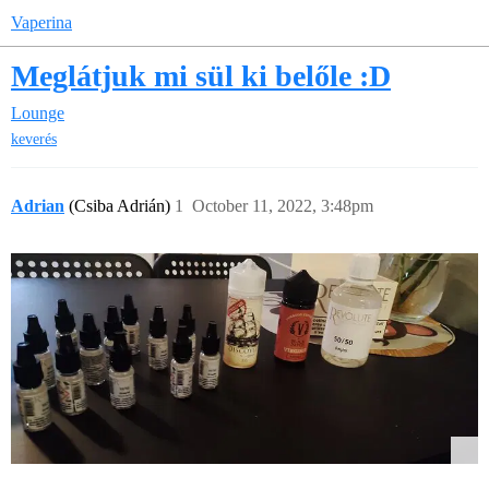
Vaperina
Meglátjuk mi sül ki belőle :D
Lounge
keverés
Adrian
(Csiba Adrián)
1
October 11, 2022, 3:48pm