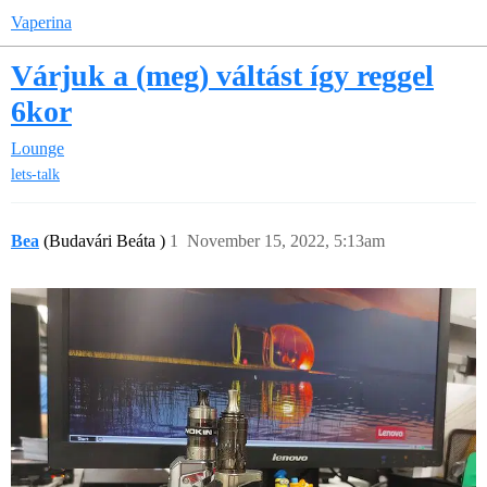
Vaperina
Várjuk a (meg) váltást így reggel
6kor
Lounge
lets-talk
Bea
(Budavári Beáta )
1
November 15, 2022, 5:13am