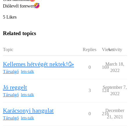
Diólevél forewer​
5 Likes
Related topics
Topic
Replies
Views
Activity
Kellemes hétvégét nektek!🥳
March 18,
0
169
2022
Társalgó
lets-talk
Jó reggelt
September 7,
3
124
2022
Társalgó
lets-talk
Karácsonyi hangulat
December
0
216
21, 2021
Társalgó
lets-talk