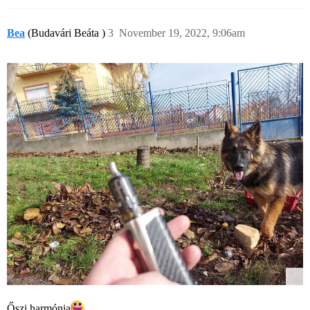
Bea
(Budavári Beáta )
3
November 19, 2022, 9:06am
Őszi harmónia​