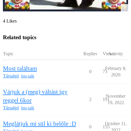
4 Likes
Related topics
Topic
Replies
Views
Activity
Most találtam
February 8,
0
73
2026
Társalgó
lets-talk
Várjuk a (meg) váltást így
November
reggel 6kor
2
191
19, 2022
Társalgó
lets-talk
Meglátjuk mi sül ki belőle :D
October 11,
0
155
2022