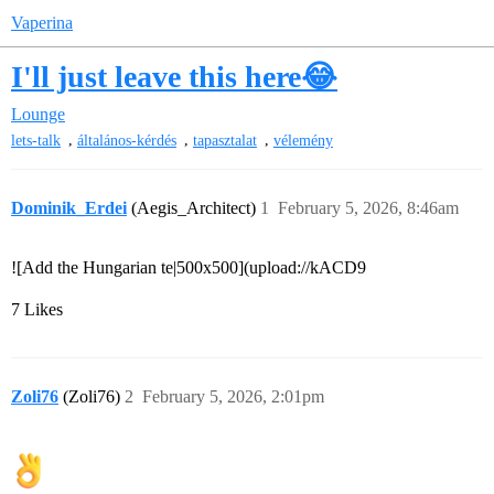
Vaperina
I'll just leave this here😂
Lounge
,
,
,
lets-talk
általános-kérdés
tapasztalat
vélemény
Dominik_Erdei
(Aegis_Architect)
1
February 5, 2026, 8:46am
![Add the Hungarian te|500x500](upload://kACD9
7 Likes
Zoli76
(Zoli76)
2
February 5, 2026, 2:01pm