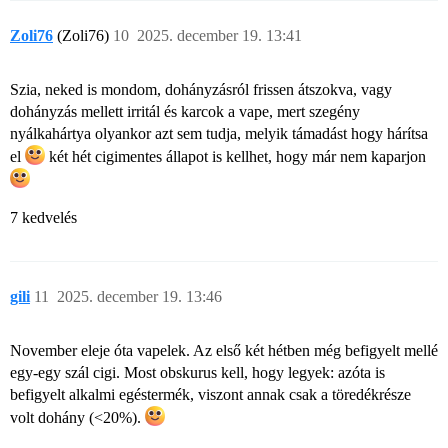
Zoli76
(Zoli76)
10
2025. december 19. 13:41
Szia, neked is mondom, dohányzásról frissen átszokva, vagy
dohányzás mellett irritál és karcok a vape, mert szegény
nyálkahártya olyankor azt sem tudja, melyik támadást hogy hárítsa
el
két hét cigimentes állapot is kellhet, hogy már nem kaparjon
7 kedvelés
gili
11
2025. december 19. 13:46
November eleje óta vapelek. Az első két hétben még befigyelt mellé
egy-egy szál cigi. Most obskurus kell, hogy legyek: azóta is
befigyelt alkalmi egéstermék, viszont annak csak a töredékrésze
volt dohány (<20%).