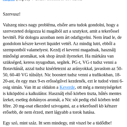
Szervusz!
Valszeg nincs nagy probléma, elsőre arra tudok gondolni, hogy a
szervezeted dolgozza ki magából azt a szutykot, amit a tekerőssel
bevittél. Pár dologra azonban nem árt odafigyelni. Nem írtad le, de
gondolom készre kevert liquidet vettél. Az mindig lutri, ebből a
szempontból valamelyest. Kezdj el keverni magadnak, használj
minőségi aromákat, sok shop árusít ilyeneket. Ha márkára van
szükséged, keress nyugodtan, segítek. PG-t, VG-t tudsz venni a
floravitánál, azzal tudsz kisérletezni az arányokkal, javaslom az 50-
50, 60-40 VG túlsúlyt. Nic boostert tudsz venni a trafikokban, 18-
20-ast, én egy max 9-es erősségűvel kezdenék, ezt le tudod vinni 6-
osig simán. Van itt az oldalon a
Keverde
, ott még a mennyiségeket
is kiköpdösi a kalkulátor. Használj első körben tiszta, hűtés mentes
ízeket, esetleg dohányos aromát, a Nic sót pedig első körben tedd
félre. 20 mg-osat elkezded szivogatni, az a tekerősnél kb kétszer
erősebb, de nem érzed, mert lágyabb a torok hatása.
Egy szó, mint száz. Itt sem mindegy, mit viszel be a tüdődbe!