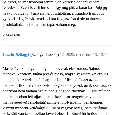
Se ezzel, se az alkohollal semmilyen korrelációt nem véltem
felfedezni. Ezért is volt furcsa, hogy míg pld. a barackos Pulp pg
heavy liquidet 3-4 nap alatt elpusztítottam, a liquideo framboyz
gyakorlatilag fele-harmad akkora fogyasztásnál olyan tüneteket
produkáltat, amit soha nem tapasztaltam még.
5 kedvelés
Laszlo_Szilagyi
(Szilágyi László )
12
2025. december 19. 13:49
Másfél éve kb hogy analóg nulla és csak elektromos. Sajnos
manóval kezdtem, utána pod és nicsó, majd elkezdtem keverni és
nem jöttek az ízek, aztán barjuice longfillek adták azt az ízt amit a
manók tudták, de voltak ízek, főleg a dohányosok amik szétbaszták
a torkom nem tudtam szívni pedig nagyon finomak…. Telt múlt az
idő lett modom lett újjáépíthetős kazánom, rengeteget voltam
megbetegedve( felsőlégúti) szinte egyfolytában… pár hónapja
viszont mindent kettévágtak… nem vagyok beteg, nem irritálnak
ízek, sőtt van íze a házilag kevert élnek is. Ennyi ideig tisztultam