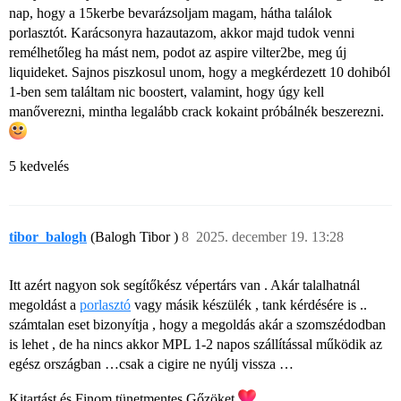
nap, hogy a 15kerbe bevarázsoljam magam, hátha találok
porlasztót. Karácsonyra hazautazom, akkor majd tudok venni
remélhetőleg ha mást nem, podot az aspire vilter2be, meg új
liquideket. Sajnos piszkosul unom, hogy a megkérdezett 10 dohiból
1-ben sem találtam nic boostert, valamint, hogy úgy kell
manőverezni, mintha legalább crack kokaint próbálnék beszerezni.
5 kedvelés
tibor_balogh
(Balogh Tibor )
8
2025. december 19. 13:28
Itt azért nagyon sok segítőkész vépertárs van . Akár talalhatnál
megoldást a
porlasztó
vagy másik készülék , tank kérdésére is ..
számtalan eset bizonyítja , hogy a megoldás akár a szomszédodban
is lehet , de ha nincs akkor MPL 1-2 napos szállítással működik az
egész országban …csak a cigire ne nyúlj vissza …
Kitartást és Finom tünetmentes Gőzöket