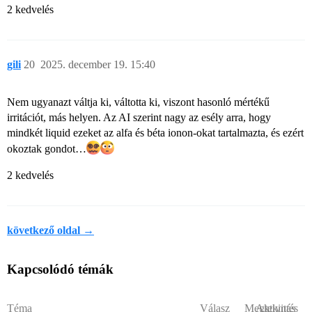
2 kedvelés
gili
20
2025. december 19. 15:40
Nem ugyanazt váltja ki, váltotta ki, viszont hasonló mértékű
irritációt, más helyen. Az AI szerint nagy az esély arra, hogy
mindkét liquid ezeket az alfa és béta ionon-okat tartalmazta, és ezért
okoztak gondot…
2 kedvelés
következő oldal →
Kapcsolódó témák
Téma
Válasz
Megtekintés
Aktivitás