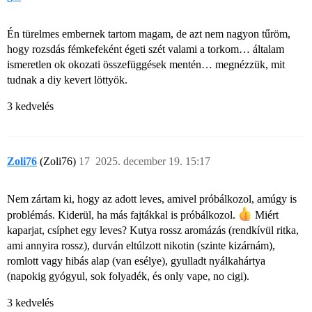
Én türelmes embernek tartom magam, de azt nem nagyon tűröm,
hogy rozsdás fémkefeként égeti szét valami a torkom… általam
ismeretlen ok okozati összefüggések mentén… megnézzük, mit
tudnak a diy kevert löttyök.
3 kedvelés
Zoli76
(Zoli76)
17
2025. december 19. 15:17
Nem zártam ki, hogy az adott leves, amivel próbálkozol, amúgy is
problémás. Kiderül, ha más fajtákkal is próbálkozol.
Miért
kaparjat, csíphet egy leves? Kutya rossz aromázás (rendkívül ritka,
ami annyira rossz), durván eltúlzott nikotin (szinte kizárnám),
romlott vagy hibás alap (van esélye), gyulladt nyálkahártya
(napokig gyógyul, sok folyadék, és only vape, no cigi).
3 kedvelés