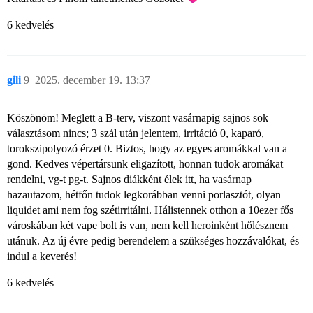
6 kedvelés
gili
9
2025. december 19. 13:37
Köszönöm! Meglett a B-terv, viszont vasárnapig sajnos sok
választásom nincs; 3 szál után jelentem, irritáció 0, kaparó,
torokszipolyozó érzet 0. Biztos, hogy az egyes aromákkal van a
gond. Kedves vépertársunk eligazított, honnan tudok aromákat
rendelni, vg-t pg-t. Sajnos diákként élek itt, ha vasárnap
hazautazom, hétfőn tudok legkorábban venni porlasztót, olyan
liquidet ami nem fog szétirritálni. Hálistennek otthon a 10ezer fős
városkában két vape bolt is van, nem kell heroinként hőlésznem
utánuk. Az új évre pedig berendelem a szükséges hozzávalókat, és
indul a keverés!
6 kedvelés