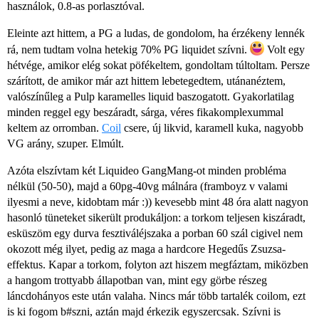
használok, 0.8-as porlasztóval.
Eleinte azt hittem, a PG a ludas, de gondolom, ha érzékeny lennék
rá, nem tudtam volna hetekig 70% PG liquidet szívni.
Volt egy
hétvége, amikor elég sokat pöfékeltem, gondoltam túltoltam. Persze
szárított, de amikor már azt hittem lebetegedtem, utánanéztem,
valószínűleg a Pulp karamelles liquid baszogatott. Gyakorlatilag
minden reggel egy beszáradt, sárga, véres fikakomplexummal
keltem az orromban.
Coil
csere, új likvid, karamell kuka, nagyobb
VG arány, szuper. Elmúlt.
Azóta elszívtam két Liquideo GangMang-ot minden probléma
nélkül (50-50), majd a 60pg-40vg málnára (framboyz v valami
ilyesmi a neve, kidobtam már :)) kevesebb mint 48 óra alatt nagyon
hasonló tüneteket sikerült produkáljon: a torkom teljesen kiszáradt,
esküszöm egy durva fesztiváléjszaka a porban 60 szál cigivel nem
okozott még ilyet, pedig az maga a hardcore Hegedűs Zsuzsa-
effektus. Kapar a torkom, folyton azt hiszem megfáztam, miközben
a hangom trottyabb állapotban van, mint egy görbe részeg
láncdohányos este után valaha. Nincs már több tartalék coilom, ezt
is ki fogom b#szni, aztán majd érkezik egyszercsak. Szívni is