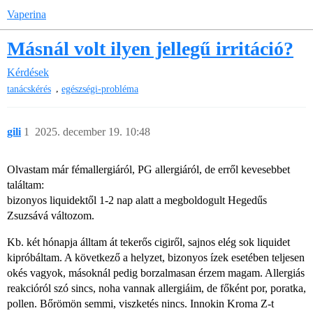
Vaperina
Másnál volt ilyen jellegű irritáció?
Kérdések
,
tanácskérés
egészségi-probléma
gili
1
2025. december 19. 10:48
Olvastam már fémallergiáról, PG allergiáról, de erről kevesebbet
találtam:
bizonyos liquidektől 1-2 nap alatt a megboldogult Hegedűs
Zsuzsává változom.
Kb. két hónapja álltam át tekerős cigiről, sajnos elég sok liquidet
kipróbáltam. A következő a helyzet, bizonyos ízek esetében teljesen
okés vagyok, másoknál pedig borzalmasan érzem magam. Allergiás
reakcióról szó sincs, noha vannak allergiáim, de főként por, poratka,
pollen. Bőrömön semmi, viszketés nincs. Innokin Kroma Z-t