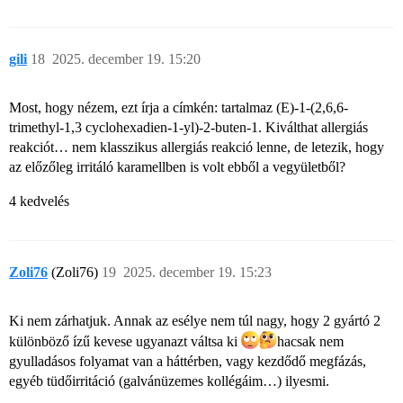
gili
18
2025. december 19. 15:20
Most, hogy nézem, ezt írja a címkén: tartalmaz (E)-1-(2,6,6-
trimethyl-1,3 cyclohexadien-1-yl)-2-buten-1. Kiválthat allergiás
reakciót… nem klasszikus allergiás reakció lenne, de letezik, hogy
az előzőleg irritáló karamellben is volt ebből a vegyületből?
4 kedvelés
Zoli76
(Zoli76)
19
2025. december 19. 15:23
Ki nem zárhatjuk. Annak az esélye nem túl nagy, hogy 2 gyártó 2
különböző ízű kevese ugyanazt váltsa ki
hacsak nem
gyulladásos folyamat van a háttérben, vagy kezdődő megfázás,
egyéb tüdőirritáció (galvánüzemes kollégáim…) ilyesmi.