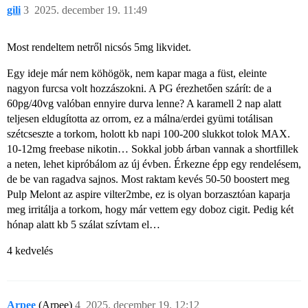
gili
3
2025. december 19. 11:49
Most rendeltem netről nicsós 5mg likvidet.
Egy ideje már nem köhögök, nem kapar maga a füst, eleinte
nagyon furcsa volt hozzászokni. A PG érezhetően szárít: de a
60pg/40vg valóban ennyire durva lenne? A karamell 2 nap alatt
teljesen eldugította az orrom, ez a málna/erdei gyümi totálisan
szétcseszte a torkom, holott kb napi 100-200 slukkot tolok MAX.
10-12mg freebase nikotin… Sokkal jobb árban vannak a shortfillek
a neten, lehet kipróbálom az új évben. Érkezne épp egy rendelésem,
de be van ragadva sajnos. Most raktam kevés 50-50 boostert meg
Pulp Melont az aspire vilter2mbe, ez is olyan borzasztóan kaparja
meg irritálja a torkom, hogy már vettem egy doboz cigit. Pedig két
hónap alatt kb 5 szálat szívtam el…
4 kedvelés
Arpee
(Arpee)
4
2025. december 19. 12:12