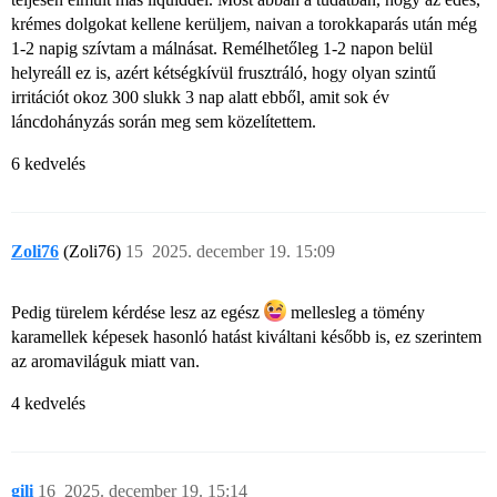
krémes dolgokat kellene kerüljem, naivan a torokkaparás után még
1-2 napig szívtam a málnásat. Remélhetőleg 1-2 napon belül
helyreáll ez is, azért kétségkívül frusztráló, hogy olyan szintű
irritációt okoz 300 slukk 3 nap alatt ebből, amit sok év
láncdohányzás során meg sem közelítettem.
6 kedvelés
Zoli76
(Zoli76)
15
2025. december 19. 15:09
Pedig türelem kérdése lesz az egész
mellesleg a tömény
karamellek képesek hasonló hatást kiváltani később is, ez szerintem
az aromaviláguk miatt van.
4 kedvelés
gili
16
2025. december 19. 15:14