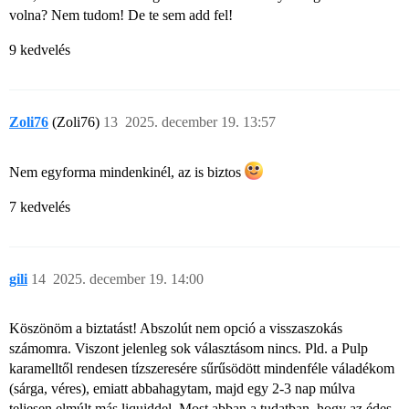
volna? Nem tudom! De te sem add fel!
9 kedvelés
Zoli76
(Zoli76)
13
2025. december 19. 13:57
Nem egyforma mindenkinél, az is biztos
7 kedvelés
gili
14
2025. december 19. 14:00
Köszönöm a biztatást! Abszolút nem opció a visszaszokás
számomra. Viszont jelenleg sok választásom nincs. Pld. a Pulp
karamelltől rendesen tízszeresére sűrűsödött mindenféle váladékom
(sárga, véres), emiatt abbahagytam, majd egy 2-3 nap múlva
teljesen elmúlt más liquiddel. Most abban a tudatban, hogy az édes,