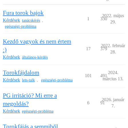
Fura torok bajok
2022. május
1
330
Kérdések
tanácskérés
,
29.
egészségi-probléma
Kezdő vagyok és nem értem
2022. február
:)
17
379
28.
Kérdések
általános-kérdés
Torokfájdalom
2024.
101
491
március 13.
Kérdések
lets-talk
egészségi-probléma
,
PG irritáció? Mi erre a
2026. január
megoldás?
6
91
7.
Kérdések
egészségi-probléma
Torokfájás a semmiből