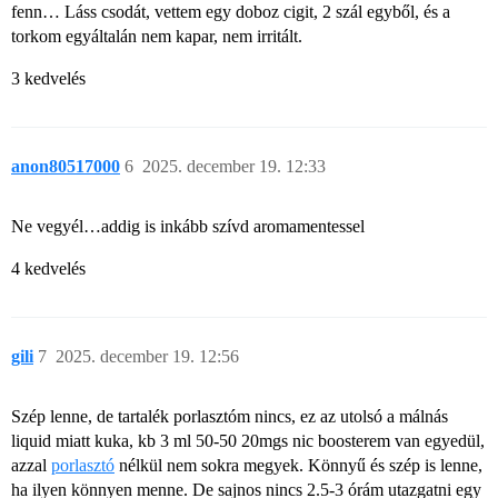
fenn… Láss csodát, vettem egy doboz cigit, 2 szál egyből, és a
torkom egyáltalán nem kapar, nem irritált.
3 kedvelés
anon80517000
6
2025. december 19. 12:33
Ne vegyél…addig is inkább szívd aromamentessel
4 kedvelés
gili
7
2025. december 19. 12:56
Szép lenne, de tartalék porlasztóm nincs, ez az utolsó a málnás
liquid miatt kuka, kb 3 ml 50-50 20mgs nic boosterem van egyedül,
azzal
porlasztó
nélkül nem sokra megyek. Könnyű és szép is lenne,
ha ilyen könnyen menne. De sajnos nincs 2.5-3 órám utazgatni egy