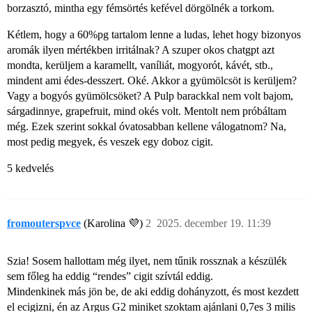
borzasztó, mintha egy fémsörtés kefével dörgölnék a torkom.
Kétlem, hogy a 60%pg tartalom lenne a ludas, lehet hogy bizonyos
aromák ilyen mértékben irritálnak? A szuper okos chatgpt azt
mondta, kerüljem a karamellt, vaníliát, mogyorót, kávét, stb.,
mindent ami édes-desszert. Oké. Akkor a gyümölcsöt is kerüljem?
Vagy a bogyós gyümölcsöket? A Pulp barackkal nem volt bajom,
sárgadinnye, grapefruit, mind okés volt. Mentolt nem próbáltam
még. Ezek szerint sokkal óvatosabban kellene válogatnom? Na,
most pedig megyek, és veszek egy doboz cigit.
5 kedvelés
fromouterspvce
(Karolina 💜)
2
2025. december 19. 11:39
Szia! Sosem hallottam még ilyet, nem tűnik rossznak a készülék
sem főleg ha eddig “rendes” cigit szívtál eddig.
Mindenkinek más jön be, de aki eddig dohányzott, és most kezdett
el ecigizni, én az Argus G2 miniket szoktam ajánlani 0,7es 3 milis