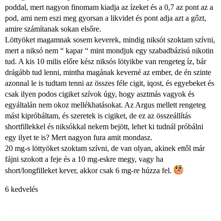
poddal, mert nagyon finomam kiadja az ízeket és a 0,7 az pont az a
pod, ami nem eszi meg gyorsan a likvidet és pont adja azt a gőzt,
amire számítanak sokan elsőre.
Löttyöket magamnak sosem keverek, mindig niksót szoktam szívni,
mert a niksó nem “ kapar “ mint mondjuk egy szabadbázisú nikotin
tud. A kis 10 milis előre kész niksós lötyikbe van rengeteg íz, bár
drágább tud lenni, mintha magának keverné az ember, de én szinte
azonnal le is tudtam tenni az összes féle cigit, iqost, és egyebeket és
csak ilyen podos cigiket szívok úgy, hogy asztmás vagyok és
egyáltalán nem okoz mellékhatásokat. Az Argus mellett rengeteg
mást kipróbáltam, és szeretek is cigiket, de ez az összeállítás
shortfillekkel és niksókkal nekem bejött, lehet ki tudnál próbálni
egy ilyet te is? Mert nagyon fura amit mondasz.
20 mg-s löttyöket szoktam szívni, de van olyan, akinek ettől már
fájni szokott a feje és a 10 mg-eskre megy, vagy ha
short/longfilleket kever, akkor csak 6 mg-re húzza fel.
6 kedvelés