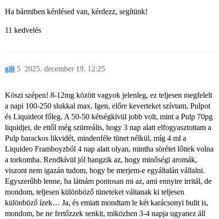
Ha bármiben kérdésed van, kérdezz, segítünk!
11 kedvelés
gili
5
2025. december 19. 12:25
Köszi szépen! 8-12mg között vagyok jelenleg, ez teljesen megfelelt
a napi 100-250 slukkal max. Igen, előre keverteket szívtam, Pulpot
és Liquideot főleg. A 50-50 kétségkívül jobb volt, mint a Pulp 70pg
liquidjei, de ettől még szürreális, hogy 3 nap alatt elfogyasztottam a
Pulp barackos likvidét, mindenféle tünet nélkül, míg 4 ml a
Liquideo Framboyzból 4 nap alatt olyan, mintha sörétet lőttek volna
a torkomba. Rendkívül jól hangzik az, hogy minőségi aromák,
viszont nem igazán tudom, hogy be merjem-e egyáltalán vállalni.
Egyszerűbb lenne, ha látnám pontosan mi az, ami ennyire irritál, de
mondom, teljesen különböző tüneteket váltanak ki teljesen
különböző ízek… Ja, és emiatt mondtam le két karácsonyi bulit is,
mondom, be ne fertőzzek senkit, miközben 3-4 napja ugyanez áll