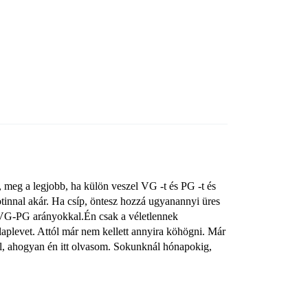
 meg a legjobb, ha külön veszel VG -t és PG -t és
tinnal akár. Ha csíp, öntesz hozzá ugyanannyi üres
a VG-PG arányokkal.Én csak a véletlennek
aplevet. Attól már nem kellett annyira köhögni. Már
al, ahogyan én itt olvasom. Sokunknál hónapokig,