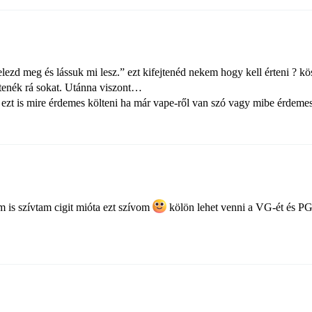
lezd meg és lássuk mi lesz.” ezt kifejtenéd nekem hogy kell érteni ? kö
enék rá sokat. Utánna viszont…
s ezt is mire érdemes költeni ha már vape-ről van szó vagy mibe érdemes
em is szívtam cigit mióta ezt szívom
kölön lehet venni a VG-ét és PG-t