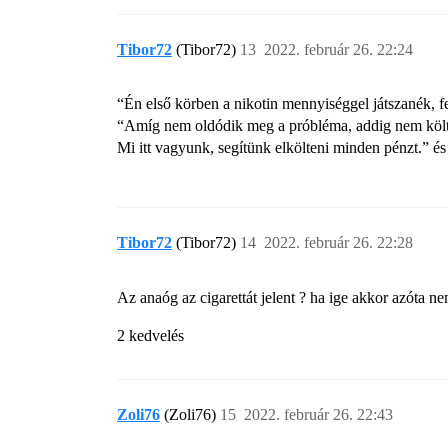
Tibor72
(Tibor72)
13
2022. február 26. 22:24
“Én első körben a nikotin mennyiséggel játszanék, fe
“Amíg nem oldódik meg a próbléma, addig nem költ
Mi itt vagyunk, segítünk elkölteni minden pénzt.” é
Tibor72
(Tibor72)
14
2022. február 26. 22:28
Az anaóg az cigarettát jelent ? ha ige akkor azóta n
2 kedvelés
Zoli76
(Zoli76)
15
2022. február 26. 22:43