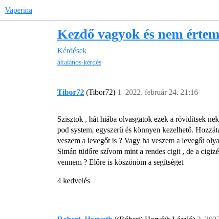
Vaperina
Kezdő vagyok és nem értem
Kérdések
általános-kérdés
Tibor72
(Tibor72)
1
2022. február 24. 21:16
Szisztok , hát hiába olvasgatok ezek a rövidítsek n
pod system, egyszerű és könnyen kezelhető. Hozzátar
veszem a levegőt is ? Vagy ha veszem a levegőt olyan
Simán tüdőre szívom mint a rendes cigit , de a cigiz
vennem ? Előre is köszönöm a segítséget
4 kedvelés