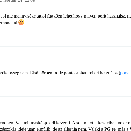
. február 24. 22:09
het ,pl nic mennyisége ,attol függően lehet hogy milyen porit használsz
egmondani
érzékenység sem. Első körben írd le pontosabban miket használsz (
porla
rendben. Valamit másképp kell keverni. A sok nikotin kezdetben nekem i
ászokás ideje után elmúlik, de az allergia nem. Valaki a PG-re, más a V