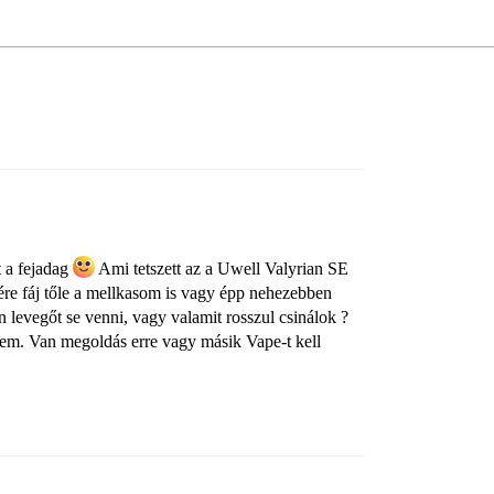
t a fejadag
Ami tetszett az a Uwell Valyrian SE
ére fáj tőle a mellkasom is vagy épp nehezebben
 levegőt se venni, vagy valamit rosszul csinálok ?
 sem. Van megoldás erre vagy másik Vape-t kell