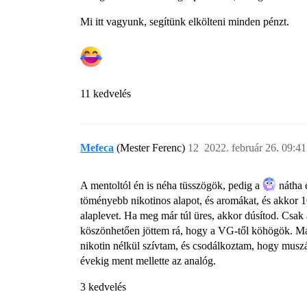
Mi itt vagyunk, segítünk elkölteni minden pénzt.
11 kedvelés
Mefeca
(Mester Ferenc)
12
2022. február 26. 09:41
A mentoltól én is néha tüsszögök, pedig a
nátha 
töményebb nikotinos alapot, és aromákat, és akkor 1
alaplevet. Ha meg már túl üres, akkor dúsítod. Csa
köszönhetően jöttem rá, hogy a VG-től köhögök. Már 
nikotin nélkül szívtam, és csodálkoztam, hogy musz
évekig ment mellette az analóg.
3 kedvelés