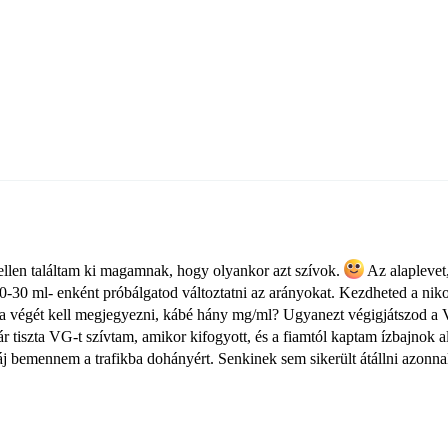
ellen találtam ki magamnak, hogy olyankor azt szívok.
Az alaplevet,
0-30 ml- enként próbálgatod változtatni az arányokat. Kezdheted a niko
k a végét kell megjegyezni, kábé hány mg/ml? Ugyanezt végigjátszod 
tiszta VG-t szívtam, amikor kifogyott, és a fiamtól kaptam ízbajnok al
áj bemennem a trafikba dohányért. Senkinek sem sikerült átállni azonn