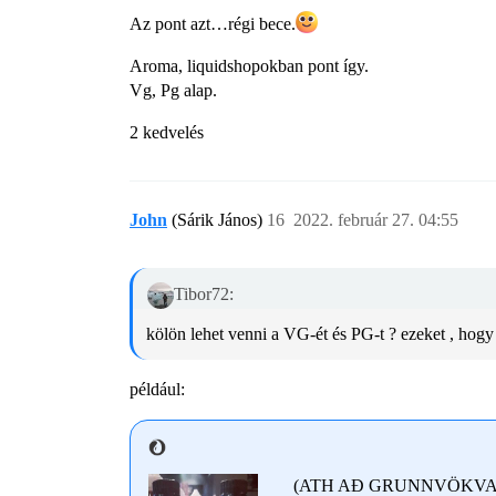
Az pont azt…régi bece.
Aroma, liquidshopokban pont így.
Vg, Pg alap.
2 kedvelés
John
(Sárik János)
16
2022. február 27. 04:55
Tibor72:
kölön lehet venni a VG-ét és PG-t ? ezeket , hogy 
például:
(ATH AÐ GRUNNVÖKVAR