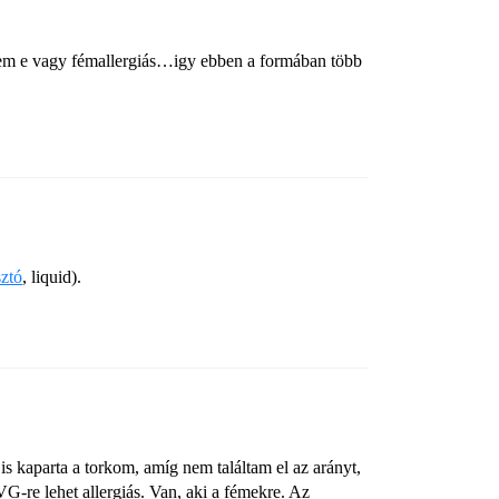
, nem e vagy fémallergiás…igy ebben a formában több
sztó
, liquid).
s kaparta a torkom, amíg nem találtam el az arányt,
G-re lehet allergiás. Van, aki a fémekre. Az