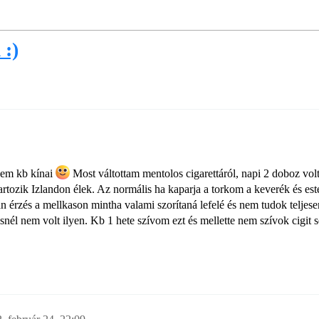
 :)
ekem kb kínai
Most váltottam mentolos cigarettáról, napi 2 doboz vol
tozik Izlandon élek. Az normális ha kaparja a torkom a keverék és est
 érzés a mellkason mintha valami szorítaná lefelé és nem tudok teljesen
ésnél nem volt ilyen. Kb 1 hete szívom ezt és mellette nem szívok cigit