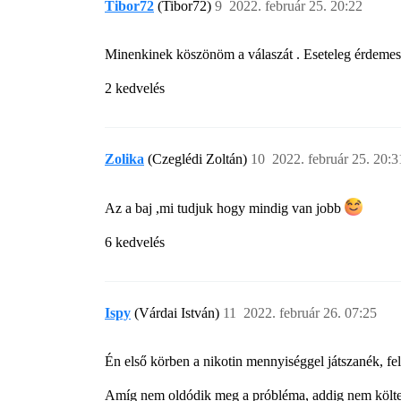
Tibor72
(Tibor72)
9
2022. február 25. 20:22
Minenkinek köszönöm a válaszát . Eseteleg érdemes 
2 kedvelés
Zolika
(Czeglédi Zoltán)
10
2022. február 25. 20:3
Az a baj ,mi tudjuk hogy mindig van jobb
6 kedvelés
Ispy
(Várdai István)
11
2022. február 26. 07:25
Én első körben a nikotin mennyiséggel játszanék, fel
Amíg nem oldódik meg a próbléma, addig nem költe