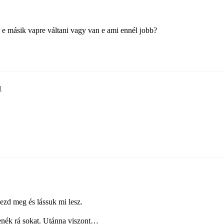
e másik vapre váltani vagy van e ami ennél jobb?
1
ezd meg és lássuk mi lesz.
nék rá sokat. Utánna viszont…