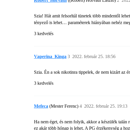
Robert_Horvath
((Róbert) Horváth László)
2
2022
Szia! Hát amit felsorltál tünetek több mindentől le
tényező is lehet… paraméterek hiányában nehéz m
3 kedvelés
Vaperina_Kinga
3
2022. február 25. 18:56
Szia. Én a sok nikotinra tippelek, de nem kizárt az 
3 kedvelés
Mefeca
(Mester Ferenc)
4
2022. február 25. 19:13
Ha nem éget, és nem folyik, akkor a készülék talán 
ez akár több hónap is lehet. A PG érzékenység a hozz