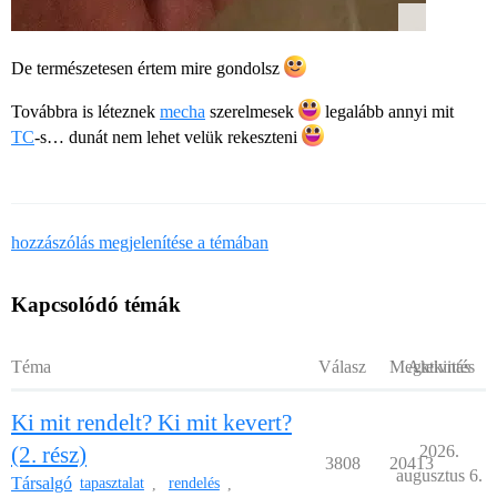
De természetesen értem mire gondolsz
Továbbra is léteznek
mecha
szerelmesek
legalább annyi mit
TC
-s… dunát nem lehet velük rekeszteni
hozzászólás megjelenítése a témában
Kapcsolódó témák
Téma
Válasz
Megtekintés
Aktivitás
Ki mit rendelt? Ki mit kevert?
(2. rész)
2026.
3808
20413
augusztus 6.
Társalgó
tapasztalat
rendelés
,
,