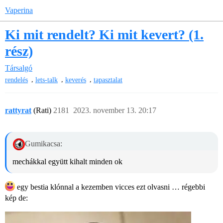
Vaperina
Ki mit rendelt? Ki mit kevert? (1.
rész)
Társalgó
,
,
,
rendelés
lets-talk
keverés
tapasztalat
rattyrat
(Rati)
2181
2023. november 13. 20:17
Gumikacsa:
mechákkal együtt kihalt minden ok
egy bestia klónnal a kezemben vicces ezt olvasni … régebbi
kép de: