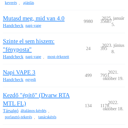
keverés
ajánlás
,
Mutasd meg, mid van 4.0
2025. január
9980
35687
5.
Handcheck
napi-vape
Szinte el sem hiszem:
2023. június
"fényposta"
24
395
8.
Handcheck
napi-vape
most-érkezett
,
Napi VAPE 3
2021.
499
7951
október 19.
Handcheck
egyedi
Kezdő "építő" (Dvarw RTA
MTL FL)
2022.
134
1178
október 18.
Társalgó
általános-kérdés
,
porlasztó-tekerés
tanácskérés
,