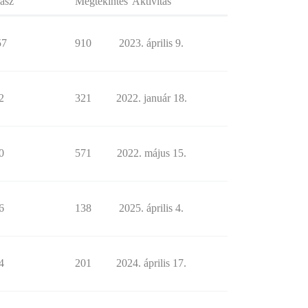
asz
Megtekintés
Aktivitás
57
910
2023. április 9.
2
321
2022. január 18.
0
571
2022. május 15.
6
138
2025. április 4.
4
201
2024. április 17.