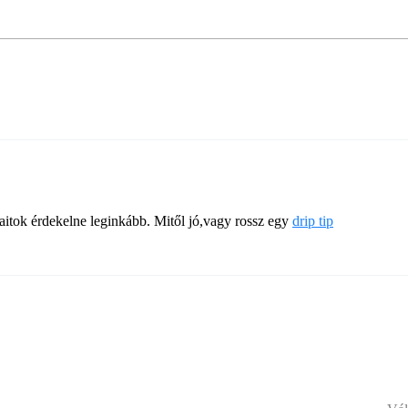
aitok érdekelne leginkább. Mitől jó,vagy rossz egy
drip tip