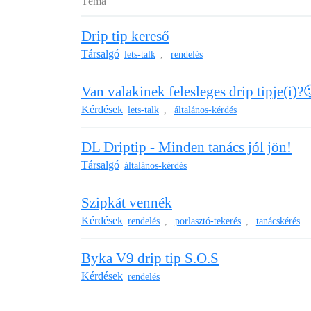
Téma
Drip tip kereső
Társalgó
lets-talk
rendelés
,
Van valakinek felesleges drip tipje(i)?
Kérdések
lets-talk
általános-kérdés
,
DL Driptip - Minden tanács jól jön!
Társalgó
általános-kérdés
Szipkát vennék
Kérdések
rendelés
porlasztó-tekerés
tanácskérés
,
,
Byka V9 drip tip S.O.S
Kérdések
rendelés