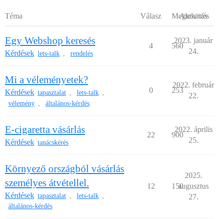
Téma
Válasz
Megtekintés
Aktivitás
Egy Webshop keresés
2023. január
4
560
24.
Kérdések
lets-talk
rendelés
,
Mi a véleményetek?
2022. február
0
253
Kérdések
tapasztalat
lets-talk
,
,
22.
vélemény
általános-kérdés
,
E-cigaretta vásárlás
2022. április
22
900
25.
Kérdések
tanácskérés
Környező országból vásárlás
2025.
személyes átvétellel.
12
150
augusztus
Kérdések
tapasztalat
lets-talk
,
,
27.
általános-kérdés