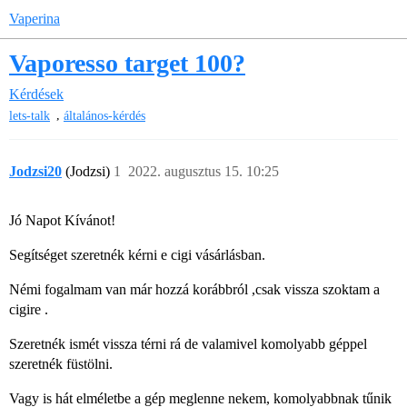
Vaperina
Vaporesso target 100?
Kérdések
,
lets-talk
általános-kérdés
Jodzsi20
(Jodzsi)
1
2022. augusztus 15. 10:25
Jó Napot Kívánot!
Segítséget szeretnék kérni e cigi vásárlásban.
Némi fogalmam van már hozzá korábbról ,csak vissza szoktam a
cigire .
Szeretnék ismét vissza térni rá de valamivel komolyabb géppel
szeretnék füstölni.
Vagy is hát elméletbe a gép meglenne nekem, komolyabbnak tűnik