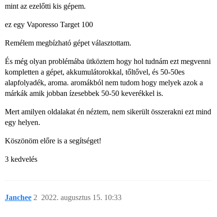
mint az ezelőtti kis gépem.
ez egy Vaporesso Target 100
Remélem megbízható gépet választottam.
És még olyan problémába ütköztem hogy hol tudnám ezt megvenni
kompletten a gépet, akkumulátorokkal, tőltővel, és 50-50es
alapfolyadék, aroma. aromákból nem tudom hogy melyek azok a
márkák amik jobban ízesebbek 50-50 keverékkel is.
Mert amilyen oldalakat én néztem, nem sikerült összerakni ezt mind
egy helyen.
Köszönöm előre is a segítséget!
3 kedvelés
Janchee
2
2022. augusztus 15. 10:33