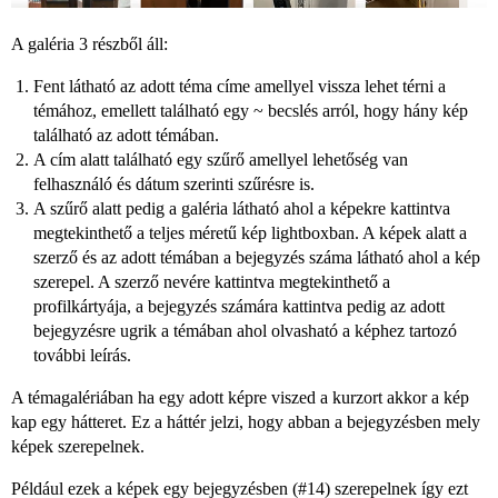
A galéria 3 részből áll:
Fent látható az adott téma címe amellyel vissza lehet térni a
témához, emellett található egy ~ becslés arról, hogy hány kép
található az adott témában.
A cím alatt található egy szűrő amellyel lehetőség van
felhasználó és dátum szerinti szűrésre is.
A szűrő alatt pedig a galéria látható ahol a képekre kattintva
megtekinthető a teljes méretű kép lightboxban. A képek alatt a
szerző és az adott témában a bejegyzés száma látható ahol a kép
szerepel. A szerző nevére kattintva megtekinthető a
profilkártyája, a bejegyzés számára kattintva pedig az adott
bejegyzésre ugrik a témában ahol olvasható a képhez tartozó
további leírás.
A témagalériában ha egy adott képre viszed a kurzort akkor a kép
kap egy hátteret. Ez a háttér jelzi, hogy abban a bejegyzésben mely
képek szerepelnek.
Például ezek a képek egy bejegyzésben (
#14
) szerepelnek így ezt