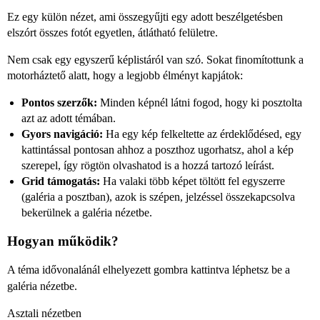
Ez egy külön nézet, ami összegyűjti egy adott beszélgetésben
elszórt összes fotót egyetlen, átlátható felületre.
Nem csak egy egyszerű képlistáról van szó. Sokat finomítottunk a
motorháztető alatt, hogy a legjobb élményt kapjátok:
Pontos szerzők:
Minden képnél látni fogod, hogy ki posztolta
azt az adott témában.
Gyors navigáció:
Ha egy kép felkeltette az érdeklődésed, egy
kattintással pontosan ahhoz a poszthoz ugorhatsz, ahol a kép
szerepel, így rögtön olvashatod is a hozzá tartozó leírást.
Grid támogatás:
Ha valaki több képet töltött fel egyszerre
(galéria a posztban), azok is szépen, jelzéssel összekapcsolva
bekerülnek a galéria nézetbe.
Hogyan működik?
A téma idővonalánál elhelyezett
gombra kattintva léphetsz be a
galéria nézetbe.
Asztali nézetben