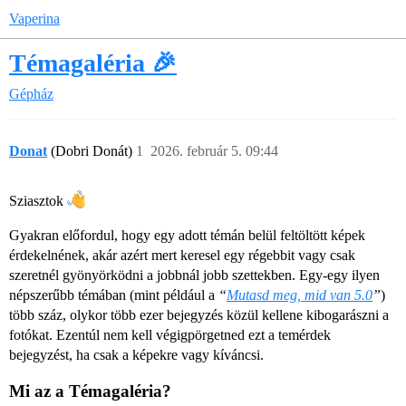
Vaperina
Témagaléria 🎉
Gépház
Donat
(Dobri Donát)
1
2026. február 5. 09:44
Sziasztok
Gyakran előfordul, hogy egy adott témán belül feltöltött képek
érdekelnének, akár azért mert keresel egy régebbit vagy csak
szeretnél gyönyörködni a jobbnál jobb szettekben. Egy-egy ilyen
népszerűbb témában (mint például a
“
Mutasd meg, mid van 5.0
”
)
több száz, olykor több ezer bejegyzés közül kellene kibogarászni a
fotókat. Ezentúl nem kell végigpörgetned ezt a temérdek
bejegyzést, ha csak a képekre vagy kíváncsi.
Mi az a Témagaléria?