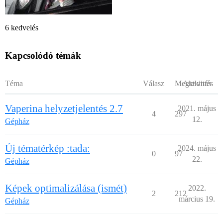
6 kedvelés
Kapcsolódó témák
Téma
Válasz
Megtekintés
Aktivitás
Vaperina helyzetjelentés 2.7
2021. május
4
297
12.
Gépház
Új tématérkép :tada:
2024. május
0
97
22.
Gépház
Képek optimalizálása (ismét)
2022.
2
212
március 19.
Gépház