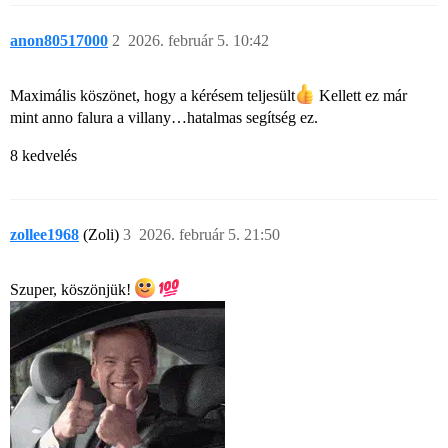
anon80517000
2
2026. február 5. 10:42
Maximális köszönet, hogy a kérésem teljesült​
Kellett ez már
mint anno falura a villany…hatalmas segítség ez.
8 kedvelés
zollee1968
(Zoli)
3
2026. február 5. 21:50
Szuper, köszönjük!