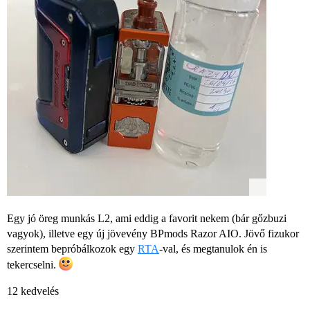
Egy jó öreg munkás L2, ami eddig a favorit nekem (bár gőzbuzi
vagyok), illetve egy új jövevény BPmods Razor AIO. Jövő fizukor
szerintem bepróbálkozok egy
RTA
-val, és megtanulok én is
tekercselni.
12 kedvelés