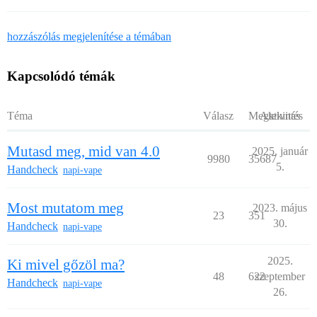
hozzászólás megjelenítése a témában
Kapcsolódó témák
Téma
Válasz
Megtekintés
Aktivitás
Mutasd meg, mid van 4.0
2025. január
9980
35687
5.
Handcheck
napi-vape
Most mutatom meg
2023. május
23
351
30.
Handcheck
napi-vape
2025.
Ki mivel gőzöl ma?
48
622
szeptember
Handcheck
napi-vape
26.