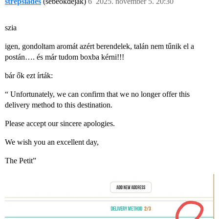
strepsiades
(sebeőkdeják)
6
2025. november 5. 20:30
szia
igen, gondoltam aromát azért berendelek, talán nem tűnik el a
postán…. és már tudom boxba kérni!!!
bár ők ezt írták:
“ Unfortunately, we can confirm that we no longer offer this
delivery method to this destination.
Please accept our sincere apologies.
We wish you an excellent day,
The Petit”