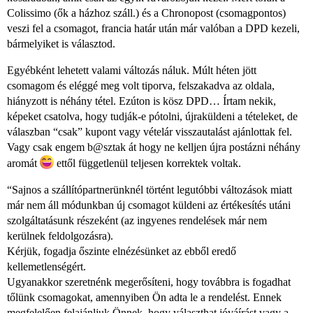
Colissimo (ők a házhoz száll.) és a Chronopost (csomagpontos)
veszi fel a csomagot, francia határ után már valóban a DPD kezeli,
bármelyiket is választod.
Egyébként lehetett valami változás náluk. Múlt héten jött
csomagom és eléggé meg volt tiporva, felszakadva az oldala,
hiányzott is néhány tétel. Ezúton is kösz DPD… Írtam nekik,
képeket csatolva, hogy tudják-e pótolni, újraküldeni a tételeket, de
válaszban “csak” kupont vagy vételár visszautalást ajánlottak fel.
Vagy csak engem b@sztak át hogy ne kelljen újra postázni néhány
aromát
ettől függetlenül teljesen korrektek voltak.
“Sajnos a szállítópartnerünknél történt legutóbbi változások miatt
már nem áll módunkban új csomagot küldeni az értékesítés utáni
szolgáltatásunk részeként (az ingyenes rendelések már nem
kerülnek feldolgozásra).
Kérjük, fogadja őszinte elnézésünket az ebből eredő
kellemetlenségért.
Ugyanakkor szeretnénk megerősíteni, hogy továbbra is fogadhat
tőlünk csomagokat, amennyiben Ön adta le a rendelést. Ennek
megfelelően felajánljuk Önnek, hogy választhat jóváírást vagy a