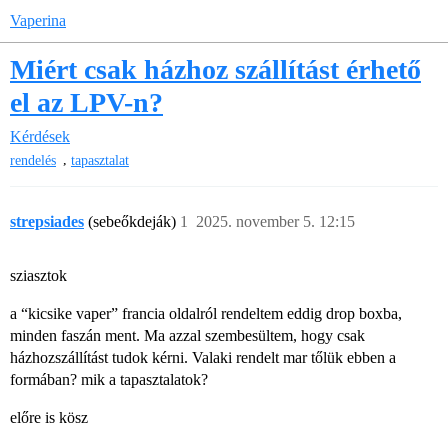
Vaperina
Miért csak házhoz szállítást érhető
el az LPV-n?
Kérdések
,
rendelés
tapasztalat
strepsiades
(sebeőkdeják)
1
2025. november 5. 12:15
sziasztok
a “kicsike vaper” francia oldalról rendeltem eddig drop boxba,
minden faszán ment. Ma azzal szembesültem, hogy csak
házhozszállítást tudok kérni. Valaki rendelt mar tőlük ebben a
formában? mik a tapasztalatok?
előre is kösz