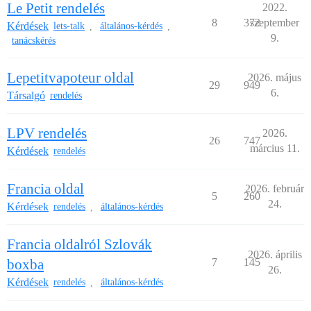
Le Petit rendelés
2022.
8
372
szeptember
Kérdések
lets-talk
általános-kérdés
,
,
9.
tanácskérés
Lepetitvapoteur oldal
2026. május
29
949
6.
Társalgó
rendelés
LPV rendelés
2026.
26
747
március 11.
Kérdések
rendelés
Francia oldal
2026. február
5
260
24.
Kérdések
rendelés
általános-kérdés
,
Francia oldalról Szlovák
2026. április
boxba
7
145
26.
Kérdések
rendelés
általános-kérdés
,