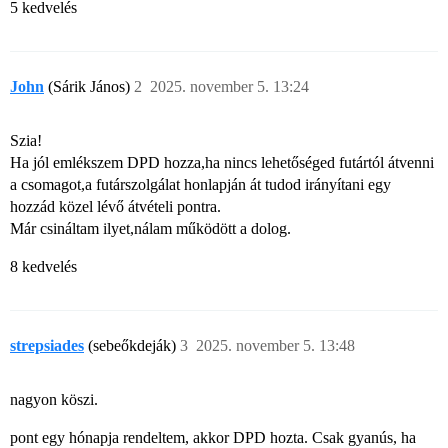
5 kedvelés
John
(Sárik János)
2
2025. november 5. 13:24
Szia!
Ha jól emlékszem DPD hozza,ha nincs lehetőséged futártól átvenni
a csomagot,a futárszolgálat honlapján át tudod irányítani egy
hozzád közel lévő átvételi pontra.
Már csináltam ilyet,nálam működött a dolog.
8 kedvelés
strepsiades
(sebeőkdeják)
3
2025. november 5. 13:48
nagyon köszi.
pont egy hónapja rendeltem, akkor DPD hozta. Csak gyanús, ha