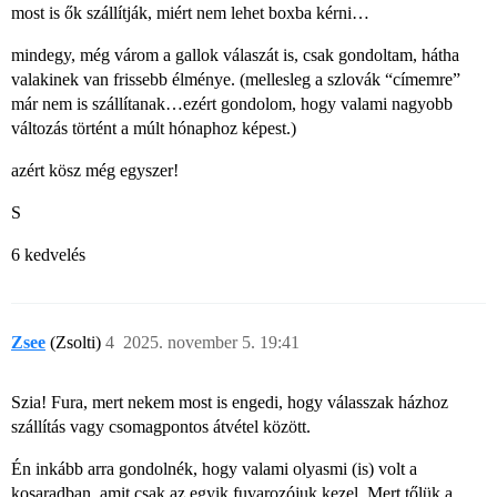
most is ők szállítják, miért nem lehet boxba kérni…
mindegy, még várom a gallok válaszát is, csak gondoltam, hátha
valakinek van frissebb élménye. (mellesleg a szlovák “címemre”
már nem is szállítanak…ezért gondolom, hogy valami nagyobb
változás történt a múlt hónaphoz képest.)
azért kösz még egyszer!
S
6 kedvelés
Zsee
(Zsolti)
4
2025. november 5. 19:41
Szia! Fura, mert nekem most is engedi, hogy válasszak házhoz
szállítás vagy csomagpontos átvétel között.
Én inkább arra gondolnék, hogy valami olyasmi (is) volt a
kosaradban, amit csak az egyik fuvarozójuk kezel. Mert tőlük a