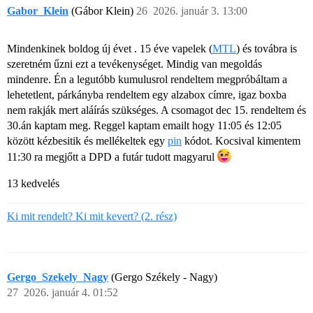
Gabor_Klein
(Gábor Klein)
26
2026. január 3. 13:00
Mindenkinek boldog új évet . 15 éve vapelek (
MTL
) és továbra is
szeretném űzni ezt a tevékenységet. Mindig van megoldás
mindenre. Én a legutóbb kumulusrol rendeltem megpróbáltam a
lehetetlent, párkányba rendeltem egy alzabox címre, igaz boxba
nem rakják mert aláírás szükséges. A csomagot dec 15. rendeltem és
30.án kaptam meg. Reggel kaptam emailt hogy 11:05 és 12:05
között kézbesitik és mellékeltek egy
pin
kódot. Kocsival kimentem
11:30 ra megjőtt a DPD a futár tudott magyarul
13 kedvelés
Ki mit rendelt? Ki mit kevert? (2. rész)
Gergo_Szekely_Nagy
(Gergo Székely - Nagy)
27
2026. január 4. 01:52