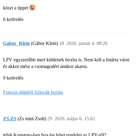
köszi a tippet
6 kedvelés
Gabor_Klein
(Gábor Klein)
28
2026. január 4. 08:26
LPV egyszerűbb mert küldenek boxba is. Nem kell a futárra várni
és akkor mész a csomagodért amikor akarsz.
9 kedvelés
Francia oldalról Szlovák boxba
ZS.ZS
(Zs mint Zsolt)
29
2026. május 6. 15:02
tehát Komarno-ban box-ba lehet rendelni az LPV-ről?