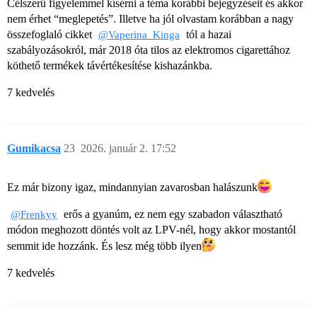
Célszerű figyelemmel kísérni a téma korábbi bejegyzéseit és akkor
nem érhet “meglepetés”. Illetve ha jól olvastam korábban a nagy
összefoglaló cikket
tól a hazai
@Vaperina_Kinga
szabályozásokról, már 2018 óta tilos az elektromos cigarettához
köthető termékek távértékesítése kishazánkba.
7 kedvelés
Gumikacsa
23
2026. január 2. 17:52
Ez már bizony igaz, mindannyian zavarosban halászunk​
erős a gyanúm, ez nem egy szabadon választható
@Frenkyy
módon meghozott döntés volt az LPV-nél, hogy akkor mostantól
semmit ide hozzánk. És lesz még több ilyen​
7 kedvelés