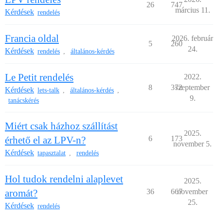
26
747
március 11.
Kérdések
rendelés
Francia oldal
2026. február
5
260
24.
Kérdések
rendelés
általános-kérdés
,
Le Petit rendelés
2022.
8
372
szeptember
Kérdések
lets-talk
általános-kérdés
,
,
9.
tanácskérés
Miért csak házhoz szállítást
2025.
érhető el az LPV-n?
6
173
november 5.
Kérdések
tapasztalat
rendelés
,
Hol tudok rendelni alaplevet
2025.
aromát?
36
667
november
25.
Kérdések
rendelés