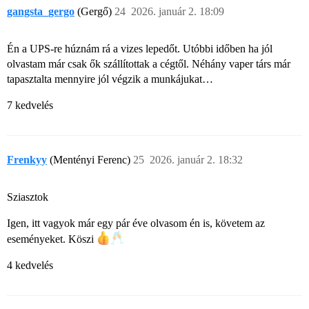
gangsta_gergo
(Gergő)
24
2026. január 2. 18:09
Én a UPS-re húznám rá a vizes lepedőt. Utóbbi időben ha jól
olvastam már csak ők szállítottak a cégtől. Néhány vaper társ már
tapasztalta mennyire jól végzik a munkájukat…
7 kedvelés
Frenkyy
(Mentényi Ferenc)
25
2026. január 2. 18:32
Sziasztok
Igen, itt vagyok már egy pár éve olvasom én is, követem az
eseményeket. Köszi
4 kedvelés