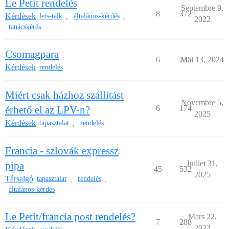
Le Petit rendelés
Septembre 9,
8
372
Kérdések
lets-talk
általános-kérdés
,
,
2022
tanácskérés
Csomagpara
6
235
Mai 13, 2024
Kérdések
rendelés
Miért csak házhoz szállítást
Novembre 5,
érhető el az LPV-n?
6
174
2025
Kérdések
tapasztalat
rendelés
,
Francia - szlovák expressz
Juillet 31,
pipa
45
532
2025
Társalgó
tapasztalat
rendelés
,
,
általános-kérdés
Le Petit/francia post rendelés?
Mars 22,
7
288
2023