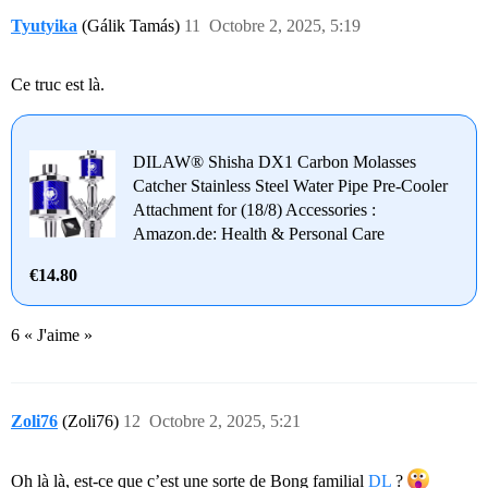
Tyutyika
(Gálik Tamás)
11
Octobre 2, 2025, 5:19
Ce truc est là.
DILAW® Shisha DX1 Carbon Molasses
Catcher Stainless Steel Water Pipe Pre-Cooler
Attachment for (18/8) Accessories :
Amazon.de: Health & Personal Care
€14.80
6 « J'aime »
Zoli76
(Zoli76)
12
Octobre 2, 2025, 5:21
Oh là là, est-ce que c’est une sorte de Bong familial
DL
?