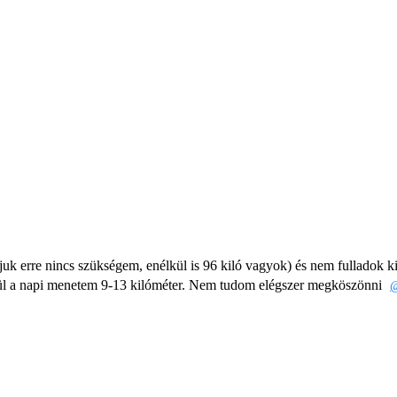
juk erre nincs szükségem, enélkül is 96 kiló vagyok) és nem fulladok 
elül a napi menetem 9-13 kilóméter. Nem tudom elégszer megköszönni