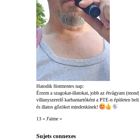
Hatodik füstmentes nap:
Érzem a szagokat-illatokat, jobb az étvágyam (mond
villanyszerelő karbantartóként a PTE-n épületen b
és illatos gőzöket mindenkinek!
13 « J'aime »
Sujets connexes