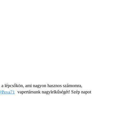
ki a lépcsőkön, ami nagyon hasznos számomra,
vapertársunk nagylelkűségét! Szép napot
@Peva71