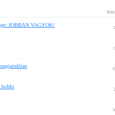
Répo
a vége: JOBBAN VAGYOK!
nnapjainkban
4
s hobbi
3