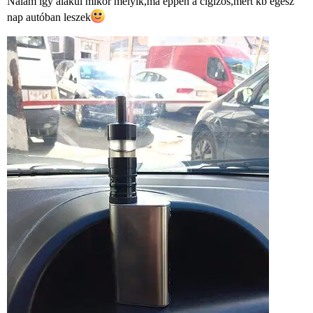
Nálam így alakul mikor melyik,ma éppen a cigizős,mert kb egész
nap autóban leszek​