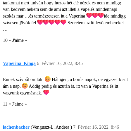
tankomat mert tudván hogy huzos hét elé nézek és nem mindigg
van kedvem nekem sem de ami azt illeti a vapelés mindennapi
szokás már …és természetesen itt a Vaperina
ide mindigg
szívesen jövök fel
Szeretem az itt lévő embereket
…
10 « J'aime »
Vaperina_Kinga
6
Février 16, 2022, 8:45
Ennek szívből örülök.
Hát igen, a borús napok, de egyszer kisüt
ám a nap.
Addig pedig és azután is, itt van a Vaperina és itt
vagyunk egymásnak.
11 « J'aime »
lachenbacher
(Venguszt-L. Andrea )
7
Février 16, 2022, 8:46