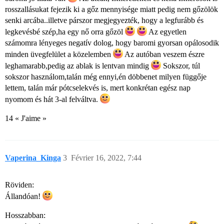
rosszallásukat fejezik ki a gőz mennyisége miatt pedig nem gőzölök
senki arcába..illetve párszor megjegyezték, hogy a legfurább és
legkevésbé szép,ha egy nő orra gőzöl
Az egyetlen
számomra lényeges negatív dolog, hogy baromi gyorsan opálosodik
minden üvegfelület a közelemben
Az autóban veszem észre
leghamarabb,pedig az ablak is lentvan mindig
Sokszor, túl
sokszor használom,talán még ennyi,én döbbenet milyen függője
lettem, talán már pótcselekvés is, mert konkrétan egész nap
nyomom és hát 3-al felváltva.
14 « J'aime »
Vaperina_Kinga
3
Février 16, 2022, 7:44
Röviden:
Állandóan!
Hosszabban: