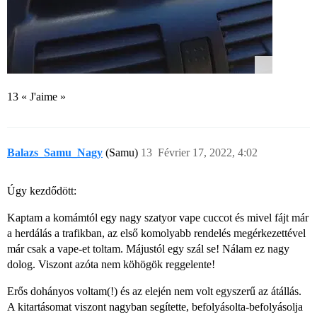
13 « J'aime »
Balazs_Samu_Nagy
(Samu)
13
Février 17, 2022, 4:02
Úgy kezdődött:
Kaptam a komámtól egy nagy szatyor vape cuccot és mivel fájt már
a herdálás a trafikban, az első komolyabb rendelés megérkezettével
már csak a vape-et toltam. Májustól egy szál se! Nálam ez nagy
dolog. Viszont azóta nem köhögök reggelente!
Erős dohányos voltam(!) és az elején nem volt egyszerű az átállás.
A kitartásomat viszont nagyban segítette, befolyásolta-befolyásolja