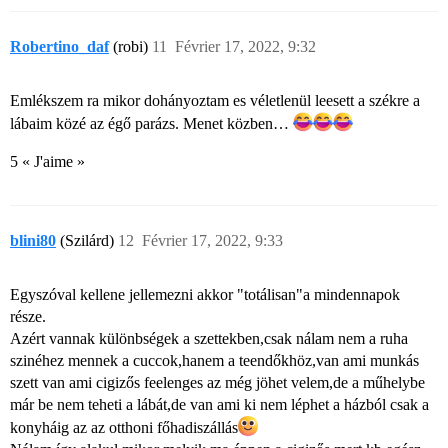
Robertino_daf
(robi)
11
Février 17, 2022, 9:32
Emlékszem ra mikor dohányoztam es véletlenül leesett a székre a
lábaim közé az égő parázs. Menet közben…
5 « J'aime »
blini80
(Szilárd)
12
Février 17, 2022, 9:33
Egyszóval kellene jellemezni akkor "totálisan"a mindennapok
része.
Azért vannak különbségek a szettekben,csak nálam nem a ruha
szinéhez mennek a cuccok,hanem a teendőkhöz,van ami munkás
szett van ami cigizős feelenges az még jöhet velem,de a műhelybe
már be nem teheti a lábát,de van ami ki nem léphet a házból csak a
konyháig az az otthoni főhadiszállás​