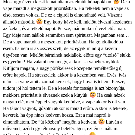
Most úgy érzem kicsit lemattultam az elmúlt hónapokban.
De a
vape maradt a megszokott prioritásban. Ha felkelek nem a vape az
első, sosem volt az. De ez a cigiről is elmondható volt. Viszont
állandó második.
Egy korty kávé kell, mielőtt élvezni kezdeném
az ízeket, és a felkelő napot. Persze, már amikor élvezhető a nap.
Egy ideje nem találok semmiben sem spirituszt. Magamban sem…
De a vape maradt a megszokott prioritásban. Ha gondolkodóba
esem, ha nem is az összes szett, de az egyik mindig a kezem
ügyében van. Mielőtt bárminek nekiállok, előtte egy “utolsó” slukk,
és gyerünk! Ha valami nem megy, akkor is a vapehez nyúlok.
Kifújom magam, a nagy pöfékelések közepette remélhetőleg új
erőre kapok. Ha stresszelek, akkor is a kezemben van. Evés, ivás
után is a vape amit azonnal keresek, hogy hova is tettem. Persze,
tudom jól hol tettem le. De a keresés fontossága is azt bizonyítja,
mekkora prioritást is élveznek ezek a kütyük.
Ha csak nézek
magam elé, mert épp el vagyok kenődve, a vape akkor is ott van.
Ha fáradt vagyok, gőzölni akkor is marad erőm. Akkor is tekerek,
keverek, ha épp nincs kedvem hozzá. Ezt a mai napról is
elmondhatom. De “út közben” megjön a kedvem.
Látván a
művemet, azért egy félmosoly belefér. Igen, ezt én csináltam.