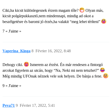
Ciki,ha kicsit különlegesnek érzem magam tőle?
Olyan más,
kicsit polgárpukkasztó,nem mindennapi, mindig ad okot a
beszélgetésre és baromi jó érzés,ha valakit “meg lehet téríteni”
7 « J'aime »
Vaperina_Kinga
8
Février 16, 2022, 8:48
Dehogy ciki.
Ismerem az érzést. Én már rendesen a fintorgó
arcokat figyelem az utcán, hogy “Na, Neki mi nem tetszhet?”
Még mindig UFOnak néznek vele sok helyen. De bánja a fene.
9 « J'aime »
Peva71
9
Février 17, 2022, 5:41