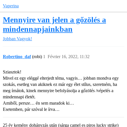
Vaperina
Mennyire van jelen a gőzölés a
mindennapjainkban
Jobban Vagyok!
Robertino_daf
(robi)
1
Février 16, 2022, 11:32
Sziasztok!
Mivel ez egy eléggé elterjedt téma, vagyis… jobban mondva egy
szokás, esetleg van akiknek ez már egy élet stílus, szeretném, ha
meg írnátok, kinek mennyire befolyásolja a gőzölés /vépelés a
mindennapi életét.
Amiből, persze… én sem maradok ki…
Esetemben, pár szóval le írva…
25 év kemény dohányzás után (sárga camel es piros lucky strike)