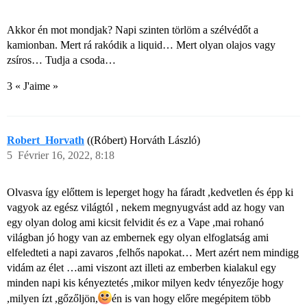
Akkor én mot mondjak? Napi szinten törlöm a szélvédőt a
kamionban. Mert rá rakódik a liquid… Mert olyan olajos vagy
zsíros… Tudja a csoda…
3 « J'aime »
Robert_Horvath
((Róbert) Horváth László)
5
Février 16, 2022, 8:18
Olvasva így előttem is leperget hogy ha fáradt ,kedvetlen és épp ki
vagyok az egész világtól , nekem megnyugvást add az hogy van
egy olyan dolog ami kicsit felvidit és ez a Vape ,mai rohanó
világban jó hogy van az embernek egy olyan elfoglatság ami
elfeledteti a napi zavaros ,felhős napokat… Mert azért nem mindigg
vidám az élet …ami viszont azt illeti az emberben kialakul egy
minden napi kis kényeztetés ,mikor milyen kedv tényezője hogy
,milyen ízt ,gőzőljön,
én is van hogy előre megépitem több