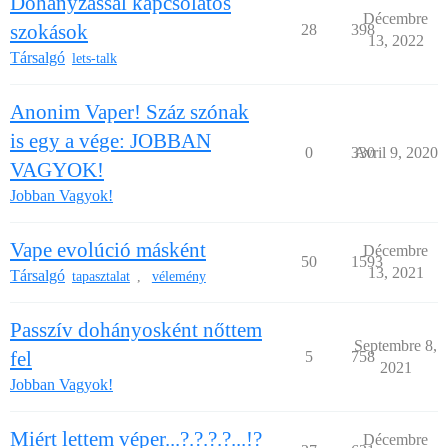
Dohányzással kapcsolatos
Décembre
szokások
28
398
13, 2022
Társalgó
lets-talk
Anonim Vaper! Száz szónak
is egy a vége: JOBBAN
0
330
Avril 9, 2020
VAGYOK!
Jobban Vagyok!
Vape evolúció másként
Décembre
50
1593
13, 2021
Társalgó
tapasztalat
vélemény
,
Passzív dohányosként nőttem
Septembre 8,
fel
5
758
2021
Jobban Vagyok!
Miért lettem véper...?.?.?.?...!?
Décembre