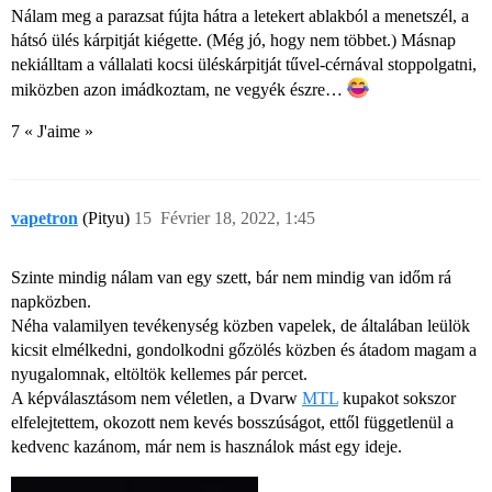
Nálam meg a parazsat fújta hátra a letekert ablakból a menetszél, a
hátsó ülés kárpitját kiégette. (Még jó, hogy nem többet.) Másnap
nekiálltam a vállalati kocsi üléskárpitját tűvel-cérnával stoppolgatni,
miközben azon imádkoztam, ne vegyék észre…
7 « J'aime »
vapetron
(Pityu)
15
Février 18, 2022, 1:45
Szinte mindig nálam van egy szett, bár nem mindig van időm rá
napközben.
Néha valamilyen tevékenység közben vapelek, de általában leülök
kicsit elmélkedni, gondolkodni gőzölés közben és átadom magam a
nyugalomnak, eltöltök kellemes pár percet.
A képválasztásom nem véletlen, a Dvarw
MTL
kupakot sokszor
elfelejtettem, okozott nem kevés bosszúságot, ettől függetlenül a
kedvenc kazánom, már nem is használok mást egy ideje.