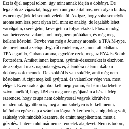
Ezt is éjjel nappal tolom, úgy mint annak idején a dohányt. De
legalább az vígasztal, hogy nem annyira ártalmas, nem olyan büdös,
és nem gyújtok fel semmit véletlenül. Az igaz, hogy soha semelyik
aroma sem lesz pont olyan ízű, mint az analóg, de legalább lehet
variálgatni, cserélgetni, kevergetni a folyadékokat. Plusz mindig
van betervezve valami, amit még nem próbáltam, és még meg
kellene kóstolni. Tervbe van még a Journey aromák, a TPA M-type,
de mivel most az eliquidvg.-ről rendeltem, azt, amit ott találtam:
TPA cigarillo, Cubano aroma, egyelőre ezek, meg az RY4 és Solub
Rotterdam. Amiket innen kaptam, gyümis-desszerteket is elszívom,
de az olyant max. naponta egyszer, állandóra nálam inkább a
dohányosok mennek. De azokból is van sokféle, amit még nem
kóstoltam. A cigit meg kell gyújtani, és valamikor vége van, mert
elégett. Ezen csak a gombot kell megnyomni, és bármikorlehetne
szívni anélkül, hogy közben magamra gyújtanám a házat. Még
szerencse, hogy csupa nem dohányossal vagyok körülvéve
mindenhol. Így itthon is, meg a munkahelyen is ki kell menni,
különben egész nap a számban lógna. A kertben is, amíg dolog volt,
szükség volt mindkét kezemre, de amint megpihentem, ment a
gőzölés. 1 literen alul már nemis rendelek alaplevet. Nem is tudom,