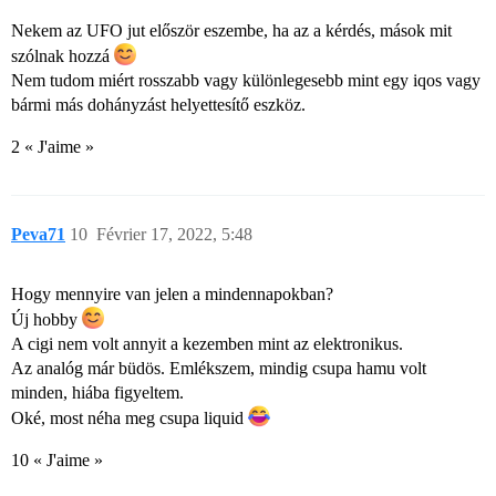
Nekem az UFO jut először eszembe, ha az a kérdés, mások mit
szólnak hozzá
Nem tudom miért rosszabb vagy különlegesebb mint egy iqos vagy
bármi más dohányzást helyettesítő eszköz.
2 « J'aime »
Peva71
10
Février 17, 2022, 5:48
Hogy mennyire van jelen a mindennapokban?
Új hobby
A cigi nem volt annyit a kezemben mint az elektronikus.
Az analóg már büdös. Emlékszem, mindig csupa hamu volt
minden, hiába figyeltem.
Oké, most néha meg csupa liquid
10 « J'aime »