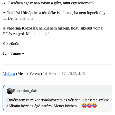
Cserében egész nap tolom a gőzt, mint egy lokomotív.
A füstölési költségeim a töredéke is lehetne, ha nem lógnék folyton
itt. De nem bánom.
A Vaperina Közösség nélkül nem hiszem, hogy sikerült volna:
Hálás vagyok Mindenkinek!
Köszönöm!
12 « J'aime »
Mefeca
(Mester Ferenc)
14
Février 17, 2022, 4:15
Robertino_daf:
Emlékszem ra mikor dohányoztam es véletlenül leesett a székre
a lábaim közé az égő parázs. Menet közben…