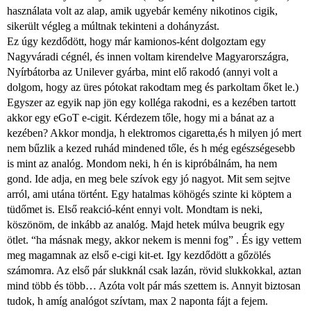
használata volt az alap, amik ugyebár kemény nikotinos cigik,
sikerült végleg a múltnak tekinteni a dohányzást.
Ez úgy kezdődött, hogy már kamionos-ként dolgoztam egy
Nagyváradi cégnél, és innen voltam kirendelve Magyarországra,
Nyírbátorba az Unilever gyárba, mint elő rakodó (annyi volt a
dolgom, hogy az üres pótokat rakodtam meg és parkoltam őket le.)
Egyszer az egyik nap jön egy kolléga rakodni, es a kezében tartott
akkor egy eGoT e-cigit. Kérdezem tőle, hogy mi a bánat az a
kezében? Akkor mondja, h elektromos cigaretta,és h milyen jó mert
nem bűzlik a kezed ruhád mindened tőle, és h még egészségesebb
is mint az analóg. Mondom neki, h én is kipróbálnám, ha nem
gond. Ide adja, en meg bele szívok egy jó nagyot. Mit sem sejtve
arról, ami utána történt. Egy hatalmas köhögés szinte ki köptem a
tüdőmet is. Első reakció-ként ennyi volt. Mondtam is neki,
köszönöm, de inkább az analóg. Majd hetek múlva beugrik egy
ötlet. “ha másnak megy, akkor nekem is menni fog” . És igy vettem
meg magamnak az első e-cigi kit-et. Igy kezdődött a gőzölés
számomra. Az első pár slukknál csak lazán, rövid slukkokkal, aztan
mind több és több… Azóta volt pár más szettem is. Annyit biztosan
tudok, h amíg analógot szívtam, max 2 naponta fájt a fejem.