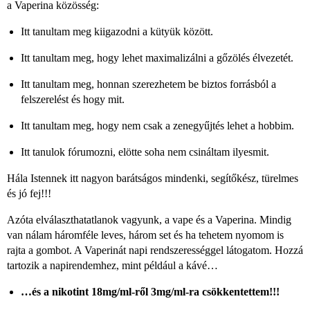
a Vaperina közösség:
Itt tanultam meg kiigazodni a kütyük között.
Itt tanultam meg, hogy lehet maximalizálni a gőzölés élvezetét.
Itt tanultam meg, honnan szerezhetem be biztos forrásból a
felszerelést és hogy mit.
Itt tanultam meg, hogy nem csak a zenegyűjtés lehet a hobbim.
Itt tanulok fórumozni, elötte soha nem csináltam ilyesmit.
Hála Istennek itt nagyon barátságos mindenki, segítőkész, türelmes
és jó fej!!!
Azóta elválaszthatatlanok vagyunk, a vape és a Vaperina. Mindig
van nálam háromféle leves, három set és ha tehetem nyomom is
rajta a gombot. A Vaperinát napi rendszerességgel látogatom. Hozzá
tartozik a napirendemhez, mint például a kávé…
…és a nikotint 18mg/ml-ről 3mg/ml-ra csökkentettem!!!