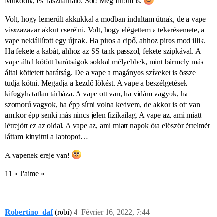
Működik, és használható. Sőt! Még finom is.
Volt, hogy lemerült akkukkal a modban indultam útnak, de a vape
visszazavar akkut cserélni. Volt, hogy elégettem a tekerésemete, a
vape nekiállított egy újnak. Ha piros a cipő, ahhoz piros mod illik.
Ha fekete a kabát, ahhoz az SS tank passzol, fekete szipkával. A
vape által kötött barátságok sokkal mélyebbek, mint bármely más
által köttetett barátság. De a vape a magányos szíveket is össze
tudja kötni. Megadja a kezdő lökést. A vape a beszélgetések
kifogyhatatlan tárháza. A vape ott van, ha vidám vagyok, ha
szomorú vagyok, ha épp sírni volna kedvem, de akkor is ott van
amikor épp senki más nincs jelen fizikailag. A vape az, ami miatt
létrejött ez az oldal. A vape az, ami miatt napok óta először értelmét
láttam kinyitni a laptopot…
A vapenek ereje van!
11 « J'aime »
Robertino_daf
(robi)
4
Février 16, 2022, 7:44