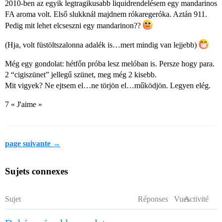
2010-ben az egyik legtragikusabb liquidrendelésem egy mandarinos
FA aroma volt. Első slukknál majdnem rókaregeróka. Aztán 911.
Pedig mit lehet elcseszni egy mandarinon??
(Hja, volt füstöltszalonna adalék is…mert mindig van lejjebb)
Még egy gondolat: hétfőn próba lesz melóban is. Persze hogy para.
2 “cigiszünet” jellegű szünet, meg még 2 kisebb.
Mit vigyek? Ne ejtsem el…ne törjön el…működjön. Legyen elég.
7 « J'aime »
page suivante →
Sujets connexes
Sujet
Réponses
Vues
Activité