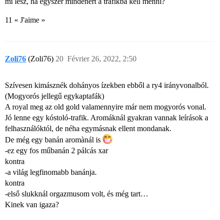
mi lesz, ha egyszer mindenért a trafikba kell menni?
11 « J'aime »
Zoli76
(Zoli76)
20
Février 26, 2022, 2:50
Szívesen kimásznék dohányos ízekben ebből a ry4 irányvonalból.
(Mogyorós jellegű egykaptafák)
A royal meg az old gold valamennyire már nem mogyorós vonal.
Jó lenne egy kóstoló-trafik. Aromáknál gyakran vannak leírások a
felhasználóktól, de néha egymásnak ellent mondanak.
De még egy banán aromànál is
-ez egy fos műbanán 2 pálcás xar
kontra
-a világ legfinomabb banánja.
kontra
-első slukknál orgazmusom volt, és még tart…
Kinek van igaza?