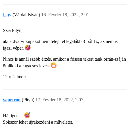
Ispy
(Várdai István)
16
Février 18, 2022, 2:01
Szia Pityu,
aki a dvarw kupakot nem felejti el legalább 3-ból 1x, az nem is
igazi véper.
Nincs is annál szebb érzés, amikor a frissen tekert tank orrán-száján
ömlik ki a ragacsos leves.
11 « J'aime »
vapetron
(Pityu)
17
Février 18, 2022, 2:07
Hát igen…
Sokszor lehet újrakezdeni a műveletet.