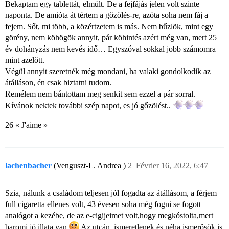
Bekaptam egy tablettát, elmúlt. De a fejfájás jelen volt szinte
naponta. De amióta át tértem a gőzölés-re, azóta soha nem fáj a
fejem. Sőt, mi több, a közértzetem is más. Nem bűzlök, mint egy
görény, nem köhögök annyit, pár köhintés azért még van, mert 25
év dohányzás nem kevés idő… Egyszóval sokkal jobb számomra
mint azelőtt.
Végül annyit szeretnék még mondani, ha valaki gondolkodik az
átálláson, én csak biztatni tudom.
Remélem nem bántottam meg senkit sem ezzel a pár sorral.
Kívánok nektek további szép napot, es jó gőzölést..
26 « J'aime »
lachenbacher
(Venguszt-L. Andrea )
2
Février 16, 2022, 6:47
Szia, nálunk a családom teljesen jól fogadta az átállásom, a férjem
full cigaretta ellenes volt, 43 évesen soha még fogni se fogott
analógot a kezébe, de az e-cigijeimet volt,hogy megkóstolta,mert
baromi jó illata van
Az utcán, ismeretlenek és néha ismerősök is