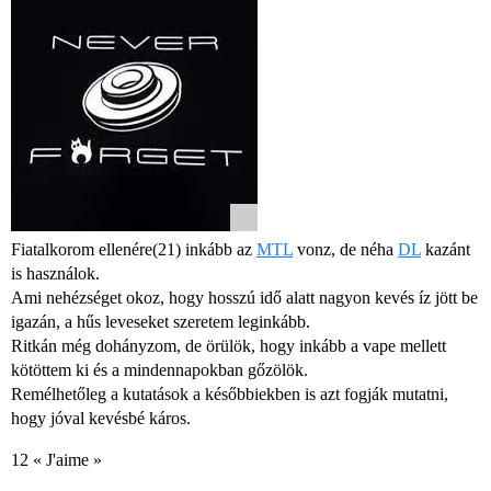
Fiatalkorom ellenére(21) inkább az
MTL
vonz, de néha
DL
kazánt
is használok.
Ami nehézséget okoz, hogy hosszú idő alatt nagyon kevés íz jött be
igazán, a hűs leveseket szeretem leginkább.
Ritkán még dohányzom, de örülök, hogy inkább a vape mellett
kötöttem ki és a mindennapokban gőzölök.
Remélhetőleg a kutatások a későbbiekben is azt fogják mutatni,
hogy jóval kevésbé káros.
12 « J'aime »