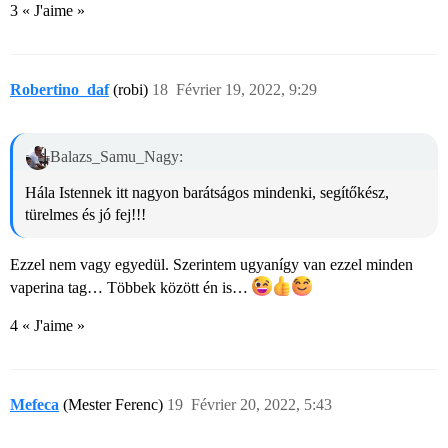
3 « J'aime »
Robertino_daf
(robi)
18
Février 19, 2022, 9:29
Balazs_Samu_Nagy:
Hála Istennek itt nagyon barátságos mindenki, segítőkész,
türelmes és jó fej!!!
Ezzel nem vagy egyedül. Szerintem ugyanígy van ezzel minden
vaperina tag… Többek között én is…
4 « J'aime »
Mefeca
(Mester Ferenc)
19
Février 20, 2022, 5:43