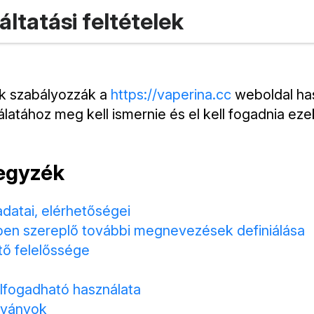
áltatási feltételek
ek szabályozzák a
https://vaperina.cc
weboldal has
latához meg kell ismernie és el kell fogadnia eze
egyzék
datai, elérhetőségei
en szereplő további megnevezések definiálása
ő felelőssége
lfogadható használata
bványok