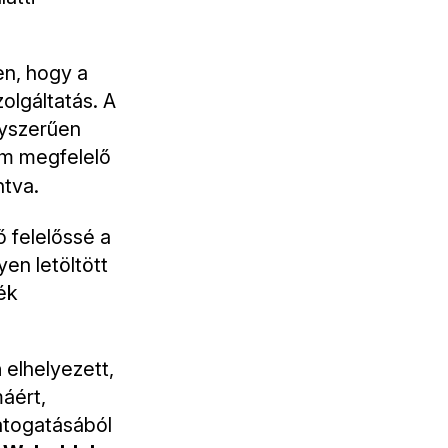
en, hogy a
olgáltatás. A
yszerűen
em megfelelő
tva.
 felelőssé a
en letöltött
ék
n
elhelyezett,
máért,
látogatásából