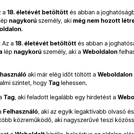
z a
18. életévét betöltött
és abban a joghatóságb
lép
nagykorú
személy, aki
még nem hozott létr
oldalon
.
: Az a
18. életévét betöltött
és abban a joghatós
a
lép
nagykorú
személy, aki a
Weboldalon
felhas
lhasználó
aki már elég időt töltött a
Weboldalon
zalmi szintet, hogy
Tag
lehessen.
a
Tag
, aki feladott legalább egy hirdetést a
Webo
a
Felhasználó
, aki az egyik legaktívabb olvasó és
óbb közreműködő, aki nagyszerűvé teszi közös