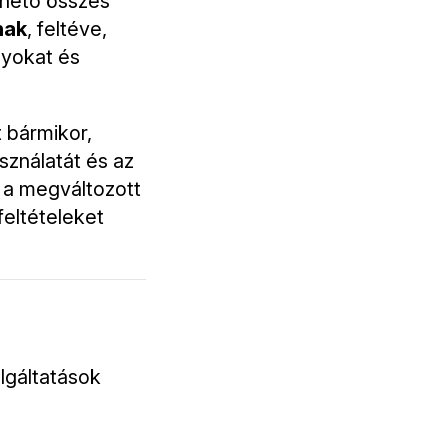
érhető összes
nak
, feltéve,
lyokat és
t bármikor,
sználatát és az
 a megváltozott
feltételeket
olgáltatások