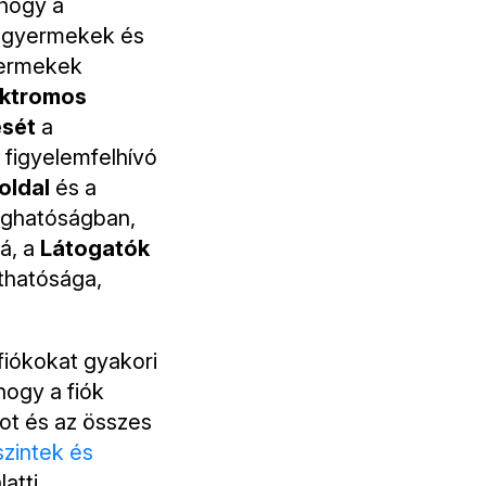
hogy a
a gyermekek és
ermekek
ektromos
ését
a
figyelemfelhívó
ldal
és a
joghatóságban,
á, a
Látogatók
thatósága,
fiókokat gyakori
hogy a fiók
kot és az összes
szintek és
atti