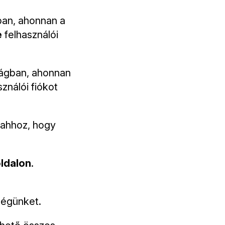
an, ahonnan a
e
felhasználói
ágban, ahonnan
ználói fiókot
ahhoz, hogy
ldalon
.
ségünket.