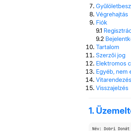
Gyűlöletbesz
Végrehajtás
Fiók
9.1
Regisztrác
9.2
Bejelent
Tartalom
Szerzői jog
Elektromos c
Egyéb, nem e
Vitarendezé
Visszajelzés
1. Üzemelt
Név: Dobri Donát 