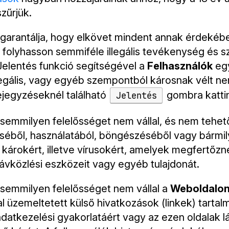
zűrjük.
garantálja, hogy elkövet mindent annak érdekéb
folyhasson semmiféle illegális tevékenység és sz
Jelentés funkció segítségével a
Felhasználók
eg
illegális, vagy egyéb szempontból károsnak vélt n
ejegyzéseknél található
gombra kattin
Jelentés
semmilyen felelősséget nem vállal, és nem tehető
séből, használatából, böngészéséből vagy bármily
károkért, illetve vírusokért, amelyek megfertőzn
ávközlési eszközeit vagy egyéb tulajdonát.
semmilyen felelősséget nem vállal a
Weboldalo
al üzemeltetett külső hivatkozások (linkek) tartal
adatkezelési gyakorlatáért vagy az ezen oldalak 