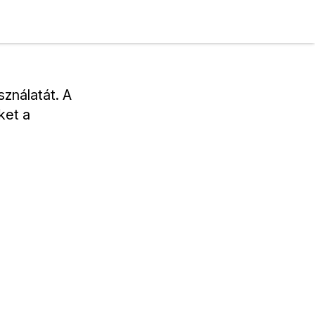
ználatát. A
ket a