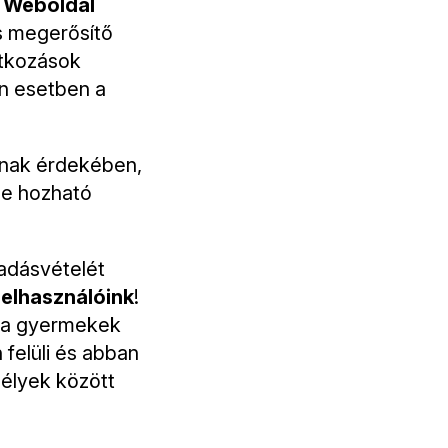
a
Weboldal
és megerősítő
atkozások
n esetben a
nnak érdekében,
be hozható
 adásvételét
elhasználóink
!
, a gyermekek
felüli és abban
élyek között