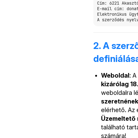
Cím: 6221 Akasztó
E-mail cím: donat
Elektronikus ügyf
2. A szer
definiálás
Weboldal
: A
kizárólag 18
weboldalra l
szeretnének
elérhető. Az
Üzemeltető
található ta
számára!