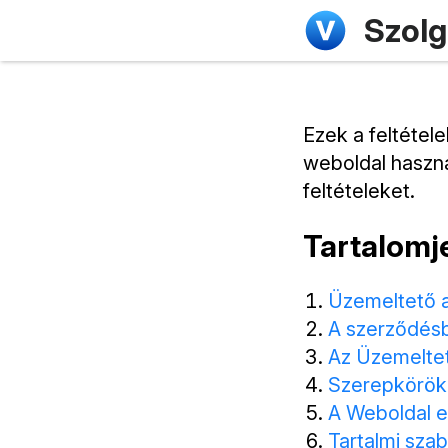
Szolg
Ezek a feltétel
weboldal haszná
feltételeket.
Tartalomj
Üzemeltető a
A szerződésb
Az Üzemeltet
Szerepkörök
A Weboldal e
Tartalmi sza