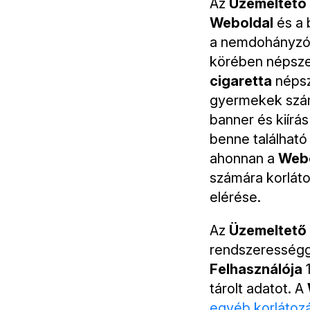
Az
Üzemeltető
Weboldal
és a 
a nemdohányzó
körében népsze
cigaretta
népsz
gyermekek szá
banner és kiírá
benne található
ahonnan a
Webo
számára korlát
elérése.
Az
Üzemeltető
rendszerességge
Felhasználója
1
tárolt adatot. A
egyéb korlátoz