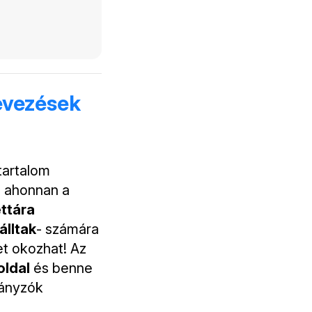
evezések
tartalom
, ahonnan a
ttára
álltak
- számára
et okozhat! Az
ldal
és benne
hányzók