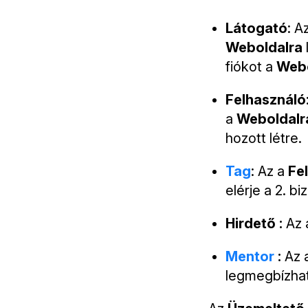
Látogató
: A
Weboldalra
fiókot a
Web
Felhasználó
a
Weboldalr
hozott létre.
Tag
: Az a
Fe
elérje a 2. bi
Hirdető :
Az 
Mentor
:
Az 
legmegbízhat