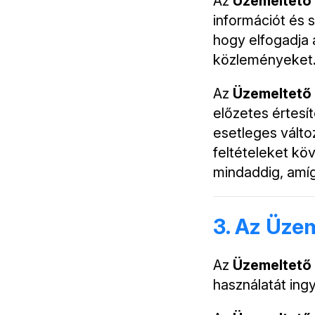
Az
Üzemeltető
információt és 
hogy elfogadja 
közleményeket
Az
Üzemeltető
előzetes értesít
esetleges válto
feltételeket köv
mindaddig, amí
3. Az Üzem
Az
Üzemeltető
használatát ing