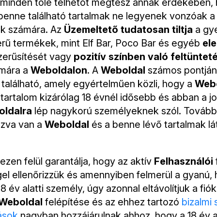
minden tőle telhetőt megtesz annak érdekében, 
benne található tartalmak ne legyenek vonzóak 
k számára. Az
Üzemeltető tudatosan tiltja
a gy
rű termékek, mint Elf Bar, Poco Bar és egyéb
el
erűsítését vagy
pozitív színben való feltüntet
mára a
Weboldalon
. A
Weboldal
számos pontján 
s található, amely egyértelműen közli, hogy a
Webo
 tartalom kizárólag 18 évnél idősebb és abban a 
ldalra
lép nagykorú személyeknek szól. Tovább
ozva van a
Weboldal
és a benne lévő tartalmak lá
ezen felül garantálja, hogy az aktív
Felhasználói
l ellenőrizzük és amennyiben felmerül a gyanú, 
8 év alatti személy, úgy azonnal eltávolítjuk a fió
Weboldal
felépítése és az ehhez tartozó
bizalmi 
ások
nagyban hozzájárulnak ahhoz, hogy a 18 év al