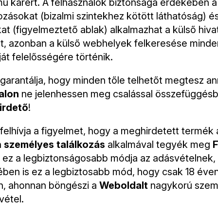
ű kárért. A felhasználók biztonsága érdekében 
tozásokat (bizalmi szintekhez kötött láthatóság) 
 (figyelmeztető ablak) alkalmazhat a külső hiv
tt, azonban a külső webhelyek felkeresése minde
át felelősségére történik.
garantálja, hogy minden tőle telhetőt megtesz a
alon
ne jelenhessen meg csalással összefüggés
irdető
!
felhívja a figyelmet, hogy a meghirdetett termék
n
személyes találkozás
alkalmával tegyék meg
F
y ez a legbiztonságosabb módja az adásvételnek
en is ez a legbiztosabb mód, hogy csak 18 éven 
n, ahonnan böngészi a
Weboldalt
nagykorú szem
vétel.