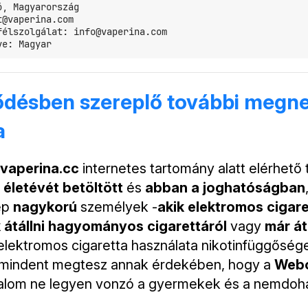
, Magyarország

@vaperina.com

élszolgálat: info@vaperina.com

ződésben szereplő további megn
a
vaperina.cc
internetes tartomány alatt elérhető 
. életévét betöltött
és
abban a joghatóságban
ép
nagykorú
személyek -
akik elektromos cigare
 átállni hagyományos cigarettáról
vagy
már át
 elektromos cigaretta használata nikotinfüggőség
mindent megtesz annak érdekében, hogy a
Webo
rtalom ne legyen vonzó a gyermekek és a nemdo