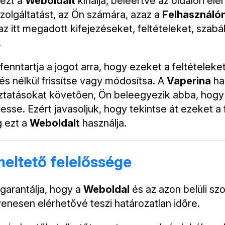
ezt a
Weboldalt
kínálja, beleértve az oldalon el
szolgáltatást, az Ön számára, azaz a
Felhasználó
az itt megadott kifejezéseket, feltételeket, szabá
.
fenntartja a jogot arra, hogy ezeket a feltételeke
és nélkül frissítse vagy módosítsa. A
Vaperina
ha
ztatásokat követően, Ön beleegyezik abba, hogy
esse. Ezért javasoljuk, hogy tekintse át ezeket a 
g ezt a
Weboldalt
használja.
eltető felelőssége
garantálja, hogy a
Weboldal
és az azon belüli sz
yenesen elérhetővé teszi határozatlan időre.