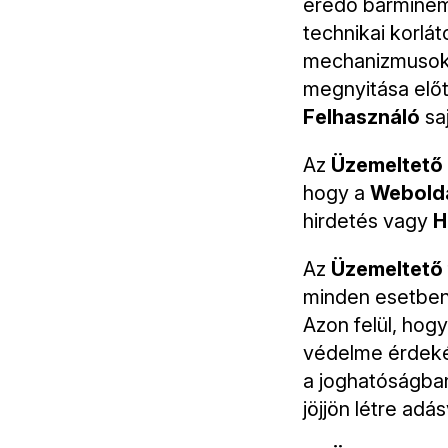
eredő bárminem
technikai korlá
mechanizmusokat
megnyitása elő
Felhasználó
saj
Az
Üzemeltető
hogy a
Webold
hirdetés vagy
H
Az
Üzemeltető
minden esetbe
Azon felül, hog
védelme érdekéb
a joghatóságba
jöjjön létre adás