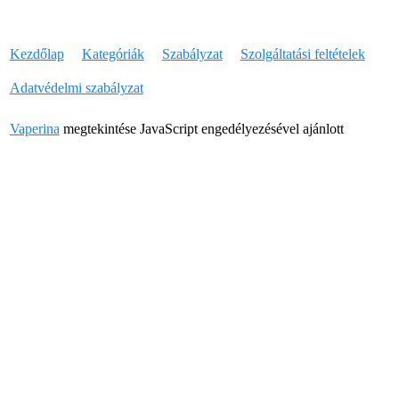
Kezdőlap
Kategóriák
Szabályzat
Szolgáltatási feltételek
Adatvédelmi szabályzat
Vaperina
megtekintése JavaScript engedélyezésével ajánlott