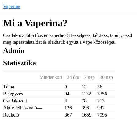
Vaperina
Mi a Vaperina?
Csatlakozz több tízezer vaperhez! Beszélgess, kérdezz, tanulj, oszd
meg tapasztalataidat és alakítsuk együtt a vape közösséget.
Admin
Statisztika
Mindenkori
24 óra
7 nap
30 nap
Téma
0
12
36
Bejegyzés
94
1132
3356
Csatlakozott
4
78
213
Aktív felhasználó
—
126
396
942
Reakció
367
1659
7095