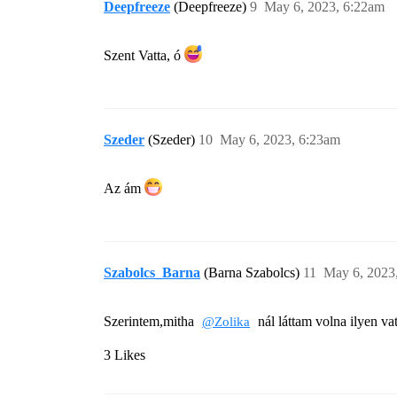
Deepfreeze
(Deepfreeze)
9
May 6, 2023, 6:22am
Szent Vatta, ó
Szeder
(Szeder)
10
May 6, 2023, 6:23am
Az ám
Szabolcs_Barna
(Barna Szabolcs)
11
May 6, 2023
Szerintem,mitha
nál láttam volna ilyen vat
@Zolika
3 Likes