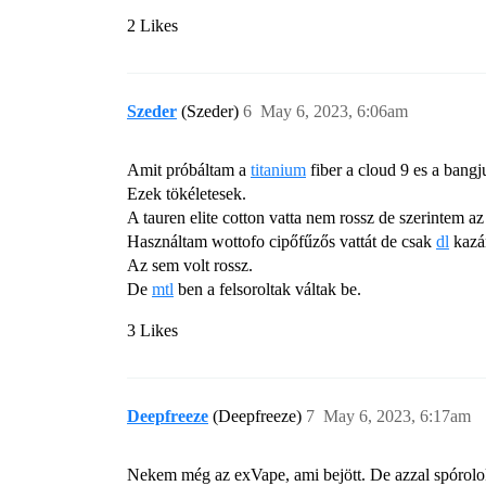
2 Likes
Szeder
(Szeder)
6
May 6, 2023, 6:06am
Amit próbáltam a
titanium
fiber a cloud 9 es a bangj
Ezek tökéletesek.
A tauren elite cotton vatta nem rossz de szerintem az
Használtam wottofo cipőfűzős vattát de csak
dl
kazá
Az sem volt rossz.
De
mtl
ben a felsoroltak váltak be.
3 Likes
Deepfreeze
(Deepfreeze)
7
May 6, 2023, 6:17am
Nekem még az exVape, ami bejött. De azzal spórolok