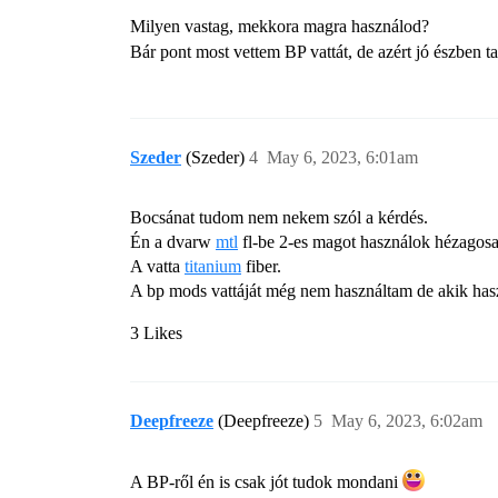
Milyen vastag, mekkora magra használod?
Bár pont most vettem BP vattát, de azért jó észben t
Szeder
(Szeder)
4
May 6, 2023, 6:01am
Bocsánat tudom nem nekem szól a kérdés.
Én a dvarw
mtl
fl-be 2-es magot használok hézagosa
A vatta
titanium
fiber.
A bp mods vattáját még nem használtam de akik hasz
3 Likes
Deepfreeze
(Deepfreeze)
5
May 6, 2023, 6:02am
A BP-ről én is csak jót tudok mondani