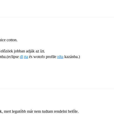
uice cotton.
 előzöek jobban adják az ízt.
nba.(eclipse
dl
rta
és wotofo profile
rdta
kazánba.)
, mert legutóbb már nem tudtam rendelni belőle.