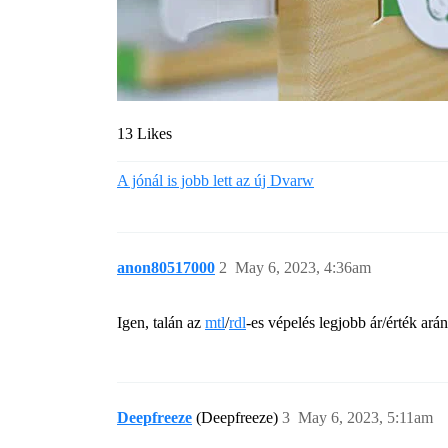
13 Likes
A jónál is jobb lett az új Dvarw
anon80517000
2
May 6, 2023, 4:36am
Igen, talán az
mtl
/
rdl
-es vépelés legjobb ár/érték ar
Deepfreeze
(Deepfreeze)
3
May 6, 2023, 5:11am