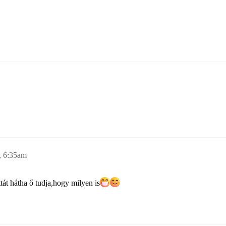
, 6:35am
tát hátha ő tudja,hogy milyen is​