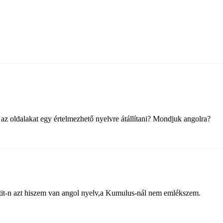
z oldalakat egy értelmezhető nyelvre átállítani? Mondjuk angolra?
tit-n azt hiszem van angol nyelv,a Kumulus-nál nem emlékszem.