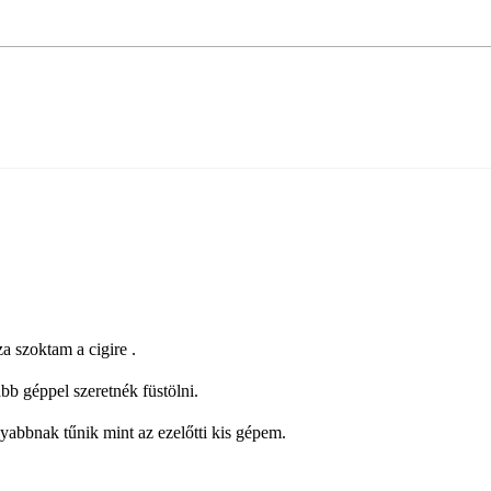
 szoktam a cigire .
bb géppel szeretnék füstölni.
abbnak tűnik mint az ezelőtti kis gépem.