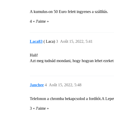
A kumulus-on 50 Euro felett ingyenes a szállítás.
4 « J'aime »
Laca83
( Laca)
3
Août 15, 2022, 5:41
Hali!
Azt meg tudnád mondani, hogy hogyan lehet ezeket a
Janchee
4
Août 15, 2022, 5:48
Telefonon a chromba bekapcsolod a fordítót.A Lepe
3 « J'aime »