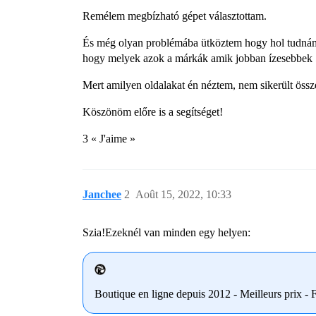
Remélem megbízható gépet választottam.
És még olyan problémába ütköztem hogy hol tudnám 
hogy melyek azok a márkák amik jobban ízesebbek 5
Mert amilyen oldalakat én néztem, nem sikerült össz
Köszönöm előre is a segítséget!
3 « J'aime »
Janchee
2
Août 15, 2022, 10:33
Szia!Ezeknél van minden egy helyen:
Boutique en ligne depuis 2012 - Meilleurs prix - Fr