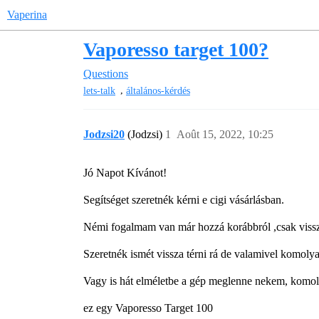
Vaperina
Vaporesso target 100?
Questions
,
lets-talk
általános-kérdés
Jodzsi20
(Jodzsi)
1
Août 15, 2022, 10:25
Jó Napot Kívánot!
Segítséget szeretnék kérni e cigi vásárlásban.
Némi fogalmam van már hozzá korábbról ,csak vissza
Szeretnék ismét vissza térni rá de valamivel komolya
Vagy is hát elméletbe a gép meglenne nekem, komoly
ez egy Vaporesso Target 100