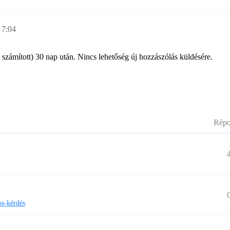
 7:04
l számított) 30 nap után. Nincs lehetőség új hozzászólás küldésére.
Répo
os-kérdés