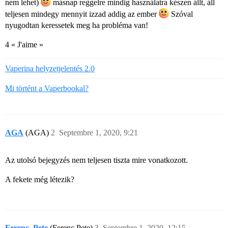
nem lehet)
másnap reggelre mindig használatra készen állt, áll
teljesen mindegy mennyit izzad addig az ember
Szóval
nyugodtan keressetek meg ha probléma van!
4 « J'aime »
Vaperina helyzetjelentés 2.0
Mi történt a Vaperbookal?
AGA
(AGA)
2
Septembre 1, 2020, 9:21
Az utolsó bejegyzés nem teljesen tiszta mire vonatkozott.
A fekete még létezik?
Ferenc_Pete
(Ferenc Pete)
3
Septembre 1, 2020, 12:15