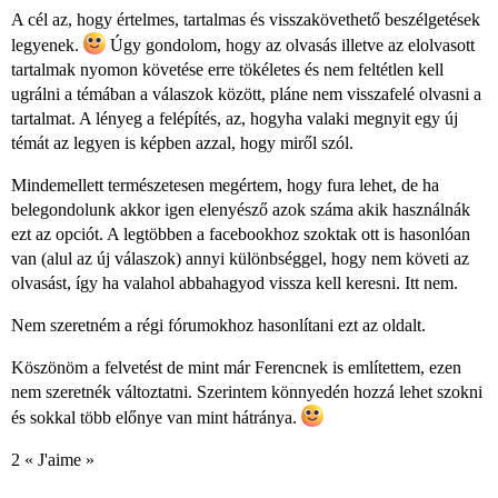
A cél az, hogy értelmes, tartalmas és visszakövethető beszélgetések
legyenek.
Úgy gondolom, hogy az olvasás illetve az elolvasott
tartalmak nyomon követése erre tökéletes és nem feltétlen kell
ugrálni a témában a válaszok között, pláne nem visszafelé olvasni a
tartalmat. A lényeg a felépítés, az, hogyha valaki megnyit egy új
témát az legyen is képben azzal, hogy miről szól.
Mindemellett természetesen megértem, hogy fura lehet, de ha
belegondolunk akkor igen elenyésző azok száma akik használnák
ezt az opciót. A legtöbben a facebookhoz szoktak ott is hasonlóan
van (alul az új válaszok) annyi különbséggel, hogy nem követi az
olvasást, így ha valahol abbahagyod vissza kell keresni. Itt nem.
Nem szeretném a régi fórumokhoz hasonlítani ezt az oldalt.
Köszönöm a felvetést de mint már Ferencnek is említettem, ezen
nem szeretnék változtatni. Szerintem könnyedén hozzá lehet szokni
és sokkal több előnye van mint hátránya.
2 « J'aime »