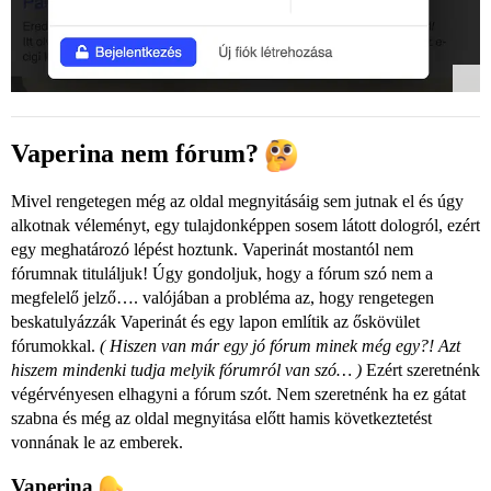
Vaperina nem fórum?
Mivel rengetegen még az oldal megnyitásáig sem jutnak el és úgy
alkotnak véleményt, egy tulajdonképpen sosem látott dologról, ezért
egy meghatározó lépést hoztunk. Vaperinát mostantól nem
fórumnak tituláljuk! Úgy gondoljuk, hogy a fórum szó nem a
megfelelő jelző…. valójában a probléma az, hogy rengetegen
beskatulyázzák Vaperinát és egy lapon említik az őskövület
fórumokkal.
( Hiszen van már egy jó fórum minek még egy?! Azt
hiszem mindenki tudja melyik fórumról van szó… )
Ezért szeretnénk
végérvényesen elhagyni a fórum szót. Nem szeretnénk ha ez gátat
szabna és még az oldal megnyitása előtt hamis következtetést
vonnának le az emberek.
Vaperina