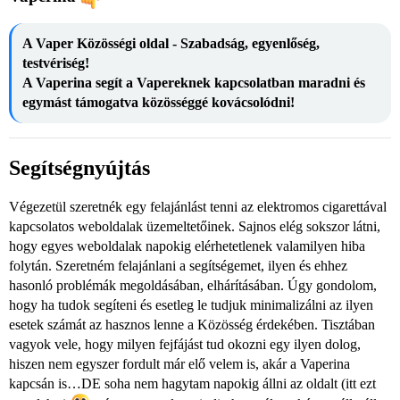
A Vaper Közösségi oldal - Szabadság, egyenlőség,
testvériség!
A Vaperina segít a Vapereknek kapcsolatban maradni és
egymást támogatva közösséggé kovácsolódni!
Segítségnyújtás
Végezetül szeretnék egy felajánlást tenni az elektromos cigarettával
kapcsolatos weboldalak üzemeltetőinek. Sajnos elég sokszor látni,
hogy egyes weboldalak napokig elérhetetlenek valamilyen hiba
folytán. Szeretném felajánlani a segítségemet, ilyen és ehhez
hasonló problémák megoldásában, elhárításában. Úgy gondolom,
hogy ha tudok segíteni és esetleg le tudjuk minimalizálni az ilyen
esetek számát az hasznos lenne a Közösség érdekében. Tisztában
vagyok vele, hogy milyen fejfájást tud okozni egy ilyen dolog,
hiszen nem egyszer fordult már elő velem is, akár a Vaperina
kapcsán is…DE soha nem hagytam napokig állni az oldalt (itt ezt