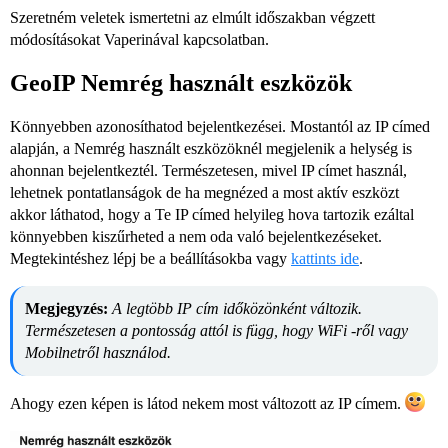
Szeretném veletek ismertetni az elmúlt időszakban végzett
módosításokat Vaperinával kapcsolatban.
GeoIP Nemrég használt eszközök
Könnyebben azonosíthatod bejelentkezései. Mostantól az IP címed
alapján, a Nemrég használt eszközöknél megjelenik a helység is
ahonnan bejelentkeztél. Természetesen, mivel IP címet használ,
lehetnek pontatlanságok de ha megnézed a most aktív eszközt
akkor láthatod, hogy a Te IP címed helyileg hova tartozik ezáltal
könnyebben kiszűrheted a nem oda való bejelentkezéseket.
Megtekintéshez lépj be a beállításokba vagy
kattints ide
.
Megjegyzés:
A legtöbb IP cím időközönként változik.
Természetesen a pontosság attól is függ, hogy WiFi -ről vagy
Mobilnetről használod.
Ahogy ezen képen is látod nekem most változott az IP címem.