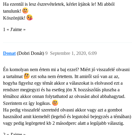
Ha ezentúl is lesz észrevételetek, kérlet írjátok le! Mi abból
tanulunk!
Köszönjük!
1 « J'aime »
Donat
(Dobri Donát)
9
Septembre 1, 2020, 6:09
Én komolyan nem értem mi a baj ezzel? Miért jó visszafelé olvasni
a tartalmat
ezt soha nem értettem. Itt amiről szó van az az,
hogyha figyelsz egy témát akkor a válaszokat is elolvasod ezt a
rendszer megjegyzi és ha esetleg jön X hozzászólás pluszba a
témához akkor onnan folytathatod az olvasást ahol abbahagytad.
Szerintem ez így logikus.
Ha pedig visszafelé szeretnéd olvasni akkor vagy azt a gombot
használod amit kiemeltél (legelső és legutolsó bejegyzés a témában)
vagy pedig legörgeted kb 2 másodperc alatt a legújabb válaszig.
2 « J'aime »