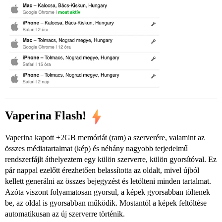
Vaperina Flash!
Vaperina kapott +2GB memóriát (ram) a szerverére, valamint az
összes médiatartalmat (kép) és néhány nagyobb terjedelmű
rendszerfájlt áthelyeztem egy külön szerverre, külön gyorsítóval. Ez
pár nappal ezelőtt érezhetően belassította az oldalt, mivel újból
kellett generálni az összes bejegyzést és letölteni minden tartalmat.
Azóta viszont folyamatosan gyorsul, a képek gyorsabban töltenek
be, az oldal is gyorsabban működik. Mostantól a képek feltöltése
automatikusan az új szerverre történik.