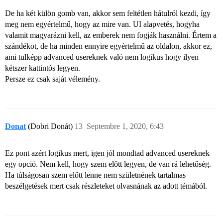
De ha két külön gomb van, akkor sem feltétlen hátulról kezdi, így
meg nem egyértelmű, hogy az mire van. UI alapvetés, hogyha
valamit magyarázni kell, az emberek nem fogják használni. Értem a
szándékot, de ha minden ennyire egyértelmű az oldalon, akkor ez,
ami tulképp advanced usereknek való nem logikus hogy ilyen
kétszer kattintós legyen.
Persze ez csak saját vélemény.
Donat
(Dobri Donát)
13
Septembre 1, 2020, 6:43
Ez pont azért logikus mert, igen jól mondtad advanced usereknek
egy opció. Nem kell, hogy szem előtt legyen, de van rá lehetőség.
Ha túlságosan szem előtt lenne nem születnének tartalmas
beszélgetések mert csak részleteket olvasnának az adott témából.