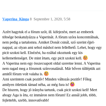
Vaperina_Kinga
8
Septembre 1, 2020, 5:58
Azért hagytuk el a fórum szót, ill. kifejezést, mert az emberek
töbsége beskatulyázza a Vaperinát. A fórum szóra koncentrálnak,
nem pedig a tartalomra. Amiket Donát csinál, szó szerint éjjel-
nappal, az olyan ami sehol máshol nem fellelhető. Lehet, hogy egy
picit szokni kell. Elnézést, ha ezáltal okoztunk egy kis
kellemetlenséget. De mint írtam, egy picit szokni kell.
A Vaperina nem egy összecsapott oldal szeretne lenni. A Vaperina
nem ragad meg a fórumok színvonalánál. Már bőven túlléptük azt
amitől fórum volt valaha is.
Ami szerintem csak pozitív! Minden változás pozitív! Főleg
amilyen ötletünk támad néha, az még fura is!
De hiszem, hogy jó irányba tartunk, csak picit szokni kell! Mert
ahogy Aga is írta, ez immáron nem fórum! Ez annál jobb, több,
fejlettebb, szebb, innovatívabb!