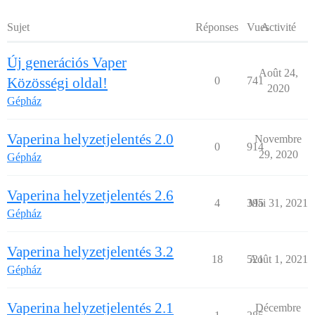
Sujet
Réponses
Vues
Activité
Új generációs Vaper
Août 24,
Közösségi oldal!
0
741
2020
Gépház
Vaperina helyzetjelentés 2.0
Novembre
0
914
29, 2020
Gépház
Vaperina helyzetjelentés 2.6
4
395
Mai 31, 2021
Gépház
Vaperina helyzetjelentés 3.2
18
521
Août 1, 2021
Gépház
Vaperina helyzetjelentés 2.1
Décembre