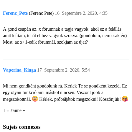
Ferenc_Pete
(Ferenc Pete)
16
Septembre 2, 2020, 4:35
A gond csupán az, x fórumnak a tagja vagyok, ahol ez a felállás,
amit leírtam, tehát ehhez vagyok szokva. (gondolom, nem csak én)
Most, az x+1-edik fórumnál, szokjam az újat?
Vaperina_Kinga
17
Septembre 2, 2020, 5:54
Mi nem gondként gondolunk rá. Kérlek Te se gondként kezeld. Ez
egy olyan funkció ami máshol nincsen. Viszont jobb a
megszokottnál.
Kérlek, próbáljátok megszokni! Köszönjük!
1 « J'aime »
Sujets connexes