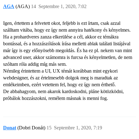
AGA
(AGA)
14
Septembre 1, 2020, 7:02
Igen, értettem a felvetett okot, feljebb is ezt írtam, csak azzal
szálltam vitába, hogy ez így nem annyira hatékony és kényelmes.
Ha a prohardveres zanza elkerülése a cél, akkor ez témákra
bontással, és a hozzászólások írása melletti ablak találati listájával
már így is egy előnyösebb megoldás. És ha ez pl. nekem van mint
advanced user, akkor számomra is furcsa és kényelmetlen, de nem
szóltam róla addig míg más sem.
Némileg érintettem a UI, UX témát korábban mint egykori
webdesigner, és az értelmesebb dolgok meg is maradtak az
emlékeimben, ezért vetettem fel, hogy ez így nem érthető.
De abbahagyom, nem akarok kardoskodni, pláne kötözködni,
próbálok hozzászokni, remélem másnak is menni fog.
Donat
(Dobri Donát)
15
Septembre 1, 2020, 7:19