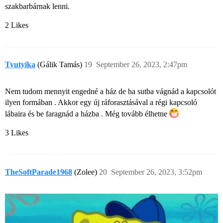
szakbarbárnak lenni.
2 Likes
Tyutyika
(Gálik Tamás)
19
September 26, 2023, 2:47pm
Nem tudom mennyit engedné a ház de ha sutba vágnád a kapcsolót
ilyen formában . Akkor egy új ráforasztásával a régi kapcsoló
lábaira és be faragnád a házba . Még tovább élhetne
3 Likes
TheSoftParade1968
(Zolee)
20
September 26, 2023, 3:52pm