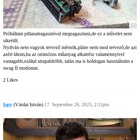
Próbáltam pillanatragasztóval megragasztani,de ez a művelet nem
sikerült.
Nyilván nem vagyok tervező mérnök,pláne nem mod tervező,de azt
azért látom,ha az ominózus műanyag alkatrész valamennyivel
vastagabb,ezáltal strapabíróbb, talán ma is boldogan használnám a
swag II modomat.
2 Likes
Ispy
(Várdai István)
17
September 26, 2023, 2:11pm