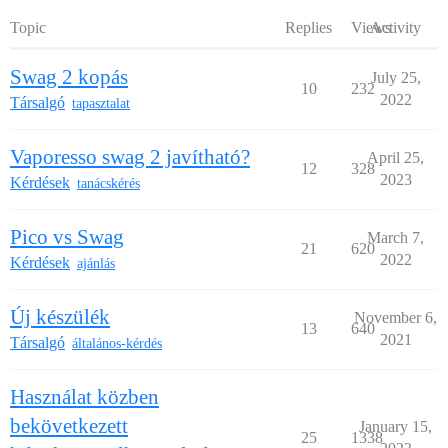
Topic
Replies
Views
Activity
Swag 2 kopás
July 25,
10
232
2022
Társalgó
tapasztalat
Vaporesso swag 2 javítható?
April 25,
12
328
2023
Kérdések
tanácskérés
Pico vs Swag
March 7,
21
620
2022
Kérdések
ajánlás
Új készülék
November 6,
13
640
2021
Társalgó
általános-kérdés
Használat közben
bekövetkezett
January 15,
25
1338