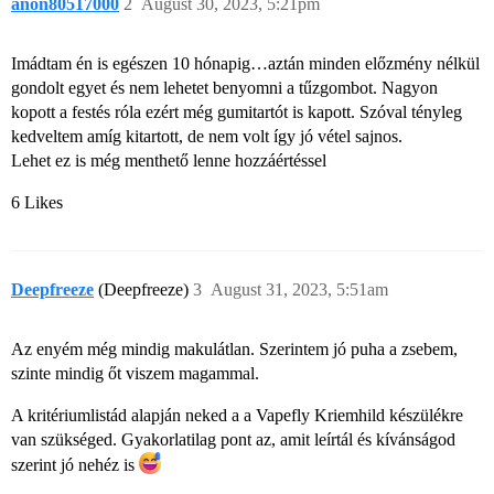
anon80517000
2
August 30, 2023, 5:21pm
Imádtam én is egészen 10 hónapig…aztán minden előzmény nélkül
gondolt egyet és nem lehetet benyomni a tűzgombot. Nagyon
kopott a festés róla ezért még gumitartót is kapott. Szóval tényleg
kedveltem amíg kitartott, de nem volt így jó vétel sajnos.
Lehet ez is még menthető lenne hozzáértéssel
6 Likes
Deepfreeze
(Deepfreeze)
3
August 31, 2023, 5:51am
Az enyém még mindig makulátlan. Szerintem jó puha a zsebem,
szinte mindig őt viszem magammal.
A kritériumlistád alapján neked a a Vapefly Kriemhild készülékre
van szükséged. Gyakorlatilag pont az, amit leírtál és kívánságod
szerint jó nehéz is