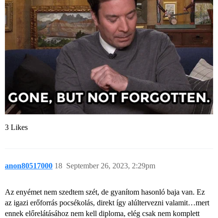
3 Likes
anon80517000
18
September 26, 2023, 2:29pm
Az enyémet nem szedtem szét, de gyanítom hasonló baja van. Ez
az igazi erőforrás pocsékolás, direkt így alúltervezni valamit…mert
ennek előrelátásához nem kell diploma, elég csak nem komplett