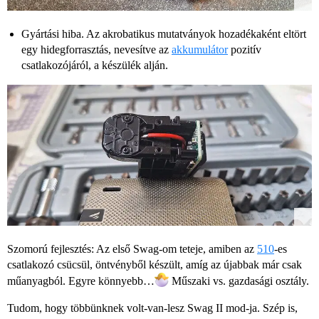
Gyártási hiba. Az akrobatikus mutatványok hozadékaként eltört
egy hidegforrasztás, nevesítve az
akkumulátor
pozitív
csatlakozójáról, a készülék alján.
Szomorú fejlesztés: Az első Swag-om teteje, amiben az
510
-es
csatlakozó csücsül, öntvényből készült, amíg az újabbak már csak
műanyagból. Egyre könnyebb…
Műszaki vs. gazdasági osztály.
Tudom, hogy többünknek volt-van-lesz Swag II mod-ja. Szép is,