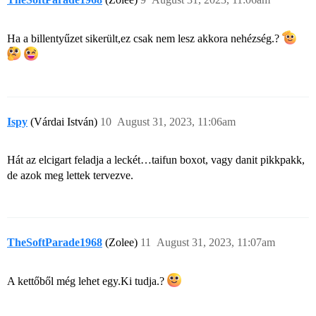
Ha a billentyűzet sikerült,ez csak nem lesz akkora nehézség.?
Ispy
(Várdai István)
10
August 31, 2023, 11:06am
Hát az elcigart feladja a leckét…taifun boxot, vagy danit pikkpakk,
de azok meg lettek tervezve.
TheSoftParade1968
(Zolee)
11
August 31, 2023, 11:07am
A kettőből még lehet egy.Ki tudja.?