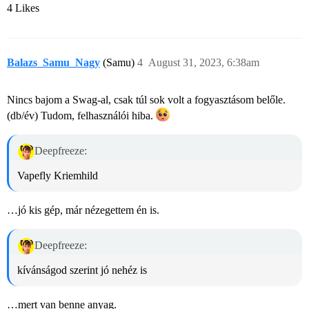
4 Likes
Balazs_Samu_Nagy
(Samu)
4
August 31, 2023, 6:38am
Nincs bajom a Swag-al, csak túl sok volt a fogyasztásom belőle.
(db/év) Tudom, felhasználói hiba.
Deepfreeze:
Vapefly Kriemhild
…jó kis gép, már nézegettem én is.
Deepfreeze:
kívánságod szerint jó nehéz is
…mert van benne anyag.