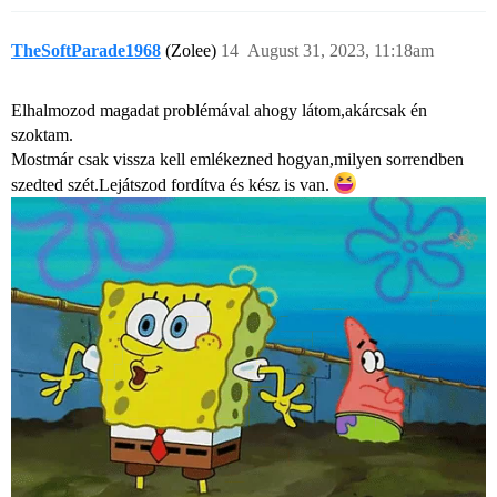
TheSoftParade1968
(Zolee)
14
August 31, 2023, 11:18am
Elhalmozod magadat problémával ahogy látom,akárcsak én
szoktam.
Mostmár csak vissza kell emlékezned hogyan,milyen sorrendben
szedted szét.Lejátszod fordítva és kész is van.