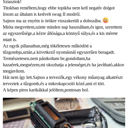
Sziasztok!
Titokban reméltem,hogy ebbe topikba nem kell negatív dolgot
írnom az általam is kedvelt swag II modról.
Sajnos ma az enyém is örökre visszakerült a dobozába.
Mióta megvettem,szinte minden nap használtam,és igen, szerettem
az egyszerűsége,a kézre állósága,a könnyű súlya,és a kis mérete
miatt is.
Az egyik pillanatban,még tökéletesen működött a
tűzgombja,aztán,a következő nyomásnál egyszerűen beragadt.
Természetesen,nem pánikoltam be,gondoltam,ha
hazaérek,megnézem,mi okozhatja a jelenséget,és ha javítható,akkor
megjavítom.
Hát nem így lett.Sajnos a tervezők,egy vékony műanyag alkatrészt
terveztek a tűzgomb,és a mikrokapcsoló közé,ami el tört.
A képen piros karikákkal jelöltem,pontosan hol.