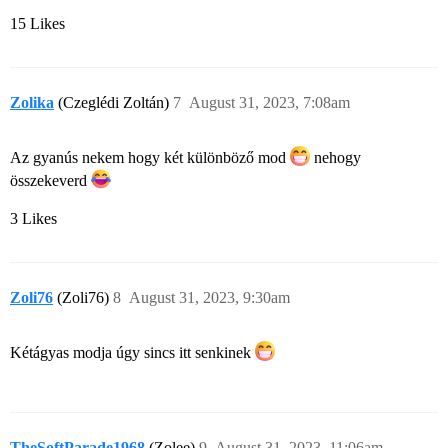
15 Likes
Zolika
(Czeglédi Zoltán)
7
August 31, 2023, 7:08am
Az gyanús nekem hogy két különböző mod
nehogy
összekeverd
3 Likes
Zoli76
(Zoli76)
8
August 31, 2023, 9:30am
Kétágyas modja úgy sincs itt senkinek
TheSoftParade1968
(Zolee)
9
August 31, 2023, 11:06am