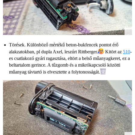
Törések. Különböző mértékű beton-bukfencek pontot érő
alakzatokban, pl dupla Axel, leszúrt Rittberger.
Kitört az
510
-
es csatlakozó gyári ragasztása, eltört a belső műanyagkeret, ez a
beltartalom gerince. A tűzgomb és a mikrókapcsoló közötti
műanyag távtartó is elvesztette a folytonosságát.