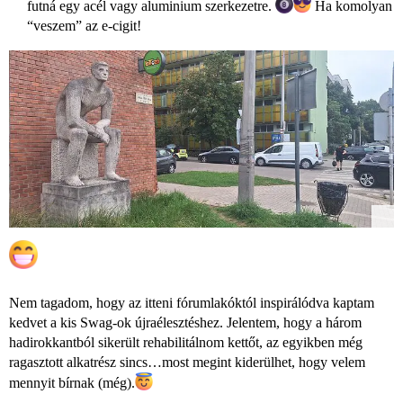
futná egy acél vagy aluminium szerkezetre.
Ha komolyan
“veszem” az e-cigit!
Nem tagadom, hogy az itteni fórumlakóktól inspirálódva kaptam
kedvet a kis Swag-ok újraélesztéshez. Jelentem, hogy a három
hadirokkantból sikerült rehabilitálnom kettőt, az egyikben még
ragasztott alkatrész sincs…most megint kiderülhet, hogy velem
mennyit bírnak (még).