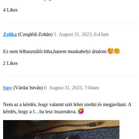
4 Likes
Zolika
(Czeglédi Zoltán)
5
August 31, 2023, 6:43am
Ez nem felhasználói hiba,hanem munkahelyi ártalom
2 Likes
Ispy
(Várdai István)
6
August 31, 2023, 7:04am
Nem az a kérdés, hogy valamit szét lehet szedni és megjavítani. A
kérdés, hogy a f…ba lesz összerakva.