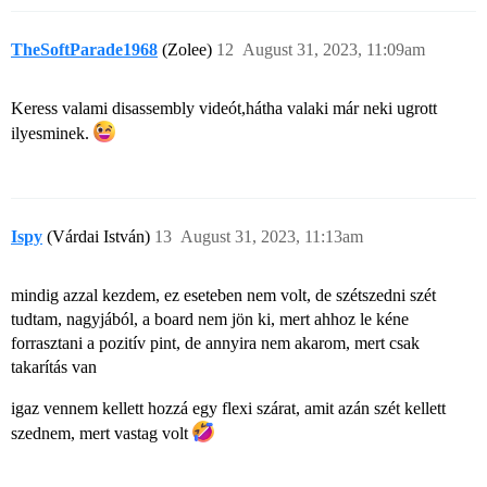
TheSoftParade1968
(Zolee)
12
August 31, 2023, 11:09am
Keress valami disassembly videót,hátha valaki már neki ugrott
ilyesminek.
Ispy
(Várdai István)
13
August 31, 2023, 11:13am
mindig azzal kezdem, ez eseteben nem volt, de szétszedni szét
tudtam, nagyjából, a board nem jön ki, mert ahhoz le kéne
forrasztani a pozitív pint, de annyira nem akarom, mert csak
takarítás van
igaz vennem kellett hozzá egy flexi szárat, amit azán szét kellett
szednem, mert vastag volt