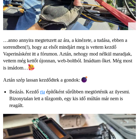
…anno annyira megtetszett az ára, a kinézete, a tudása, ebben a
sorrendben(!), hogy az elsőt mindjárt meg is vettem kezdő
Vaperinásként itt a fórumon. Aztán, nehogy mod nélkül maradjak,
vettem még kettőt újonnan, web-boltból. Imádtam őket. Még most
is imádom…
Aztán szép lassan kezdődtek a gondok:
Beázás. Kezdő
rta
építőként sűrűbben megtörténik az ilyesmi.
Bizonytalan lett a tűzgomb, egy kis idő múltán már nem is
reagált.