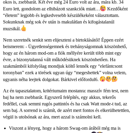
okos is, zsebbarát. Két éve még 24 Euro volt az ára, mára kb. 34
Euro lett, gondolom az elhibázott szankciók miatt…
Kezdőként
“életem” legjobb és legkedvesebb készülékeként választottam.
Sokunknak még sok év után is makulátlan és kifogástalanúl
muzsikál.
Nem szeretnék senkit sem elijeszteni a birtoklásától! Éppen ezért
beismerem: - Ügyetlenségemnek és trehányságomnak köszönhető,
hogy az én három mod-om a fiók méllyére került több mint egy
évre, a bizonytalanná vált működésüknek köszönhetően. Ha
szakmámból kifolyólag mondjuk költő lennék egy “elefántcsont
toronyban” ezek a törések ugyan úgy “megeshettek” volna velem,
ugyanis néha leejtek dolgokat. Bárkivel előfordul6.
Az én tapasztalatom, kritériumaim mostanra: masszív fém test, nem
baj ha nem zsebbarát. Egyszerű felépítés, egy akkus, tekerős
fedéllel, csak semmi rugós pattintós és ha csak Watt mode-t tud, az
sem baj. A sorrend is számít, de azért mert fontos és elkerülhetettlen,
végül is utolsónak az ára, mert azzal is számolni kell.
Viszont a lényeg, hogy a három Swag-om árából még ma is